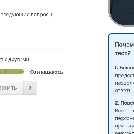
а следующие вопросы,
Почем
тест?
в с другими.
1. Бесп
Соглашаюсь
предост
позвол
ЛЖИТЬ
ответы 
2. Пов
Вопрос
персон
привыч
результ