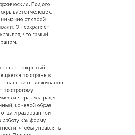
архические. Под его
скрывается человек,
внимание от своей
ивали. Он сохраняет
казывая, что самый
краном.
онально закрытый
ещается по стране в
тные навыки отслеживания
т по строгому
ические правила ради
нный, кочевой образ
 отца и разорванной
 работу как форму
тности, чтобы управлять