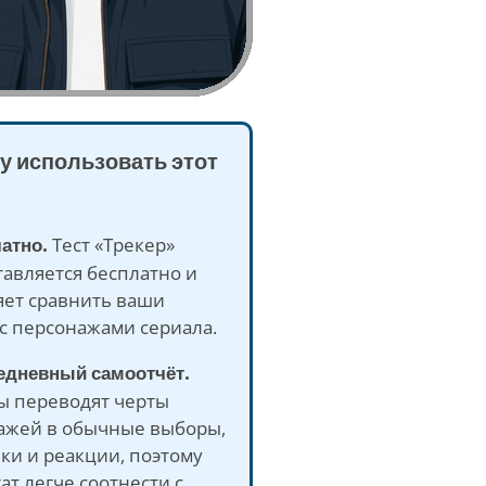
у использовать этот
латно.
Тест «Трекер»
авляется бесплатно и
яет сравнить ваши
с персонажами сериала.
седневный самоотчёт.
ы переводят черты
ажей в обычные выборы,
ки и реакции, поэтому
ат легче соотнести с