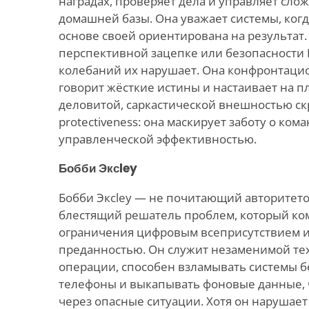
наградах, проверяет дела и управляет сло
домашней базы. Она уважает системы, когд
основе своей ориентирована на результат
перспективной зацепке или безопасности К
колебаний их нарушает. Она конфронтацио
говорит жёсткие истины и настаивает на пл
деловитой, саркастической внешностью ск
protectiveness: она маскирует заботу о ком
управленческой эффективностью.
Бобби Эксley
Бобби Эксley — не почитающий авторитето
блестящий решатель проблем, который ко
ограничения цифровым всеприсутствием 
преданностью. Он служит незаменимой т
операции, способен взламывать системы б
телефоны и выкапывать фоновые данные, 
через опасные ситуации. Хотя он нарушает 