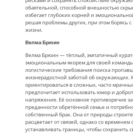
рисками и сохранять спокойствие окружаю
обаятельной, способной внешностью скрыв
избегает глубоких корней и эмоционально
решая проблемы других, при этом борясь с
жизни.
Велма Брюин
Велма Брюин — тёплый, эмпатичный курато
эмоциональным якорем для своей команды
логистические требования поиска пропавш
жизнерадостной заботой об окружающих. Х
ориентироваться в сложных, часто мрачных
предпочитает использовать юмор и доброт
напряжение. Её основное противоречие за
преданности обретённой семье и потребн
собственный брак. Она от природы строит
расцветает от связей, однако со временем
устанавливать границы, чтобы сохранить 