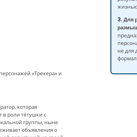
жизнью
3. Для 
размыш
предна
персона
не для 
формал
 персонажей «Трекера» и
атор, которая
 в роли тётушки с
кальной группы, ныне
еживает объявления о