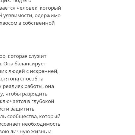
щих. Под его
ается человек, который
й уязвимости, одержимо
 хаосом в собственной
р, которая служит
. Она балансирует
их людей с искренней,
отя она способна
 реалиях работы, она
у, чтобы разрядить
ключается в глубокой
ости защитить
ель сообщества, который
 осознаёт необходимость
свою личную жизнь и