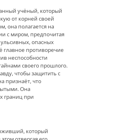
анный учёный, который
кую от корней своей
, она полагается на
ии с миром, предпочитая
пульсивных, опасных
Её главное противоречие
тив неспособности
тайнами своего прошлого.
авду, чтобы защитить с
а признаёт, что
рытыми. Она
х границ при
ыживший, который
 этом отвергая его