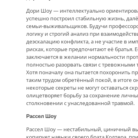
Дори Шоу — интеллектуально ориентиров
успешно построил стабильную жизнь, далё
семьи-выживальщиков. Будучи профессором
логику и строгий анализ при взаимодейств
деэскалацию конфликта, а не участие в им
рисках, которые предпочитают её братья. 
заключается в желании нормальности про
полностью разорвать связи с тревожными 
Хотя поначалу она пытается похоронить пр
таким трудом обретённый покой, в итоге он
некоторые секреты не могут оставаться ск
олицетворяет борьбу за сохранение личны
столкновении с унаследованной травмой.
Рассел Шоу
Рассел Шоу — нестабильный, циничный в
копирует навыки своего брата Колтера, при