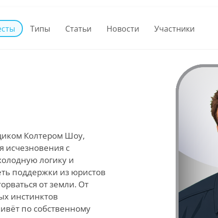
есты
Типы
Статьи
Новости
Участники
щиком Колтером Шоу,
я исчезновения с
 холодную логику и
еть поддержки из юристов
орваться от земли. От
рых инстинктов
ивёт по собственному