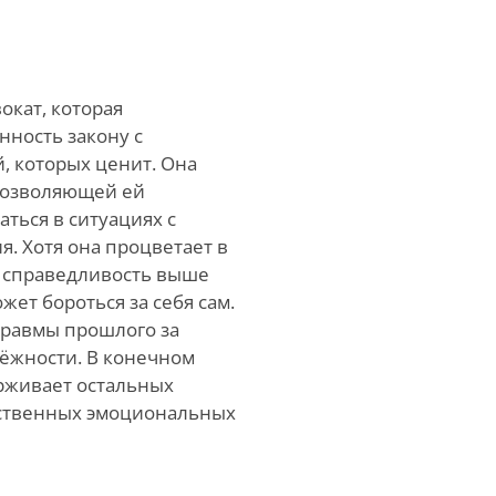
кат, которая
ность закону с
, которых ценит. Она
 позволяющей ей
ться в ситуациях с
я. Хотя она процветает в
т справедливость выше
жет бороться за себя сам.
травмы прошлого за
ёжности. В конечном
рживает остальных
обственных эмоциональных