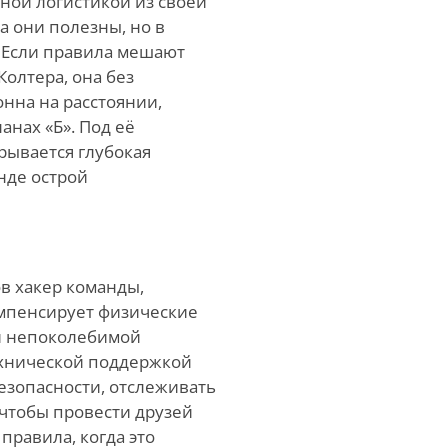
жной логистикой из своей
а они полезны, но в
. Если правила мешают
олтера, она без
нна на расстоянии,
анах «Б». Под её
рывается глубокая
анде острой
в хакер команды,
мпенсирует физические
и непоколебимой
ехнической поддержкой
езопасности, отслеживать
чтобы провести друзей
правила, когда это