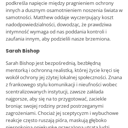
podkreśla napięcie między pragnieniem ochrony
innych a dusznym osamotnieniem noszenia świata w
samotności. Matthew oddaje wyczerpujący koszt
nadodpowiedzialności, dowodząc, że prawdziwa
intymność wymaga od nas poddania kontroli i
zaufania innym, aby podzielili nasze brzemiona.
Sarah Bishop
Sarah Bishop jest bezpośrednią, bezbłędną
mentorką i ochronną realistką, której życie kręci się
wokół ochrony jej zżytej lokalnej społeczności. Znana
z frankowego stylu komunikacji i nieufności wobec
scentralizowanych instytucji, zawsze zakłada
najgorsze, aby się na to przygotować, zaciekle
broniąc swojej rodziny przed postrzeganymi
zagrożeniami. Chociaż jej sceptycyzm i wybuchowe
reakcje często ruszają pióra, maskują głęboko
niespokojną opiekunkę przerażoną utratą ludzi,