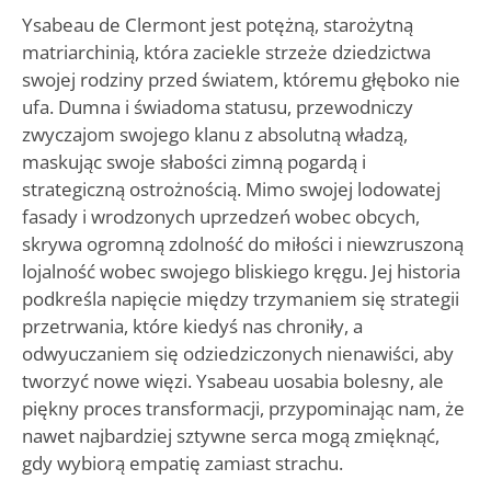
Ysabeau de Clermont jest potężną, starożytną
matriarchinią, która zaciekle strzeże dziedzictwa
swojej rodziny przed światem, któremu głęboko nie
ufa. Dumna i świadoma statusu, przewodniczy
zwyczajom swojego klanu z absolutną władzą,
maskując swoje słabości zimną pogardą i
strategiczną ostrożnością. Mimo swojej lodowatej
fasady i wrodzonych uprzedzeń wobec obcych,
skrywa ogromną zdolność do miłości i niewzruszoną
lojalność wobec swojego bliskiego kręgu. Jej historia
podkreśla napięcie między trzymaniem się strategii
przetrwania, które kiedyś nas chroniły, a
odwyuczaniem się odziedziczonych nienawiści, aby
tworzyć nowe więzi. Ysabeau uosabia bolesny, ale
piękny proces transformacji, przypominając nam, że
nawet najbardziej sztywne serca mogą zmięknąć,
gdy wybiorą empatię zamiast strachu.