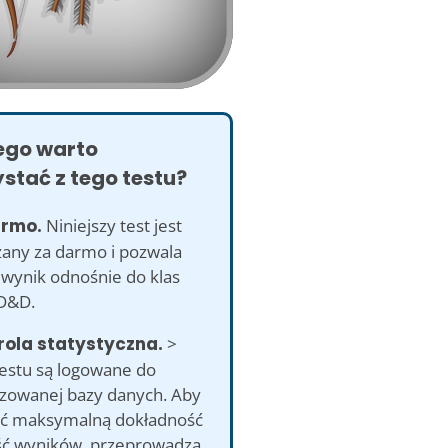
ego warto
stać z tego testu?
armo.
Niniejszy test jest
zany za darmo i pozwala
 wynik odnośnie do klas
 D&D.
rola statystyczna.
>
testu są logowane do
zowanej bazy danych. Aby
ć maksymalną dokładność
ść wyników, przeprowadza