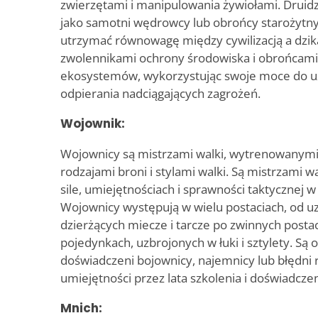
zwierzętami i manipulowania żywiołami. Druidz
jako samotni wędrowcy lub obrońcy starożytnyc
utrzymać równowagę między cywilizacją a dzik
zwolennikami ochrony środowiska i obrońcam
ekosystemów, wykorzystując swoje moce do uz
odpierania nadciągających zagrożeń.
Wojownik:
Wojownicy są mistrzami walki, wytrenowanymi
rodzajami broni i stylami walki. Są mistrzami wa
sile, umiejętnościach i sprawności taktycznej 
Wojownicy występują w wielu postaciach, od u
dzierżących miecze i tarcze po zwinnych postac
pojedynkach, uzbrojonych w łuki i sztylety. Są 
doświadczeni bojownicy, najemnicy lub błędni 
umiejętności przez lata szkolenia i doświadczen
Mnich: