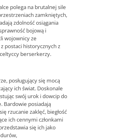
ce polega na brutalnej sile
 przestrzeniach zamkniętych,
siadają zdolność osiągania
h sprawność bojową i
li wojownicy ze
z postaci historycznych z
celtyccy berserkerzy.
rze, posługujący się mocą
zający ich świat. Doskonale
stując swój urok i dowcip do
. Bardowie posiadają
ię rzucanie zaklęć, biegłość
ące ich cennymi członkami
rzedstawia się ich jako
adurów,