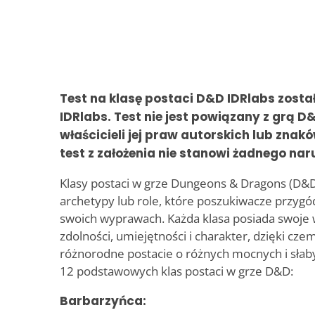
Test na klasę postaci D&D IDRlabs zosta
IDRlabs. Test nie jest powiązany z grą D
właścicieli jej praw autorskich lub znak
test z założenia nie stanowi żadnego nar
Klasy postaci w grze Dungeons & Dragons (D&D
archetypy lub role, które poszukiwacze przyg
swoich wyprawach. Każda klasa posiada swoje
zdolności, umiejętności i charakter, dzięki cz
różnorodne postacie o różnych mocnych i słab
12 podstawowych klas postaci w grze D&D:
Barbarzyńca: