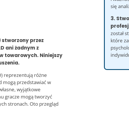
się anal
3. Stw
profesj
został s
ł stworzony przez
które z
psycholo
&D ani żadnym z
indywid
ów towarowych. Niniejszy
uszenia.
) reprezentują różne
ód mogą przedstawiać w
 własne, wyjątkowe
emu gracze mogą tworzyć
ych stronach. Oto przegląd