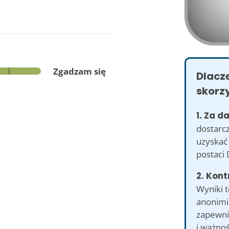
Zgadzam się
Dlacz
skorzy
1. Za d
dostarc
uzyskać
postaci
2. Kont
Wyniki 
anonimi
zapewni
i ważno