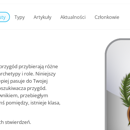
sty
Typy
Artykuły
Aktualności
Członkowie
rzygód przybierają różne
archetypy i role. Niniejszy
epiej pasuje do Twojej
oszukiwacza przygód.
ownikiem, przebiegłym
ś pomiędzy, istnieje klasa,
ch stwierdzeń.