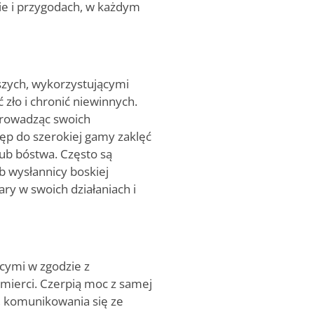
ie i przygodach, w każdym
szych, wykorzystującymi
zło i chronić niewinnych.
prowadząc swoich
tęp do szerokiej gamy zaklęć
lub bóstwa. Często są
ub wysłannicy boskiej
ary w swoich działaniach i
acymi w zgodzie z
śmierci. Czerpią moc z samej
, komunikowania się ze