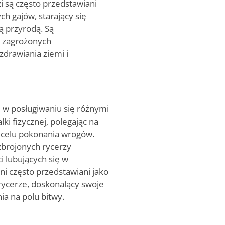
i są często przedstawiani
h gajów, starający się
ą przyrodą. Są
i zagrożonych
drawiania ziemi i
 w posługiwaniu się różnymi
lki fizycznej, polegając na
w celu pokonania wrogów.
zbrojonych rycerzy
i lubujących się w
oni często przedstawiani jako
rycerze, doskonalący swoje
ia na polu bitwy.