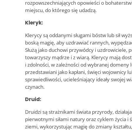
rozpowszechniających opowieści o bohaterstw
miejscu, do którego się udadzą.
Kleryk:
Klerycy są oddanymi sługami bóstw lub sił wyż
boską magię, aby uzdrawiać rannych, wypędzać 
Służą jako duchowi przywódcy i uzdrowiciele, 
towarzyszy mądrze i z wiarą. Klerycy mają dos
i zdolności, w zależności od wybranej domeny 
przedstawiani jako kapłani, święci wojownicy l
sprawiedliwości, ucieleśniający ideały swojej wi
czynach.
Druid:
Druidzi są strażnikami świata przyrody, działaj
pierwotnymi siłami natury oraz cyklem życia i 
ziemi, wykorzystując magię do zmiany kształtu