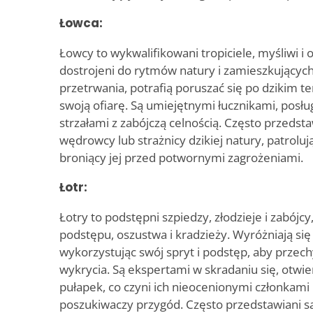
Łowca:
Łowcy to wykwalifikowani tropiciele, myśliwi i 
dostrojeni do rytmów natury i zamieszkujących
przetrwania, potrafią poruszać się po dzikim ter
swoją ofiarę. Są umiejętnymi łucznikami, posłu
strzałami z zabójczą celnością. Często przedsta
wędrowcy lub strażnicy dzikiej natury, patrolując
broniący jej przed potwornymi zagrożeniami.
Łotr:
Łotry to podstępni szpiedzy, złodzieje i zabójc
podstępu, oszustwa i kradzieży. Wyróżniają się 
wykorzystując swój spryt i podstęp, aby przec
wykrycia. Są ekspertami w skradaniu się, otwi
pułapek, co czyni ich nieocenionymi członkami
poszukiwaczy przygód. Często przedstawiani są j