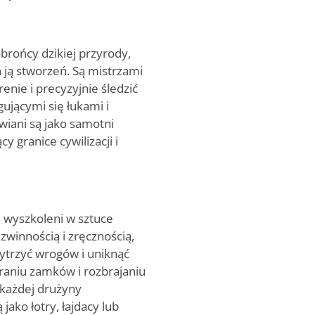
obrońcy dzikiej przyrody,
 ją stworzeń. Są mistrzami
enie i precyzyjnie śledzić
gującymi się łukami i
wiani są jako samotni
y granice cywilizacji i
y, wyszkoleni w sztuce
zwinnością i zręcznością,
hytrzyć wrogów i uniknąć
eraniu zamków i rozbrajaniu
 każdej drużyny
ako łotry, łajdacy lub