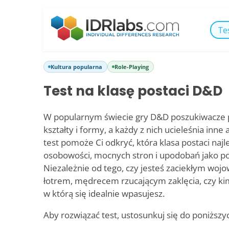
Te
Kultura popularna
Role-Playing
Test na klasę postaci D&D
W popularnym świecie gry D&D poszukiwacze p
kształty i formy, a każdy z nich ucieleśnia inne 
test pomoże Ci odkryć, która klasa postaci najl
osobowości, mocnych stron i upodobań jako p
Niezależnie od tego, czy jesteś zaciekłym woj
łotrem, mędrecem rzucającym zaklęcia, czy kim
w którą się idealnie wpasujesz.
Aby rozwiązać test, ustosunkuj się do poniższy