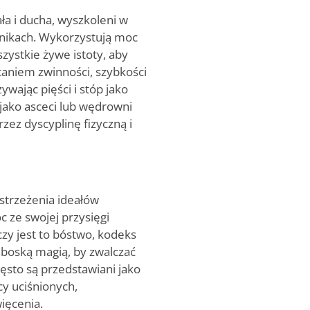
ła i ducha, wyszkoleni w
hnikach. Wykorzystują moc
zystkie żywe istoty, aby
aniem zwinności, szybkości
ywając pięści i stóp jako
 jako asceci lub wędrowni
zez dyscyplinę fizyczną i
 strzeżenia ideałów
c ze swojej przysięgi
czy jest to bóstwo, kodeks
ą boską magią, by zwalczać
zęsto są przedstawiani jako
cy uciśnionych,
więcenia.