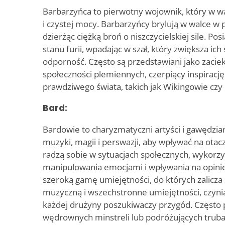
Barbarzyńca to pierwotny wojownik, który w wal
i czystej mocy. Barbarzyńcy brylują w walce w
dzierżąc ciężką broń o niszczycielskiej sile. Po
stanu furii, wpadając w szał, który zwiększa ic
odporność. Często są przedstawiani jako zaciek
społeczności plemiennych, czerpiący inspirację 
prawdziwego świata, takich jak Wikingowie czy 
Bard:
Bardowie to charyzmatyczni artyści i gawędzia
muzyki, magii i perswazji, aby wpływać na otac
radzą sobie w sytuacjach społecznych, wykorzy
manipulowania emocjami i wpływania na opinie
szeroką gamę umiejętności, do których zalicza s
muzyczną i wszechstronne umiejętności, czyni
każdej drużyny poszukiwaczy przygód. Często p
wędrownych minstreli lub podróżujących trub