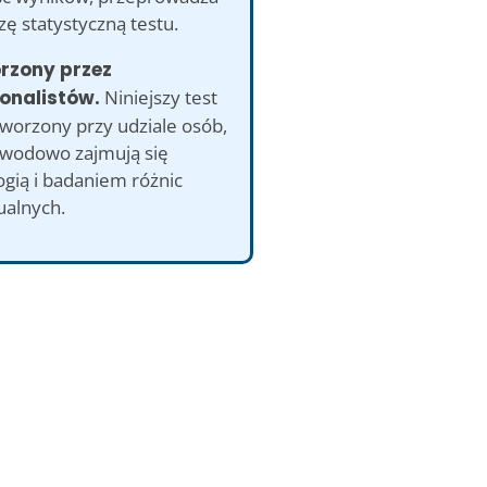
izę statystyczną testu.
orzony przez
onalistów.
Niniejszy test
tworzony przy udziale osób,
awodowo zajmują się
gią i badaniem różnic
ualnych.