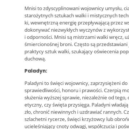
Mnisi to zdyscyplinowani wojownicy umysłu, cia
starożytnych sztukach walki i mistycznych tec
ki, wewnętrzną energię przepływającą przez ws
dokonywać niezwykłych wyczynów z wykorzyst
i odporności. Mnisi są mistrzami walki wręcz, uż
śmiercionośnej broni. Często są przedstawiani
praktycy sztuk walki, szukający oświecenia popr
duchową.
Paladyn:
Paladyni to święci wojownicy, zaprzysiężeni do
sprawiedliwości, honoru i prawości. Czerpią mo
służenia wyższej sprawie, niezależnie od tego, 
etyczny, czy święta przysięga. Paladyni władaj
zło, chronić niewinnych i uzdrawiać rannych. C
szlachetni rycerze, święci krzyżowcy lub obroń
ucieleśniający cnoty odwagi, współczucia i poś