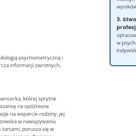
wyników
3. Stw
profesj
opracow
w psycho
indywid
odologią psychometryczną i
rcza informacji zwrotnych,
encerka, której sprytne
 szansę na opóźnione
je na wsparcie rodziny, jej
strzowska w nawiązywaniu
żartami, porusza się w