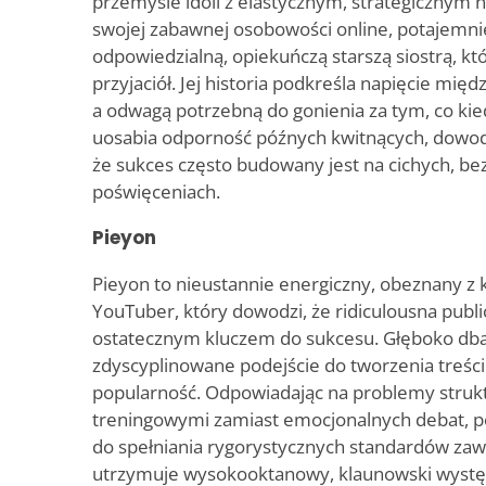
przemyśle idoli z elastycznym, strategicznym
swojej zabawnej osobowości online, potajemni
odpowiedzialną, opiekuńczą starszą siostrą, kt
przyjaciół. Jej historia podkreśla napięcie mię
a odwagą potrzebną do gonienia za tym, co kie
uosabia odporność późnych kwitnących, dowodz
że sukces często budowany jest na cichych, b
poświęceniach.
Pieyon
Pieyon to nieustannie energiczny, obeznany z
YouTuber, który dowodzi, że ridiculousna publ
ostatecznym kluczem do sukcesu. Głęboko dbaj
zdyscyplinowane podejście do tworzenia treśc
popularność. Odpowiadając na problemy struk
treningowymi zamiast emocjonalnych debat, 
do spełniania rygorystycznych standardów za
utrzymuje wysokooktanowy, klaunowski występ