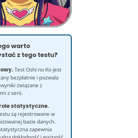
ego warto
stać z tego testu?
mowy.
Test Oshi no Ko jest
any bezpłatnie i pozwala
 wyniki związane z
mi z serii.
role statystyczne.
testu są rejestrowane w
izowanej bazie danych.
statystyczna zapewnia
lną dokładność i ważność