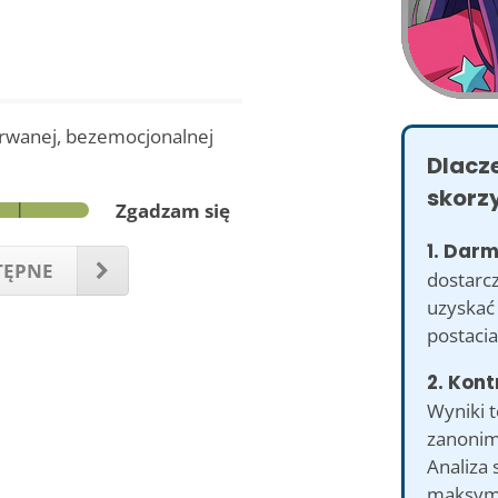
erwanej, bezemocjonalnej
Dlacz
skorzy
Zgadzam się
1. Dar
TĘPNE
dostarcz
uzyskać
postacia
2. Kont
Wyniki 
zanonim
Analiza 
maksyma