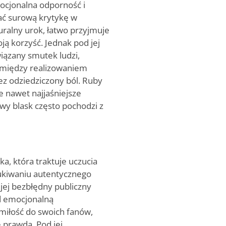
mocjonalna odporność i
ać surową krytykę w
ralny urok, łatwo przyjmuje
ją korzyść. Jednak pod jej
wiązany smutek ludzi,
ie między realizowaniem
z odziedziczony ból. Ruby
e nawet najjaśniejsze
iwy blask często pochodzi z
a, która traktuje uczucia
ukiwaniu autentycznego
 jej bezbłędny publiczny
d emocjonalną
 miłość do swoich fanów,
 prawdą. Pod jej