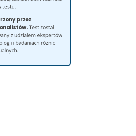
 testu.
orzony przez
onalistów.
Test został
any z udziałem ekspertów
logii i badaniach różnic
ualnych.