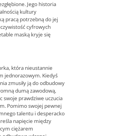
zgłębione. Jego historia
lnością kultury
ką pracą potrzebną do jej
eczywistość cyfrowych
table maską kryje się
orka, która nieustannie
em jednorazowym. Kiedyś
enia zmusiły ją do odbudowy
gromną dumą zawodową,
ąc swoje prawdziwe uczucia
em. Pomimo swojej pewnej
mnego talentu i desperacko
dkreśla napięcie między
żącym ciężarem