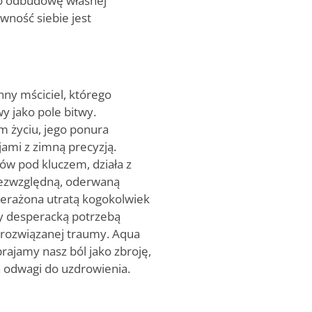
 o odbudowę własnej
wność siebie jest
ny mściciel, którego
y jako pole bitwy.
m życiu, jego ponura
ami z zimną precyzją.
w pod kluczem, działa z
 bezwzględną, oderwaną
zerażona utratą kogokolwiek
zy desperacką potrzebą
erozwiązanej traumy. Aqua
rajamy nasz ból jako zbroję,
 odwagi do uzdrowienia.