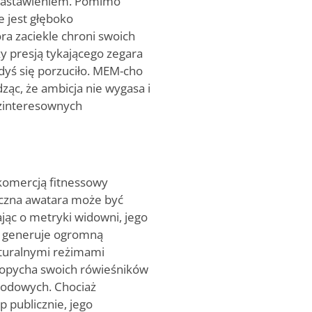
 nastawieniem. Pomimo
e jest głęboko
óra zaciekle chroni swoich
dzy presją tykającego zegara
dyś się porzuciło. MEM-cho
ąc, że ambicja nie wygasa i
ezinteresownych
 komercją fitnessowy
iczna awatara może być
ąc o metryki widowni, jego
i generuje ogromną
turalnymi reżimami
popycha swoich rówieśników
wodowych. Chociaż
 publicznie, jego