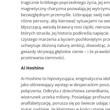
tragicznie krótkiego poprzedniego życia, jej e
magnetyczny charyzma pozwalają jej wytrzym
bezwzględnym przemyśle. Uzbrajając swój natu
różne persony, aby kierować sytuacjami na swo
błyszczącą, wesołą brawurą nosi ciężki, nieroz
których straciła. Jej historia podkreśla napięc
czystego marzenia a byciem pochłoniętym prze
uchwytuje złożoną naturę ambicji, dowodząc, ż
gwiazdy skrywają głębokie cienie – i że prawdz
przetrwania ciemności.
Ai Hoshino
Ai Hoshino to hipnotyzująca, enigmatyczna idolk
jako olśniewający występ w desperackim posz
połączenia. Odkryta z dzieciństwa zaniedbania,
wizerunek urzeka miliony. Posiadając profoun
analfabetyzację, porusza się po świecie udając
mając nadzieję, że kłamstwo w końcu stanie się