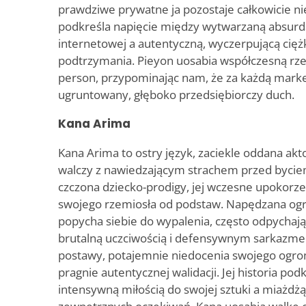
prawdziwe prywatne ja pozostaje całkowicie nie
podkreśla napięcie między wytwarzaną absurda
internetowej a autentyczną, wyczerpującą cięż
podtrzymania. Pieyon uosabia współczesną rz
person, przypominając nam, że za każdą marke
ugruntowany, głęboko przedsiębiorczy duch.
Kana Arima
Kana Arima to ostry język, zaciekle oddana akt
walczy z nawiedzającym strachem przed byci
czczona dziecko-prodigy, jej wczesne upokorz
swojego rzemiosła od podstaw. Napędzana o
popycha siebie do wypalenia, często odpychaj
brutalną uczciwością i defensywnym sarkazm
postawy, potajemnie niedocenia swojego ogro
pragnie autentycznej walidacji. Jej historia po
intensywną miłością do swojej sztuki a miażd