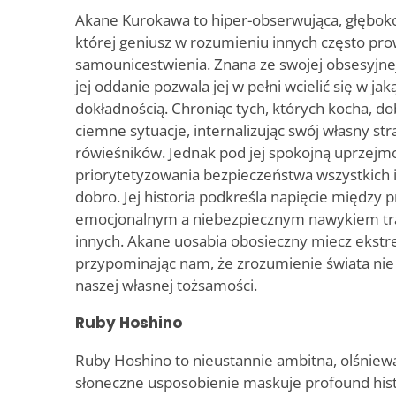
Akane Kurokawa to hiper-obserwująca, głębok
której geniusz w rozumieniu innych często prow
samounicestwienia. Znana ze swojej obsesyjnej
jej oddanie pozwala jej w pełni wcielić się w ja
dokładnością. Chroniąc tych, których kocha, d
ciemne sytuacje, internalizując swój własny st
rówieśników. Jednak pod jej spokojną uprzejmoś
priorytetyzowania bezpieczeństwa wszystkich
dobro. Jej historia podkreśla napięcie między
emocjonalnym a niebezpiecznym nawykiem tra
innych. Akane uosabia obosieczny miecz ekstr
przypominając nam, że zrozumienie świata ni
naszej własnej tożsamości.
Ruby Hoshino
Ruby Hoshino to nieustannie ambitna, olśniewaj
słoneczne usposobienie maskuje profound hist