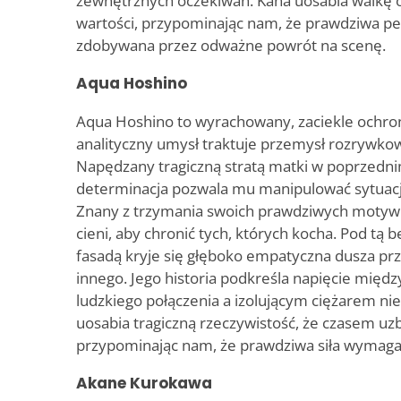
zewnętrznych oczekiwań. Kana uosabia walkę
wartości, przypominając nam, że prawdziwa pe
zdobywana przez odważne powrót na scenę.
Aqua Hoshino
Aqua Hoshino to wyrachowany, zaciekle ochron
analityczny umysł traktuje przemysł rozrywkow
Napędzany tragiczną stratą matki w poprzedni
determinacja pozwala mu manipulować sytuacj
Znany z trzymania swoich prawdziwych motywó
cieni, aby chronić tych, których kocha. Pod tą
fasadą kryje się głęboko empatyczna dusza pr
innego. Jego historia podkreśla napięcie międ
ludzkiego połączenia a izolującym ciężarem ni
uosabia tragiczną rzeczywistość, że czasem uzb
przypominając nam, że prawdziwa siła wymaga
Akane Kurokawa