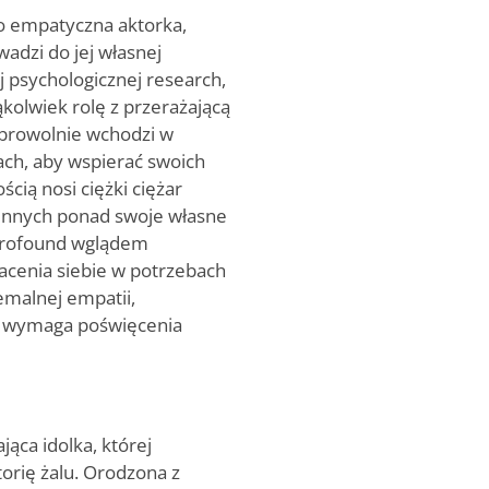
o empatyczna aktorka,
adzi do jej własnej
 psychologicznej research,
kąkolwiek rolę z przerażającą
obrowolnie wchodzi w
rach, aby wspierać swoich
cią nosi ciężki ciężar
 innych ponad swoje własne
 profound wglądem
cenia siebie w potrzebach
emalnej empatii,
e wymaga poświęcenia
ąca idolka, której
orię żalu. Orodzona z