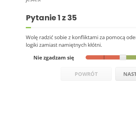
Pytanie
1
z 35
Wolę radzić sobie z konfliktami za pomocą od
logiki zamiast namiętnych kłótni.
Nie zgadzam się
POWRÓT
NAS