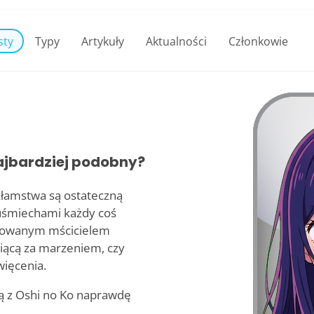
sty
Typy
Artykuły
Aktualności
Członkowie
najbardziej podobny?
kłamstwa są ostateczną
i uśmiechami każdy coś
achowanym mścicielem
iącą za marzeniem, czy
ięcenia.
ią z Oshi no Ko naprawdę