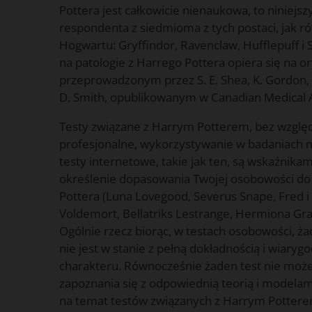
Pottera jest całkowicie nienaukowa, to niniejs
respondenta z siedmioma z tych postaci, jak 
Hogwartu: Gryffindor, Ravenclaw, Hufflepuff i 
na patologie z Harrego Pottera opiera się na 
przeprowadzonym przez S. E. Shea, K. Gordon, 
D. Smith, opublikowanym w Canadian Medical As
Testy związane z Harrym Potterem, bez względu
profesjonalne, wykorzystywanie w badaniach
testy internetowe, takie jak ten, są wskaźnika
określenie dopasowania Twojej osobowości do
Pottera (Luna Lovegood, Severus Snape, Fred 
Voldemort, Bellatriks Lestrange, Hermiona Gran
Ogólnie rzecz biorąc, w testach osobowości, 
nie jest w stanie z pełną dokładnością i wiaryg
charakteru. Równocześnie żaden test nie może
zapoznania się z odpowiednią teorią i modelam
na temat testów związanych z Harrym Potterem,