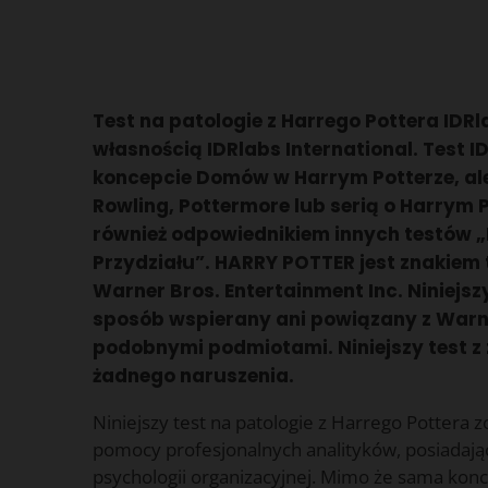
Test na patologie z Harrego Pottera IDRl
własnością IDRlabs International. Test ID
koncepcie Domów w Harrym Potterze, ale n
Rowling, Pottermore lub serią o Harrym Po
również odpowiednikiem innych testów „
Przydziału”. HARRY POTTER jest znakie
Warner Bros. Entertainment Inc. Niniejszy
sposób wspierany ani powiązany z Warne
podobnymi podmiotami. Niniejszy test z 
żadnego naruszenia.
Niniejszy test na patologie z Harrego Pottera 
pomocy profesjonalnych analityków, posiadaj
psychologii organizacyjnej. Mimo że sama konc