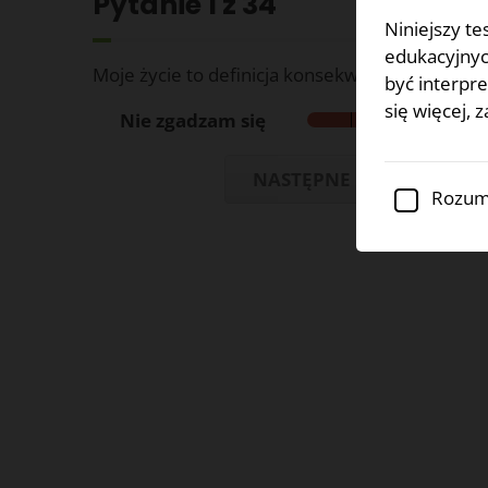
Pytanie
1
z 34
Niniejszy te
edukacyjnych
Moje życie to definicja konsekwencji i twardych
być interpr
się więcej, 
Nie zgadzam się
NASTĘPNE
Rozumi