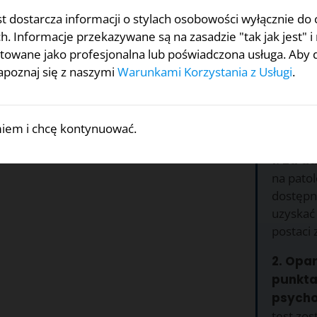
st dostarcza informacji o stylach osobowości wyłącznie do
. Informacje przekazywane są na zasadzie "tak jak jest" i
 zasad.
etowane jako profesjonalna lub poświadczona usługa. Aby 
zapoznaj się z naszymi
Warunkami Korzystania z Usługi
.
Zgadzam się
Dlacz
skorzy
em i chcę kontynuować.
1. Za d
na patol
dostępny
uzyskać
postaci 
2. Opa
punkta
psycho
test zo