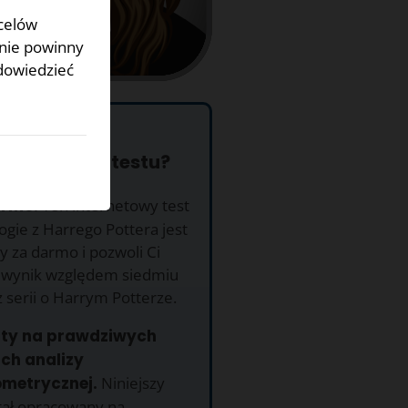
 celów
 nie powinny
dowiedzieć
ego warto
stać z tego testu?
armo.
Ten internetowy test
ogie z Harrego Pottera jest
 za darmo i pozwoli Ci
 wynik względem siedmiu
z serii o Harrym Potterze.
rty na prawdziwych
ch analizy
metrycznej.
Niniejszy
stał opracowany na