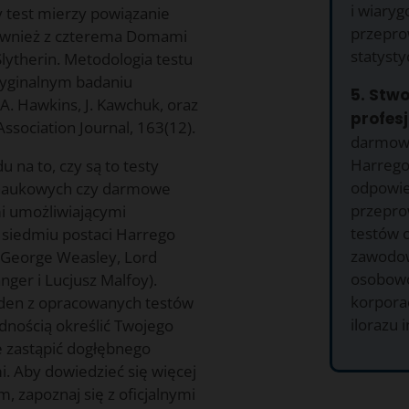
i wiary
zy test mierzy powiązanie
przepro
również z czterema Domami
statysty
Slytherin. Metodologia testu
oryginalnym badaniu
5. Stw
A. Hawkins, J. Kawchuk, oraz
profesj
sociation Journal, 163(12).
darmowe
Harrego
 na to, czy są to testy
odpowie
 naukowych czy darmowe
przepro
mi umożliwiającymi
testów o
 siedmiu postaci Harrego
zawodow
i George Weasley, Lord
osobowoś
ger i Lucjusz Malfoy).
korpora
żaden z opracowanych testów
ilorazu i
odnością określić Twojego
 zastąpić dogłębnego
i. Aby dowiedzieć się więcej
 zapoznaj się z oficjalnymi