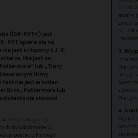
podstaw
analizy
zrecenz
opublik
abs (IDR-PPT©) jest
naukow
R- PPT opiera się na
ie jest związany z J. K.
3. Wyj
tterze. Nie jest on
inne tes
Pottermore” lub „Tiary
Harrym P
m towarowym firmy
stosuje
spostrze
 test nie jest w żaden
z postac
r Bros., Pottermore lub
Harrym 
założenia nie stanowi
4. Kont
Wyniki 
został stworzony przy
anonimo
ących doświadczenie w
zapewni
epcja postaci z Harrego