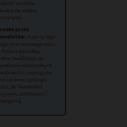
godność wyników,
wadza się analizę
czną testu.
orzone przez
onalistów.
Autorzy tego
go internetowego testu
 Pottera posiadają
dnie kwalifikacje do
wadzania różnorodnych
sobowości i zajmują się
o zarówno typologią
ci, jak i badaniami
cyjnymi, osobowości i
nteligencji.