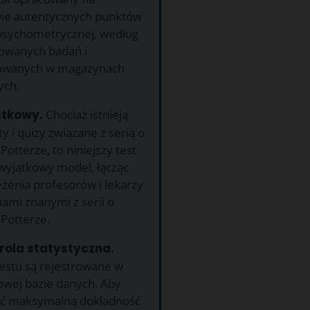
ie autentycznych punktów
 psychometrycznej, według
owanych badań i
owanych w magazynach
ych.
ątkowy.
Chociaż istnieją
ty i quizy związane z serią o
otterze, to niniejszy test
 wyjątkowy model, łącząc
żenia profesorów i lekarzy
iami znanymi z serii o
Potterze.
rola statystyczna.
testu są rejestrowane w
wej bazie danych. Aby
ć maksymalną dokładność