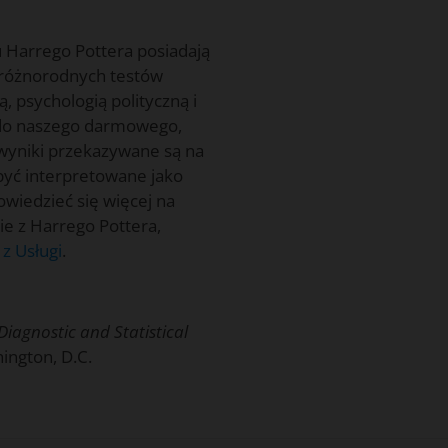
 Harrego Pottera posiadają
 różnorodnych testów
 psychologią polityczną i
 do naszego darmowego,
 wyniki przekazywane są na
 być interpretowane jako
wiedzieć się więcej na
e z Harrego Pottera,
z Usługi
.
Diagnostic and Statistical
ington, D.C.