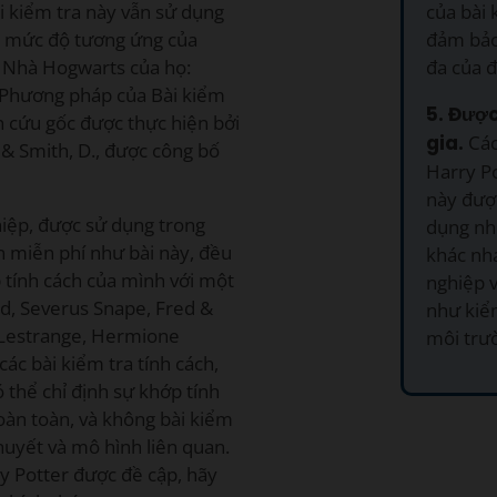
của bài 
ài kiểm tra này vẫn sử dụng
đảm bảo 
g mức độ tương ứng của
đa của đ
ác Nhà Hogwarts của họ:
. Phương pháp của Bài kiểm
5. Đượ
n cứu gốc được thực hiện bởi
gia.
Các
, & Smith, D., được công bố
Harry Po
này đượ
hiệp, được sử dụng trong
dụng nhi
n miễn phí như bài này, đều
khác nh
 tính cách của mình với một
nghiệp v
d, Severus Snape, Fred &
như kiểm
 Lestrange, Hermione
môi trư
các bài kiểm tra tính cách,
 thể chỉ định sự khớp tính
hoàn toàn, và không bài kiểm
thuyết và mô hình liên quan.
ry Potter được đề cập, hãy