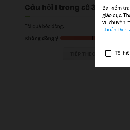
Câu hỏi
1
trong số 34
Bài kiểm tra
giáo dục. T
vụ chuyên m
Tôi quá bốc đồng.
khoản Dịch 
Không đồng ý
Tôi hiể
TIẾP THEO