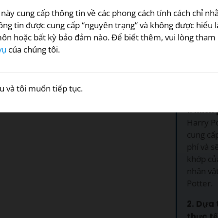
 này cung cấp thông tin về các phong cách tính cách chỉ n
hông tin được cung cấp “nguyên trạng” và không được hiểu
ôn hoặc bất kỳ bảo đảm nào. Để biết thêm, vui lòng tham
vụ
của chúng tôi.
Đồng ý
Tại sa
kiểm 
u và tôi muốn tiếp tục.
1. Miễn 
Harry P
cung cấ
phí và s
khớp củ
nhân vậ
Potter.
2. Dựa 
thực tế