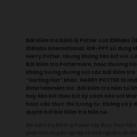
Bài kiểm tra Bệnh lý Potter của IDRlabs (
IDRlabs International. IDR-PPT sử dụng k
Harry Potter, nhưng không liên kết với J.
Bài kiểm tra Pottermore, hoặc thương hiệ
không tương đương với các bài kiểm tra
“Sorting Hat” khác. HARRY POTTER là nhã
Entertainment Inc. Bài kiểm tra hiện tại
hay liên kết theo bất kỳ cách nào với Wa
hoặc các thực thể tương tự. Không có ý
quyền bởi bài kiểm tra hiện tại.
Bài kiểm tra Bệnh lý Potter này được thực hiện 
phân tích chuyên nghiệp có kinh nghiệm về tâm