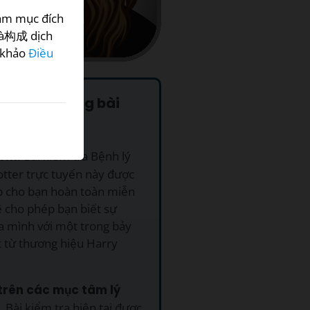
hằm mục đích
 là构成 dịch
 khảo
Điều
o nên sử dụng bài
tra này?
phí.
Bài kiểm tra Bệnh lý
otter trực tuyến này được
p cho bạn hoàn toàn miễn
ẽ cho phép bạn biết sự
a mình với một trong bảy
t từ thương hiệu Harry
trên các mục tâm lý
.
Bài kiểm tra hiện tại được