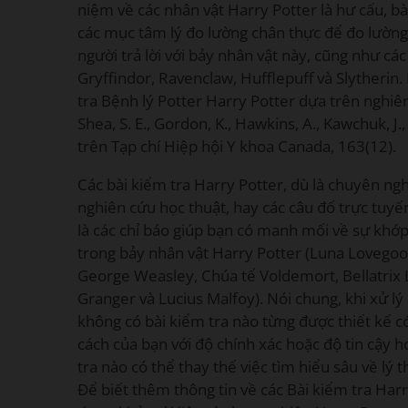
niệm về các nhân vật Harry Potter là hư cấu, b
các mục tâm lý đo lường chân thực để đo lườn
người trả lời với bảy nhân vật này, cũng như c
Gryffindor, Ravenclaw, Hufflepuff và Slytherin
tra Bệnh lý Potter Harry Potter dựa trên nghiê
Shea, S. E., Gordon, K., Hawkins, A., Kawchuk, J.
trên Tạp chí Hiệp hội Y khoa Canada, 163(12).
Các bài kiểm tra Harry Potter, dù là chuyên ng
nghiên cứu học thuật, hay các câu đố trực tuyế
là các chỉ báo giúp bạn có manh mối về sự khớp
trong bảy nhân vật Harry Potter (Luna Lovegoo
George Weasley, Chúa tể Voldemort, Bellatrix
Granger và Lucius Malfoy). Nói chung, khi xử lý 
không có bài kiểm tra nào từng được thiết kế có
cách của bạn với độ chính xác hoặc độ tin cậy 
tra nào có thể thay thế việc tìm hiểu sâu về lý 
Để biết thêm thông tin về các Bài kiểm tra Har