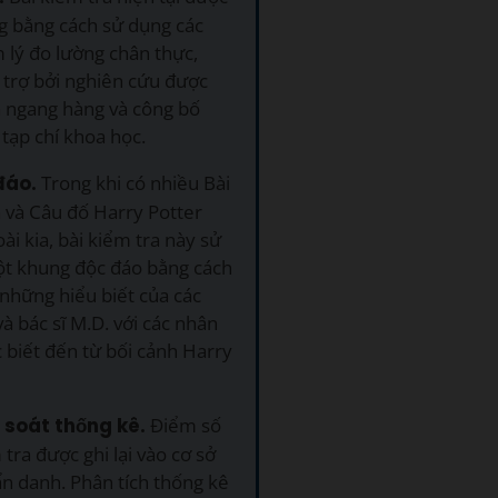
g bằng cách sử dụng các
 lý đo lường chân thực,
 trợ bởi nghiên cứu được
á ngang hàng và công bố
 tạp chí khoa học.
đáo.
Trong khi có nhiều Bài
 và Câu đố Harry Potter
ài kia, bài kiểm tra này sử
t khung độc đáo bằng cách
những hiểu biết của các
và bác sĩ M.D. với các nhân
 biết đến từ bối cảnh Harry
 soát thống kê.
Điểm số
 tra được ghi lại vào cơ sở
ẩn danh. Phân tích thống kê