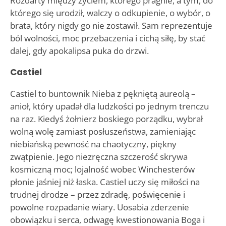
Rozdarty między życiem, którego pragnie, a tym, do
którego się urodził, walczy o odkupienie, o wybór, o
brata, który nigdy go nie zostawił. Sam reprezentuje
ból wolności, moc przebaczenia i cichą siłę, by stać
dalej, gdy apokalipsa puka do drzwi.
Castiel
Castiel to buntownik Nieba z pękniętą aureolą –
anioł, który upadał dla ludzkości po jednym trenczu
na raz. Kiedyś żołnierz boskiego porządku, wybrał
wolną wolę zamiast posłuszeństwa, zamieniając
niebiańską pewność na chaotyczny, piękny
zwątpienie. Jego niezręczna szczerość skrywa
kosmiczną moc; lojalność wobec Winchesterów
płonie jaśniej niż łaska. Castiel uczy się miłości na
trudnej drodze – przez zdradę, poświęcenie i
powolne rozpadanie wiary. Uosabia zderzenie
obowiązku i serca, odwagę kwestionowania Boga i