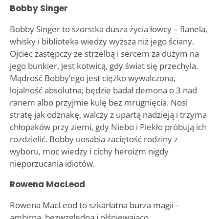
Bobby Singer
Bobby Singer to szorstka dusza życia łowcy – flanela,
whisky i biblioteka wiedzy wyższa niż jego ściany.
Ojciec zastępczy ze strzelbą i sercem za dużym na
jego bunkier, jest kotwicą, gdy świat się przechyla.
Mądrość Bobby’ego jest ciężko wywalczona,
lojalność absolutna; będzie badał demona o 3 nad
ranem albo przyjmie kulę bez mrugnięcia. Nosi
stratę jak odznakę, walczy z upartą nadzieją i trzyma
chłopaków przy ziemi, gdy Niebo i Piekło próbują ich
rozdzielić. Bobby uosabia zaciętość rodziny z
wyboru, moc wiedzy i cichy heroizm nigdy
nieporzucania idiotów.
Rowena MacLeod
Rowena MacLeod to szkarłatna burza magii –
ambitna, bezwzględna i olśniewająco