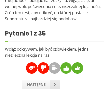
ratując ludzi, polując na rzeczy i dźwigając ciężar
wolnej woli, poświęcenia i niezniszczalnej lojalności.
Zrób ten test, aby odkryć, do której postaci z
Supernatural najbardziej się podobasz.
Pytanie
1
z 35
Wciąż odkrywam, jak być człowiekiem, jedna
niezręczna lekcja na raz.
NASTĘPNE