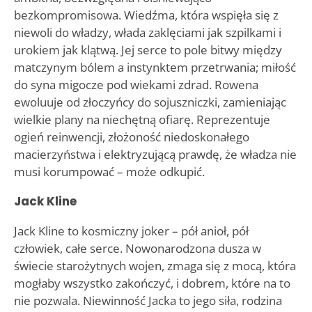
bezkompromisowa. Wiedźma, która wspięła się z
niewoli do władzy, włada zaklęciami jak szpilkami i
urokiem jak klątwą. Jej serce to pole bitwy między
matczynym bólem a instynktem przetrwania; miłość
do syna migocze pod wiekami zdrad. Rowena
ewoluuje od złoczyńcy do sojuszniczki, zamieniając
wielkie plany na niechętną ofiarę. Reprezentuje
ogień reinwencji, złożoność niedoskonałego
macierzyństwa i elektryzującą prawdę, że władza nie
musi korumpować – może odkupić.
Jack Kline
Jack Kline to kosmiczny joker – pół anioł, pół
człowiek, całe serce. Nowonarodzona dusza w
świecie starożytnych wojen, zmaga się z mocą, która
mogłaby wszystko zakończyć, i dobrem, które na to
nie pozwala. Niewinność Jacka to jego siła, rodzina