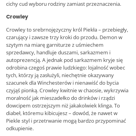
cichy cud wyboru rodziny zamiast przeznaczenia.
Crowley
Crowley to srebrnojęzyczny król Piekła – przebiegły,
czarujący i zawsze trzy kroki do przodu. Demon w
szytym na miarę garniturze z uśmiechem
sprzedawcy, handluje duszami, sarkazmem i
autoprezencją. A jednak pod sarkazmem kryje się
odrobina czegoś prawie ludzkiego: lojalność wobec
tych, którzy ją zasłużyli, niechętnie okazywany
szacunek dla Winchesterów i nienawiść do bycia
czyjąś pionką. Crowley kwitnie w chaosie, wykrzywia
moralność jak mieszadełko do drinków i rządzi
dowcipem ostrzejszym niż jakakolwiek klinga. To
diabeł, któremu kibicujesz – dowód, że nawet w
Piekle styl i przetrwanie mogą bardzo przypominać
odkupienie.