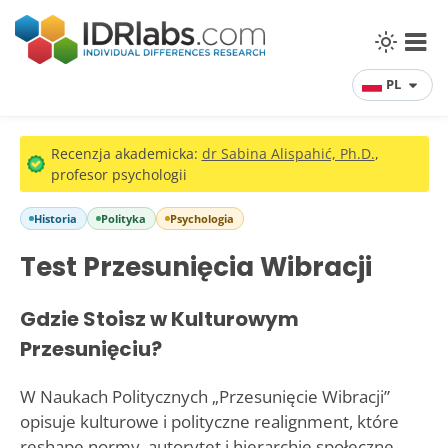
PL
Recenzja akademicka:
dr Sabina Alispahić, Ph.D.
,
profesor psychologii
Historia
Polityka
Psychologia
Test Przesunięcia Wibracji
Gdzie Stoisz w Kulturowym
Przesunięciu?
W Naukach Politycznych „Przesunięcie Wibracji”
opisuje kulturowe i polityczne realignment, które
reshape normy, autorytet i hierarchie społeczne