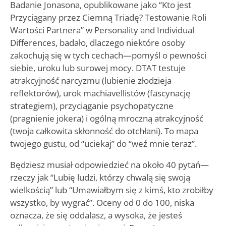
Badanie Jonasona, opublikowane jako “Kto jest
Przyciągany przez Ciemną Triadę? Testowanie Roli
Wartości Partnera” w Personality and Individual
Differences, badało, dlaczego niektóre osoby
zakochują się w tych cechach—pomyśl o pewności
siebie, uroku lub surowej mocy. DTAT testuje
atrakcyjność narcyzmu (lubienie złodzieja
reflektorów), urok machiavellistów (fascynację
strategiem), przyciąganie psychopatyczne
(pragnienie jokera) i ogólną mroczną atrakcyjność
(twoja całkowita skłonność do otchłani). To mapa
twojego gustu, od “uciekaj” do “weź mnie teraz”.
Będziesz musiał odpowiedzieć na około 40 pytań—
rzeczy jak “Lubię ludzi, którzy chwalą się swoją
wielkością” lub “Umawiałbym się z kimś, kto zrobiłby
wszystko, by wygrać”. Oceny od 0 do 100, niska
oznacza, że się oddalasz, a wysoka, że jesteś