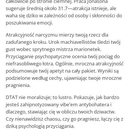
całkowicie po stronie ciemnej. Praca Jonasona
sugeruje średnią około 31.7—atrakcja istnieje, ale
waha się dziko w zależności od osoby i skłonności do
poszukiwania emocji.
Atrakcyjność narcyzmu mierzy twoją rzecz dla
zadufanego kroku. Urok machiavellistów śledzi twój
gust wobec sprytnego mistrza marionetek.
Przyciąganie psychopatyczne ocenia twój pociąg do
niefrasobliwego łotra. Ogólnie, mroczna atrakcyjność
podsumowuje twój apetyt na cały pakiet. Wyniki są
podzielone według cechy, ujawniając twoje mroczne
pragnienia.
DTAT nie moralizuje; to lustro. Pokazuje, jak bardzo
jesteś zahipnotyzowany vibe’em antybohatera i
dlaczego, stawiając cię w obliczu twoich dziwactw.
Czy nienawidzisz chaosu, czy go pragniesz, łączy cię z
dziką psychologią przyciągania.