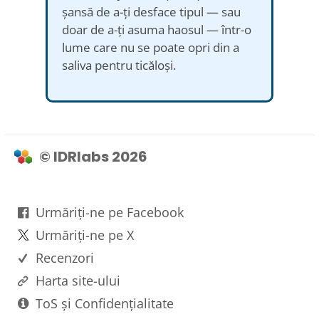
șansă de a-ți desface tipul — sau
doar de a-ți asuma haosul — într-o
lume care nu se poate opri din a
saliva pentru ticăloși.
© IDRlabs 2026
Urmăriți-ne pe Facebook
Urmăriți-ne pe X
Recenzori
Harta site-ului
ToS și Confidențialitate