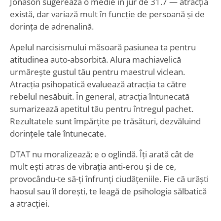
Jonason sugerează o medie în jur de 31.7 — atracția
există, dar variază mult în funcție de persoană și de
dorința de adrenalină.
Apelul narcisismului măsoară pasiunea ta pentru
atitudinea auto-absorbită. Alura machiavelică
urmărește gustul tău pentru maestrul viclean.
Atracția psihopatică evaluează atracția ta către
rebelul nesăbuit. În general, atracția întunecată
sumarizează apetitul tău pentru întregul pachet.
Rezultatele sunt împărțite pe trăsături, dezvăluind
dorințele tale întunecate.
DTAT nu moralizează; e o oglindă. Îți arată cât de
mult ești atras de vibrația anti-erou și de ce,
provocându-te să-ți înfrunți ciudățeniile. Fie că urăști
haosul sau îl dorești, te leagă de psihologia sălbatică
a atracției.