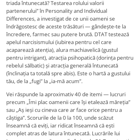
triada întunecată? Testarea rolului valorii
partenerului” în Personality and Individual
Differences, a investigat de ce unii oameni se
îndrăgostesc de aceste trăsături — gândește-te la
încredere, farmec sau putere brută. DTAT testează
apelul narcisismului (iubirea pentru cel care
acaparează atenția), alura machiavelică (gustul
pentru intrigant), atracția psihopatică (dorința pentru
rebelul sălbatic) și atracția generală întunecată
(înclinația ta totală spre abis). Este o hartă a gustului
tău, de la „fugi” la „ia-mă acum”.
Vei răspunde la aproximativ 40 de itemi — lucruri
precum „Îmi plac oamenii care își etalează măreția”
sau „Aș ieși cu cineva care ar face orice pentru a
câștiga”. Scorurile de la 0 la 100, unde scăzut
înseamnă că eviți, iar ridicat înseamnă că ești
complet atras de latura întunecată. Lucrările lui