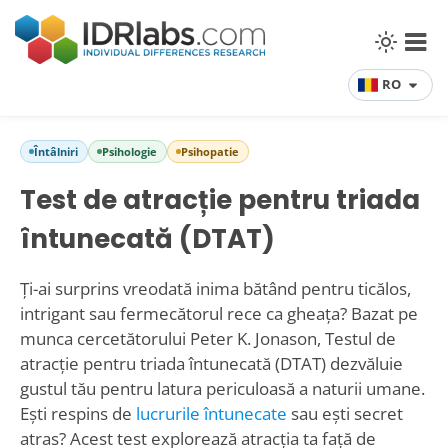
RO
Întâlniri
Psihologie
Psihopatie
Test de atracție pentru triada
întunecată (DTAT)
Ți-ai surprins vreodată inima bătând pentru ticălos,
intrigant sau fermecătorul rece ca gheața? Bazat pe
munca cercetătorului Peter K. Jonason, Testul de
atracție pentru triada întunecată (DTAT) dezvăluie
gustul tău pentru latura periculoasă a naturii umane.
Ești respins de
lucrurile întunecate
sau ești secret
atras? Acest test explorează atracția ta față de