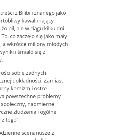
eści z Bilibili znanego jako
tobliwy kawał mający
o pił, ale w ciągu kilku dni
o, co zaczęło się jako mały
e, a wkrótce miliony młodych
yniki i śmiało się z
w.
rości sobie żadnych
cznej dokładności. Zamiast
arny komizm i ostre
iewa powszechne problemy
k społeczny, nadmierne
czne złudzenia i ogólne
 z tego”.
dzienne scenariusze z