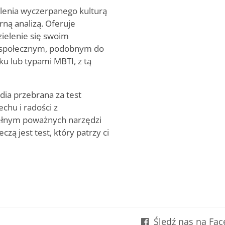
olenia wyczerpanego kulturą
ną analizą. Oferuje
zielenie się swoim
 społecznym, podobnym do
aku lub typami MBTI, z tą
dia przebrana za test
chu i radości z
ełnym poważnych narzędzi
ą jest test, który patrzy ci
Śledź nas na Fa