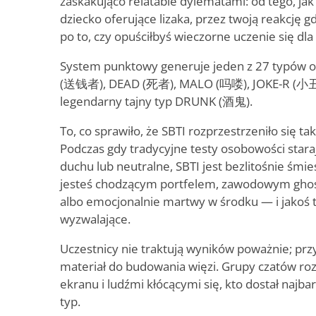
zaskakująco relatable dylematami: od tego, jak
dziecko oferujące lizaka, przez twoją reakcję gd
po to, czy opuściłbyś wieczorne uczenie się dla 
System punktowy generuje jeden z 27 typów o
(送钱者), DEAD (死者), MALO (吗喽), JOKE-R (小丑
legendarny tajny typ DRUNK (酒鬼).
To, co sprawiło, że SBTI rozprzestrzeniło się tak
Podczas gdy tradycyjne testy osobowości stara
duchu lub neutralne, SBTI jest bezlitośnie śmies
jesteś chodzącym portfelem, zawodowym gho
albo emocjonalnie martwy w środku — i jakoś t
wyzwalające.
Uczestnicy nie traktują wyników poważnie; prz
materiał do budowania więzi. Grupy czatów roz
ekranu i ludźmi kłócącymi się, kto dostał najbar
typ.