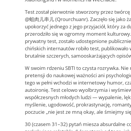
Test został pierwotnie stworzony przez twórcę tr
@蛆肉儿串儿 (Qrourchuanr). Zaczęło się jako żar
upokorzyć jednego z jego przyjaciół, który za duż
przerodziło się w ogromny moment kulturowy. T
prywatny test, zostało udostępnione publiczni
chińskich internautów robiło test, publikowało w
brutalnie szczerych, samooskarżających opisó
W swoim rdzeniu SBTI to czysta rozrywka. Nie 
pretensji do naukowej ważności ani psychologi
tego w pełni wchodzi w internetowy humor, cz
autoironię. Test celowo wyolbrzymia i wyśm
współczesnych młodych ludzi — wypalenie, lę
myślenie, ugodowość, prokrastynację, romanty
poczucie „nie jest ze mną okay, ale śmiejmy się
30 (czasem 31–32) pytań miesza absurdalne co