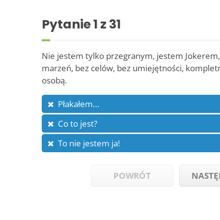
Pytanie
1
z 31
Nie jestem tylko przegranym, jestem Jokerem,
marzeń, bez celów, bez umiejętności, komplet
osobą.
Płakałem…
Co to jest?
To nie jestem ja!
POWRÓT
NASTĘ