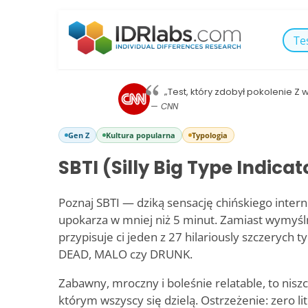
Te
„Test, który zdobył pokolenie Z
— CNN
Gen Z
Kultura popularna
Typologia
SBTI (Silly Big Type Indicat
Poznaj SBTI — dziką sensację chińskiego interne
upokarza w mniej niż 5 minut. Zamiast wymyśl
przypisuje ci jeden z 27 hilariously szczerych t
DEAD, MALO czy DRUNK.
Zabawny, mroczny i boleśnie relatable, to nisz
którym wszyscy się dzielą. Ostrzeżenie: zero 