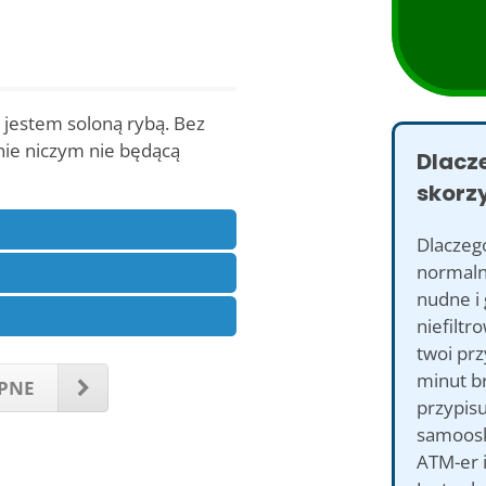
 jestem soloną rybą. Bez
nie niczym nie będącą
Dlacz
skorzy
Dlaczego
normaln
nudne i 
niefiltr
twoi prz
minut br
PNE
przypisu
samoosk
ATM-er 