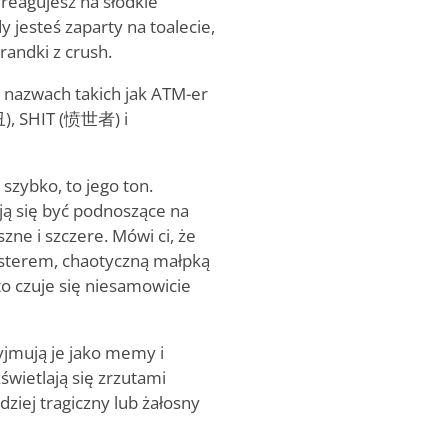
 reagujesz na słodkie
y jesteś zaparty na toalecie,
randki z crush.
 nazwach takich jak ATM-er
), SHIT (愤世者) i
 szybko, to jego ton.
ją się być podnoszące na
zne i szczere. Mówi ci, że
sterem, chaotyczną małpką
o czuje się niesamowicie
yjmują je jako memy i
świetlają się zrzutami
dziej tragiczny lub żałosny