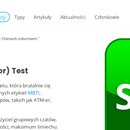
sty
Typy
Artykuły
Aktualności
Członkowie
 w Chinach szturmem.”
or) Test
tu, która brutalnie cię
nych etykiet
MBTI
,
ypów, takich jak ATM-er,
czyciel grupowych czatów,
litości, maksimum śmiechu.