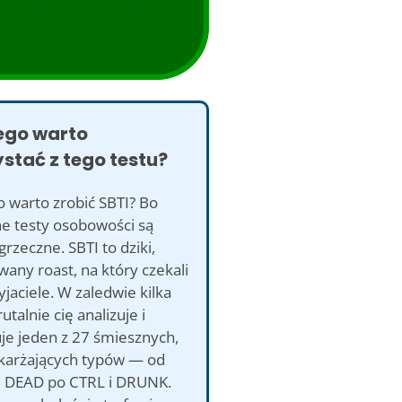
ego warto
stać z tego testu?
 warto zrobić SBTI? Bo
e testy osobowości są
grzeczne. SBTI to dziki,
owany roast, na który czekali
yjaciele. W zaledwie kilka
utalnie cię analizuje i
je jeden z 27 śmiesznych,
arżających typów — od
i DEAD po CTRL i DRUNK.