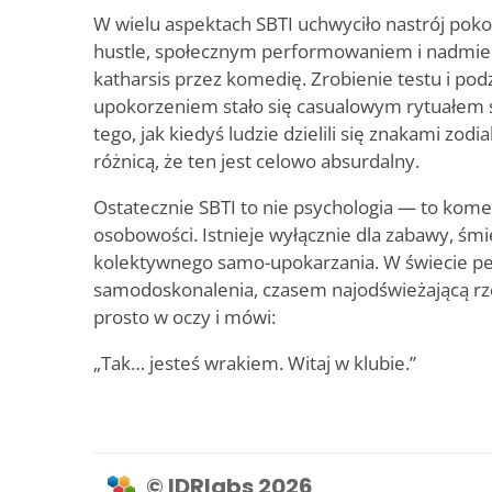
W wielu aspektach SBTI uchwyciło nastrój pok
hustle, społecznym performowaniem i nadmier
katharsis przez komedię. Zrobienie testu i pod
upokorzeniem stało się casualowym rytuałem
tego, jak kiedyś ludzie dzielili się znakami zodi
różnicą, że ten jest celowo absurdalny.
Ostatecznie SBTI to nie psychologia — to kome
osobowości. Istnieje wyłącznie dla zabawy, śmie
kolektywnego samo-upokarzania. W świecie p
samodoskonalenia, czasem najodświeżającą rzecz
prosto w oczy i mówi:
„Tak… jesteś wrakiem. Witaj w klubie.”
© IDRlabs 2026