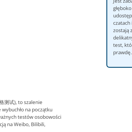
Jest zab
głęboko 
udostęp
czatach 
zostają 
delikatn
test, kt
prawdę… 
人格测试), to szalenie
re wybuchło na początku
ważnych testów osobowości
ją na Weibo, Bilibili,