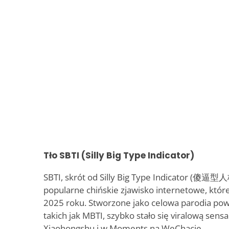
Tło SBTI (Silly Big Type Indicator)
SBTI, skrót od Silly Big Type Indicator (傻逼型
popularne chińskie zjawisko internetowe, któ
2025 roku. Stworzone jako celowa parodia po
takich jak MBTI, szybko stało się viralową sensac
Xiaohongshu i w Moments na WeChacie.