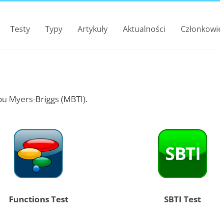
Testy
Typy
Artykuły
Aktualności
Członkowi
pu Myers-Briggs (MBTI).
Functions Test
SBTI Test