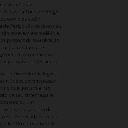
desavisados são
essoas da Zona de Perigo,
tos com eles estão
a de Perigo são de fato mais
s são bons em escondê-lo e,
 às pessoas de seu nível de
-Crazy acreditam que
igo podem terminar com
 e policiais se envolvendo.
na de Diversão são legais,
 sair. Todos devem passar
rir o que gostam e não
nto de seu sistema para
asamento ou um
ma coisa boa, a Zona de
a está encravada entre as
zy e No-Go como diversão.