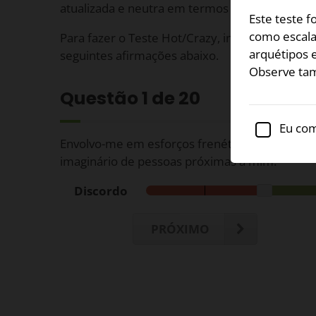
atualizada e neutra em termos de gênero para 
Este teste 
como escala 
Para fazer o Teste Hot/Crazy, indique suas re
arquétipos 
seguintes afirmações abaixo.
Observe tam
Questão
1
de 20
Eu com
Envolvo-me em esforços frenéticos para evitar
imaginário de pessoas próximas a mim.
Discordo
PRÓXIMO