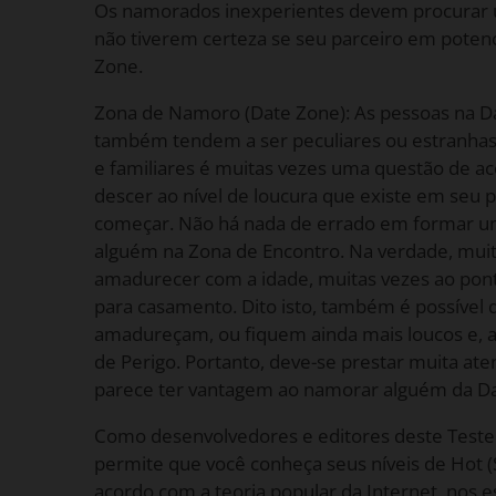
Os namorados inexperientes devem procurar 
não tiverem certeza se seu parceiro em potenc
Zone.
Zona de Namoro (Date Zone): As pessoas na D
também tendem a ser peculiares ou estranhas
e familiares é muitas vezes uma questão de ac
descer ao nível de loucura que existe em seu pr
começar. Não há nada de errado em formar 
alguém na Zona de Encontro. Na verdade, mui
amadurecer com a idade, muitas vezes ao pon
para casamento. Dito isto, também é possível
amadureçam, ou fiquem ainda mais loucos e, a
de Perigo. Portanto, deve-se prestar muita ate
parece ter vantagem ao namorar alguém da D
Como desenvolvedores e editores deste Teste 
permite que você conheça seus níveis de Hot (
acordo com a teoria popular da Internet, nos 