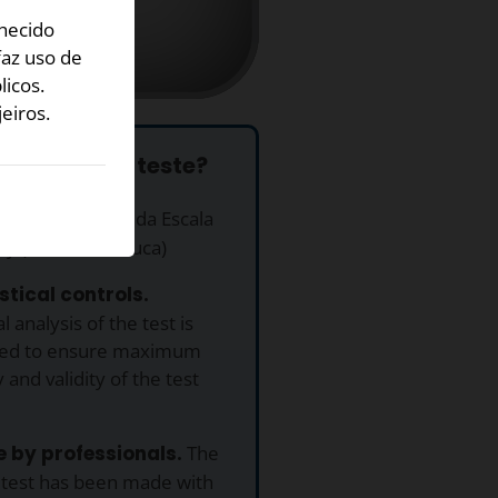
hecido
faz uso de
licos.
eiros.
e fazer este teste?
uito.
Este Teste da Escala
zy (Sensual/Maluca)
istical controls.
al analysis of the test is
ed to ensure maximum
 and validity of the test
 by professionals.
The
 test has been made with