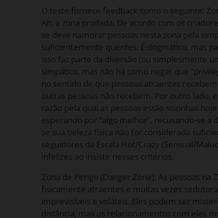
O teste fornece feedback como o seguinte: Zo
Ah, a zona proibida. De acordo com os criadore
se deve namorar pessoas nesta zona pela simp
suficientemente quentes. É dogmático, mas par
isso faz parte da diversão (ou simplesmente um
simpático, mas não há como negar que “privilé
no sentido de que pessoas atraentes recebem 
outras pessoas não recebem. Por outro lado,
razão pela qual as pessoas estão sozinhas hoj
esperando por “algo melhor”, recusando-se a 
se sua beleza física não for considerada suficie
seguidores da Escala Hot/Crazy (Sensual/Malu
infelizes ao insistir nesses critérios.
Zona de Perigo (Danger Zone): As pessoas na 
fisicamente atraentes e muitas vezes seduto
imprevisíveis e voláteis. Eles podem ser mister
distância, mas os relacionamentos com eles m