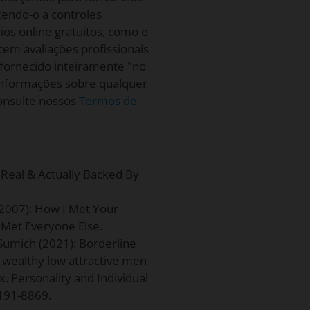
etendo-o a controles
rios online gratuitos, como o
cem avaliações profissionais
 fornecido inteiramente "no
informações sobre qualquer
consulte nossos
Termos de
 Real & Actually Backed By
(2007): How I Met Your
 Met Everyone Else.
Sumich (2021): Borderline
d wealthy low attractive men
x. Personality and Individual
191-8869.