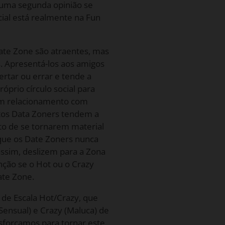
uma segunda opinião se
ial está realmente na Fun
ate Zone são atraentes, mas
. Apresentá-los aos amigos
ertar ou errar e tende a
óprio círculo social para
um relacionamento com
tos Data Zoners tendem a
to de se tornarem material
 que os Date Zoners nunca
ssim, deslizem para a Zona
nção se o Hot ou o Crazy
ate Zone.
de Escala Hot/Crazy, que
Sensual) e Crazy (Maluca) de
esforçamos para tornar este