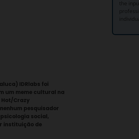
the inp
professi
individu
luca) IDRlabs foi
em um meme cultural na
a Hot/Crazy
a nenhum pesquisador
psicologia social,
 instituição de