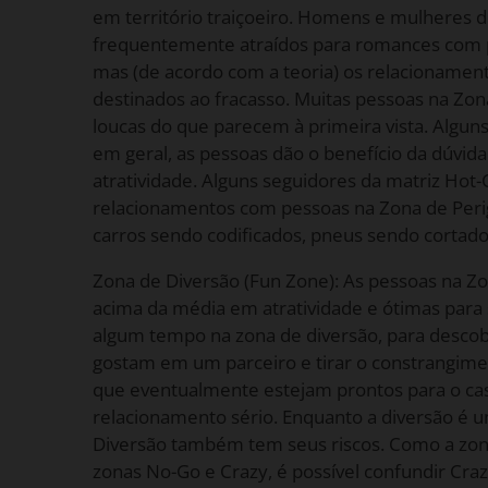
em território traiçoeiro. Homens e mulheres 
frequentemente atraídos para romances com p
mas (de acordo com a teoria) os relacionamen
destinados ao fracasso. Muitas pessoas na Zon
loucas do que parecem à primeira vista. Algun
em geral, as pessoas dão o benefício da dúvida
atratividade. Alguns seguidores da matriz Hot
relacionamentos com pessoas na Zona de Per
carros sendo codificados, pneus sendo cortados
Zona de Diversão (Fun Zone): As pessoas na Zo
acima da média em atratividade e ótimas para
algum tempo na zona de diversão, para descob
gostam em um parceiro e tirar o constrangime
que eventualmente estejam prontos para o c
relacionamento sério. Enquanto a diversão é u
Diversão também tem seus riscos. Como a zon
zonas No-Go e Crazy, é possível confundir Cra