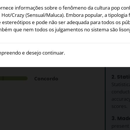
a teoria.
fornece informações sobre o fenômeno da cultura pop con
Hot/Crazy (Sensual/Maluca). Embora popular, a tipologia 
spostas para cada uma das
e estereótipos e pode não ser adequada para todos os púb
bém que nem todos os julgamentos no sistema são lisonj
Por qu
preendo e desejo continuar.
1. Grat
 o abandono real ou
Hot/Cra
2. Stat
Concordo
Statistic
conduct
accuracy
scores.
3. Made
present