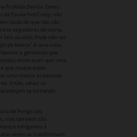
na Proibida (No-Go Zone):
s da Escala Hot/Crazy, não
les razão de que não são
a os seguidores da teoria,
 fato da vida). Pode não ser
gio de beleza” é uma coisa
favores e gentilezas que
 estudos mostraram que uma
e é que muitas estão
dar uma chance às pessoas
nte. Então, talvez os
ca) estejam se tornando
Zona de Perigo são
ras, mas também são
iosos e intrigantes à
uitas vezes se transformam