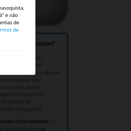
masoquista,
á" e não
antias de
rmos de
e fazer este teste?
uito.
Este Teste do
o da Personalidade
sta é entregue a você sem
permitirá que você
 suas pontuações
nadas a 8 elementos
s do padrão de
lidade masoquista.
ntado clinicamente.
O
k fornecido por esse