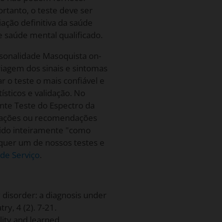
ortanto, o teste deve ser
ação definitiva da saúde
e saúde mental qualificado.
sonalidade Masoquista on-
riagem dos sinais e sintomas
 o teste o mais confiável e
ísticos e validação. No
ente Teste do Espectro da
liações ou recomendações
ecido inteiramente "como
lquer um de nossos testes e
de Serviço
.
y disorder: a diagnosis under
ry, 4 (2). 7-21.
lity and learned