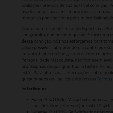
avaliações precisas de sua possível condição. P
usado apenas para fins educacionais. Uma avali
mental só pode ser feita por um profissional d
Como editores deste Teste do Espectro da Per
line gratuito, que permite que você faça uma t
dessa condição, nós nos esforçamos para tornar
válido possível, submetendo-o a controles estat
entanto, testes on-line gratuitos, como o pres
Personalidade Masoquista, não fornecem ava
profissionais de qualquer tipo; o teste é forn
está". Para obter mais informações sobre qua
questionários on-line, consulte nossos
Termos 
Referências
Fuller, A.K. (1986). Masochistic personalit
consideration. Jefferson Journal of Psychiat
Kabatay, R. (1999). Self-defeating persona