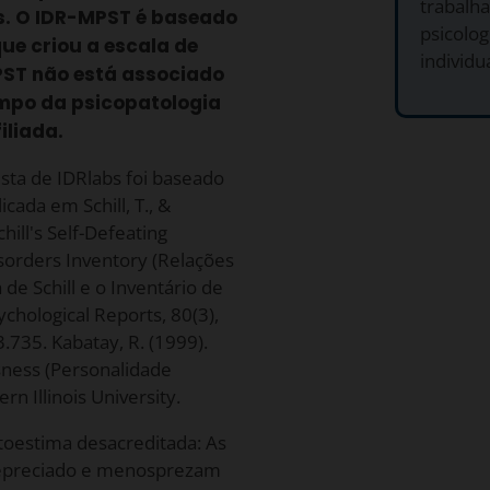
trabalh
bs. O IDR-MPST é baseado
psicolog
que criou a escala de
individua
PST não está associado
mpo da psicopatologia
iliada.
sta de IDRlabs foi baseado
cada em Schill, T., &
hill's Self-Defeating
isorders Inventory (Relações
de Schill e o Inventário de
chological Reports, 80(3),
.735. Kabatay, R. (1999).
sness (Personalidade
n Illinois University.
toestima desacreditada: As
depreciado e menosprezam