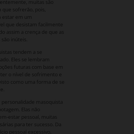
uentemente, muitas são
 que sofrerão, pois,
m estar em um
el que desistam facilmente
o assim a crença de que as
 são inúteis.
istas tendem a se
sado. Eles se lembram
epções futuras com base em
ter o nível de sofrimento e
 visto como uma forma de se
e.
e personalidade masoquista
otagem. Elas não
bem-estar pessoal, muitas
árias para ter sucesso. Da
cio pessoal excessivo,