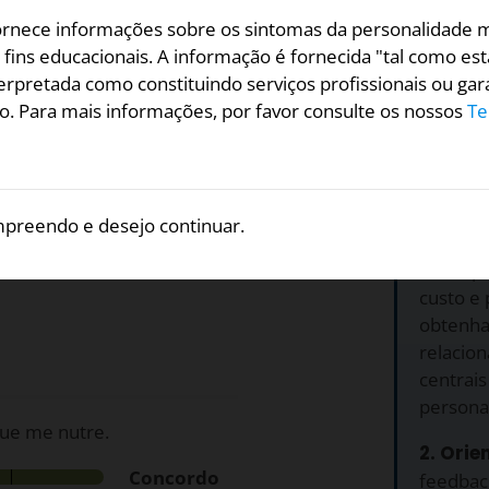
ecido como um
transtorno de
fornece informações sobre os sintomas da personalidade 
soquista ainda são
fins educacionais. A informação é fornecida "tal como est
o temas em psicoterapia.
erpretada como constituindo serviços profissionais ou gar
po. Para mais informações, por favor consulte os nossos
Te
forços anteriores para
quista para oferecer a você
Por qu
ncias da personalidade
1. Grat
preendo e desejo continuar.
alidade masoquista? Para
Espectr
nível de concordância
Masoqui
custo e 
obtenha
relacio
centrai
persona
ue me nutre.
2. Orie
Concordo
feedbac