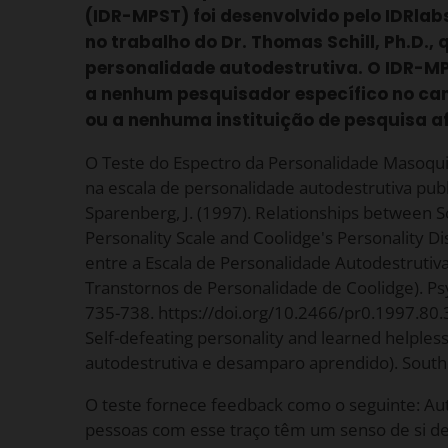
(IDR-MPST) foi desenvolvido pelo IDRla
no trabalho do Dr. Thomas Schill, Ph.D., 
personalidade autodestrutiva. O IDR-M
a nenhum pesquisador específico no ca
ou a nenhuma instituição de pesquisa af
O Teste do Espectro da Personalidade Masoqui
na escala de personalidade autodestrutiva publi
Sparenberg, J. (1997). Relationships between Sc
Personality Scale and Coolidge's Personality D
entre a Escala de Personalidade Autodestrutiva 
Transtornos de Personalidade de Coolidge). Psy
735-738. https://doi.org/10.2466/pr0.1997.80.3
Self-defeating personality and learned helples
autodestrutiva e desamparo aprendido). Souther
O teste fornece feedback como o seguinte: Au
pessoas com esse traço têm um senso de si 