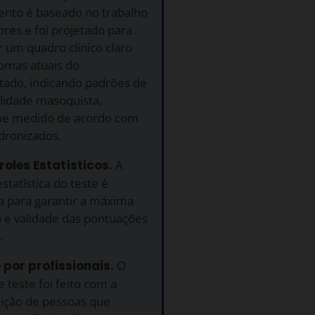
ento é baseado no trabalho
res e foi projetado para
 um quadro clínico claro
tomas atuais do
tado, indicando padrões de
lidade masoquista,
e medido de acordo com
dronizados.
roles Estatísticos.
A
estatística do teste é
a para garantir a máxima
o e validade das pontuações
.
o por profissionais.
O
 teste foi feito com a
uição de pessoas que