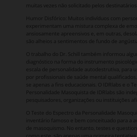
muitas vezes não solicitado pelos destinatários 
Humor Disfórico: Muitos indivíduos com perso
experimentam uma mistura complexa de emoç
ansiosamente apreensivos e, em outras, desol
são alheios a sentimentos de fundo de angústi
O trabalho do Dr. Schill também informou algun
diagnóstico na forma do instrumento psicológi
escala de personalidade autodestrutiva, para u
por profissionais de saúde mental qualificados
se apenas a fins educacionais. O IDRlabs e o T
Personalidade Masoquista de IDRlabs são ind
pesquisadores, organizações ou instituições a
O Teste do Espectro da Personalidade Masoqu
inventário famoso e bem conceituado para a ava
de masoquismo. No entanto, testes e questionár
como este, são apenas uma primeira tentativ