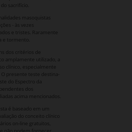
do sacrifício.
nalidades masoquistas
ões - às vezes
ados e tristes. Raramente
a e tormento.
s dos critérios de
co amplamente utilizado, a
so clínico, especialmente
. O presente teste destina-
este do Espectro da
ependentes dos
filiadas acima mencionados.
ista é baseado em um
liação do conceito clínico
ios on-line gratuitos,
a e não podem fornecer