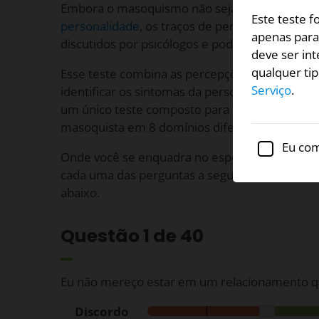
Embora o masoquismo não seja mais reconh
Este teste 
personalidade
, os traços de personalidade ma
apenas para 
discutidos por psicólogos e podem surgir com
deve ser int
qualquer ti
Esse teste combina as percepções de vários es
Serviço
.
identificar os sintomas da personalidade maso
um único teste composto para medir as ocorrê
masoquista em 8 domínios diferentes.
Eu com
Onde você se enquadra no espectro da person
cada uma das perguntas a seguir, indique seu 
abaixo.
Questão
1
de 40
Eu não mereço estar em um relacionamento q
Discordo