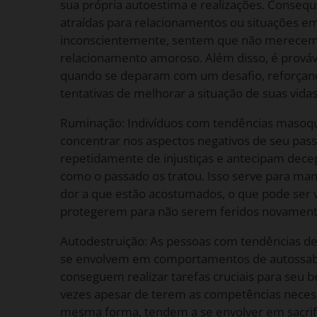
sua própria autoestima e realizações. Conseq
atraídas para relacionamentos ou situações em
inconscientemente, sentem que não merece
relacionamento amoroso. Além disso, é prováv
quando se deparam com um desafio, reforçand
tentativas de melhorar a situação de suas vidas
Ruminação: Indivíduos com tendências masoqu
concentrar nos aspectos negativos de seu pas
repetidamente de injustiças e antecipam dec
como o passado os tratou. Isso serve para man
dor a que estão acostumados, o que pode ser
protegerem para não serem feridos novament
Autodestruição: As pessoas com tendências d
se envolvem em comportamentos de autossab
conseguem realizar tarefas cruciais para seu 
vezes apesar de terem as competências necess
mesma forma, tendem a se envolver em sacrifí