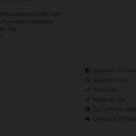
ships between Schill’s Self-
s Personality Disorders
735–738.
5
Siga-nos no Fac
Siga-nos no X
Revisores
Mapa do site
ToS e Privacidad
Contactar IDRlab