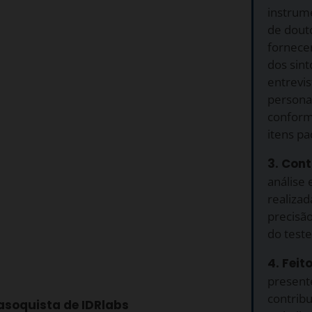
instrum
de douto
fornecer
dos sin
entrevis
persona
conform
itens pa
3. Cont
análise 
realizad
precisã
do teste
4. Feit
presente
contrib
asoquista de IDRlabs