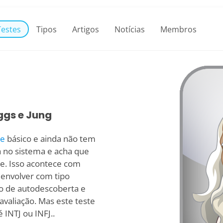
Testes
Tipos
Artigos
Notícias
Membros
ggs e Jung
de
básico e ainda não tem
a no sistema e acha que
pe. Isso acontece com
envolver com tipo
so de autodescoberta e
avaliação. Mas este teste
INTJ ou INFJ..