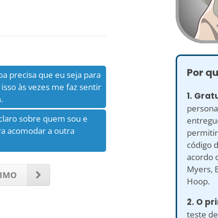
Por qu
oa precisa que eu seja para
isso às vezes me faz sentir
1. Grat
.
personal
 claro sobre quem sou e
entregu
ra acomodar a outra
permitir
código d
acordo c
Myers, B
IMO
Hoop.
2. O pr
teste de