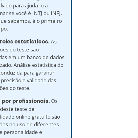
vido para ajudá-lo a
ar se você é INTJ ou INFJ.
que sabemos, é o primeiro
ipo.
roles estatísticos.
As
ões do teste são
adas em um banco de dados
ado. Análise estatística do
conduzida para garantir
precisão e validade das
ões do teste.
o por profissionais.
Os
deste teste de
idade online gratuito são
ados no uso de diferentes
de personalidade e