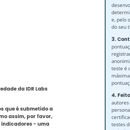
desenvol
determin
e, pelo 
do seu t
3. Cont
pontuaç
registr
anonimiz
teste é 
máxima 
pontuaç
riedade da IDR Labs
4. Feit
autores 
os que é submetido a
personal
mo assim, por favor,
certific
 indicadores - uma
testes 