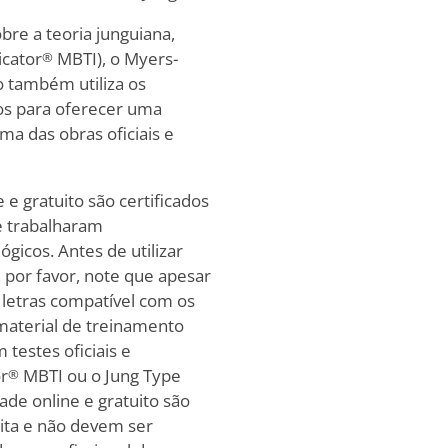
bre a teoria junguiana,
icator
MBTI), o Myers-
®
to também utiliza os
nos para oferecer uma
ima das obras oficiais e
 e gratuito são certificados
e trabalharam
ógicos. Antes de utilizar
, por favor, note que apesar
 letras compatível com os
 material de treinamento
 testes oficiais e
r
MBTI ou o Jung Type
®
ade online e gratuito são
uita e não devem ser