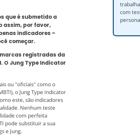
trabalh
com test
os que é submetido a
persona
 assim, por favor,
penas indicadores –
ocê começar.
 marcas registradas da
I. O Jung Type Indicator
is ou "oficiais" como o
BTI), o Jung Type Indicator
como este, são indicadores
nalidade. Nenhum teste
alidade com perfeita
I pode substituir a sua
gs e Jung.