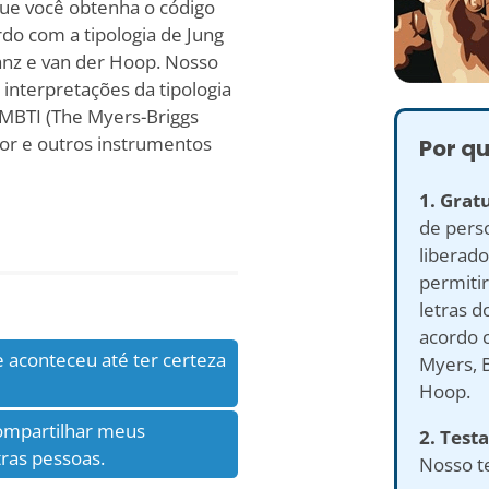
que você obtenha o código
rdo com a tipologia de Jung
anz e van der Hoop. Nosso
 interpretações da tipologia
e MBTI (The Myers-Briggs
tor e outros instrumentos
Por qu
1. Gratu
de perso
liberado
permitir
letras d
acordo c
e aconteceu até ter certeza
Myers, B
Hoop.
compartilhar meus
2. Test
ras pessoas.
Nosso te