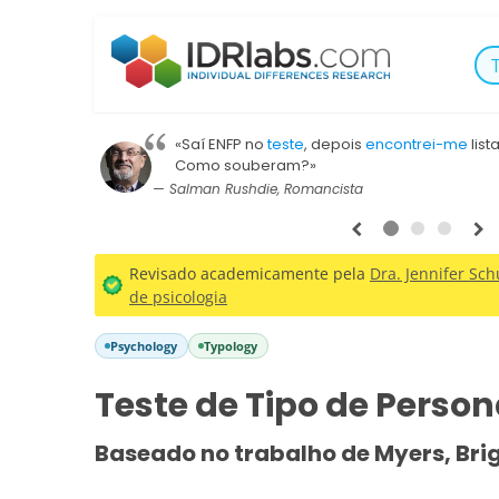
«Saí ENFP no
teste
, depois
encontrei-me
lis
Como souberam?»
— Salman Rushdie, Romancista
1
2
3
Revisado academicamente pela
Dra. Jennifer Schu
de psicologia
Psychology
Typology
Teste de Tipo de Perso
Baseado no trabalho de Myers, Bri