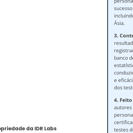
persona
sucesso
incluind
Ásia.
3. Contr
resultad
registr
banco d
estatíst
conduzid
e eficá
dos test
4. Feito
autores 
personal
certific
opriedade da IDR Labs
testes 