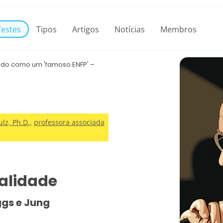
Testes
Tipos
Artigos
Notícias
Membros
tado como um 'famoso ENFP' –
«Seu
trabalho sobre Ju
trabalho interessante no
— Richard Noll, Professor ass
lz, Ph.D.,
professora associada
nalidade
ggs e Jung