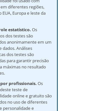
lidade foi usado com
 em diferentes regiões,
o EUA, Europa e leste da
ole estatístico.
Os
os dos testes são
ados anonimamente em um
e dados. Análises
icas dos testes são
as para garantir precisão
cia máximas no resultado
es.
 por profissionais.
Os
deste teste de
idade online e gratuito são
ados no uso de diferentes
de personalidade e