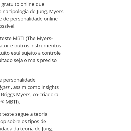
gratuito online que
 na tipologia de Jung, Myers
te de personalidade online
ossível.
o teste MBTI (The Myers-
cator e outros instrumentos
tuito está sujeito a controle
ultado seja o mais preciso
de personalidade
Types
, assim como insights
 Briggs Myers, co-criadora
r
MBTI).
®
 teste segue a teoria
oop sobre os tipos de
dada da teoria de Jung.