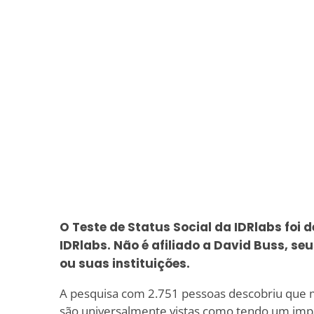
O Teste de Status Social da IDRlabs foi 
IDRlabs. Não é afiliado a David Buss, se
ou suas instituições.
A pesquisa com 2.751 pessoas descobriu que m
são universalmente vistas como tendo um impa