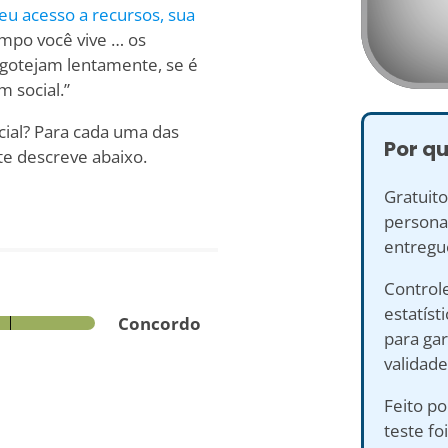
seu
acesso a recursos, sua
empo você vive … os
 gotejam lentamente, se é
 social.”
cial? Para cada uma das
Por qu
te descreve abaixo.
Gratuito
personal
entregu
Controle
estatíst
Concordo
para gar
validade
Feito po
teste fo