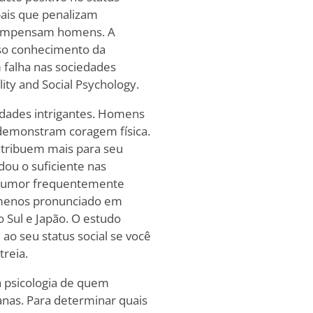
bais que penalizam
ecompensam homens. A
so conhecimento da
 falha nas sociedades
ity and Social Psychology.
idades intrigantes. Homens
 demonstram coragem física.
ntribuem mais para seu
ou o suficiente nas
 humor frequentemente
é menos pronunciado em
 Sul e Japão. O estudo
 ao seu status social se você
treia.
a psicologia de quem
as. Para determinar quais