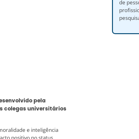
de pess
profiss
pesquisa
desenvolvido pela
us colegas universitários
oralidade e inteligência
cto positivo no status