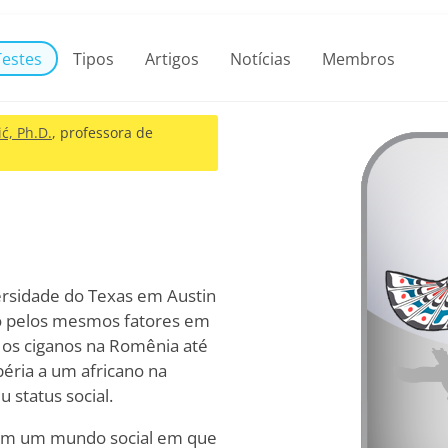
Testes
Tipos
Artigos
Notícias
Membros
ć, Ph.D.
, professora de
ersidade do Texas em Austin
do pelos mesmos fatores em
 os ciganos na Romênia até
béria a um africano na
 status social.
 em um mundo social em que