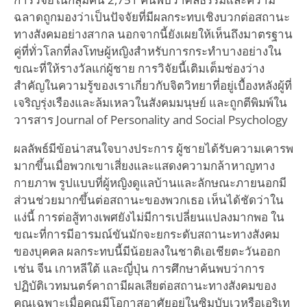
ฉลาดถูกมองว่าเป็นปัจจัยที่มีผลกระทบเชิงบวกต่อสถานะ
ทางสังคมอย่างสากล นอกจากนี้ยังเผยให้เห็นถึงมาตรฐาน
คู่ที่ทั่วโลกที่ลงโทษผู้หญิงสำหรับการกระทำบางอย่างใน
ขณะที่ให้รางวัลแก่ผู้ชาย การวิจัยนี้เติมเต็มช่องว่าง
สำคัญในความรู้ของเราเกี่ยวกับจิตวิทยาที่อยู่เบื้องหลังผู้ที่
เจริญรุ่งเรืองและล้มเหลวในสังคมมนุษย์ และถูกตีพิมพ์ใน
วารสาร Journal of Personality and Social Psychology
ผลลัพธ์มีข้อน่าสนใจบางประการ ผู้ชายได้รับความเคารพ
มากขึ้นเมื่อพวกเขาเสี่ยงและแสดงความกล้าหาญทาง
กายภาพ รูปแบบที่ผู้หญิงดูแลบ้านและลักษณะภายนอกมี
ส่วนช่วยมากขึ้นต่อสถานะของพวกเธอ เห็นได้ชัดว่าใน
แง่นี้ การต่อสู้ทางเพศยังไม่มีการเปลี่ยนแปลงมากพอ ใน
ขณะที่การมีอารมณ์ขันมักจะยกระดับสถานะทางสังคม
ของบุคคล ผลกระทบนี้มีน้อยลงในชาติเอเชียตะวันออก
เช่น จีน เกาหลีใต้ และญี่ปุ่น การศึกษาค้นพบว่าการ
ปฏิบัติเวทมนตร์คาถามีผลเสียต่อสถานะทางสังคมของ
คุณเฉพาะเมื่อคุณมีโอกาสอาศัยอยู่ในซิมบับเวหรือเอริเท