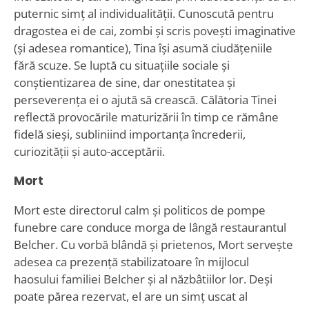
puternic simț al individualității. Cunoscută pentru
dragostea ei de cai, zombi și scris povești imaginative
(și adesea romantice), Tina își asumă ciudățeniile
fără scuze. Se luptă cu situațiile sociale și
conștientizarea de sine, dar onestitatea și
perseverența ei o ajută să crească. Călătoria Tinei
reflectă provocările maturizării în timp ce rămâne
fidelă sieși, subliniind importanța încrederii,
curiozității și auto-acceptării.
Mort
Mort este directorul calm și politicos de pompe
funebre care conduce morga de lângă restaurantul
Belcher. Cu vorbă blândă și prietenos, Mort servește
adesea ca prezență stabilizatoare în mijlocul
haosului familiei Belcher și al năzbâtiilor lor. Deși
poate părea rezervat, el are un simț uscat al