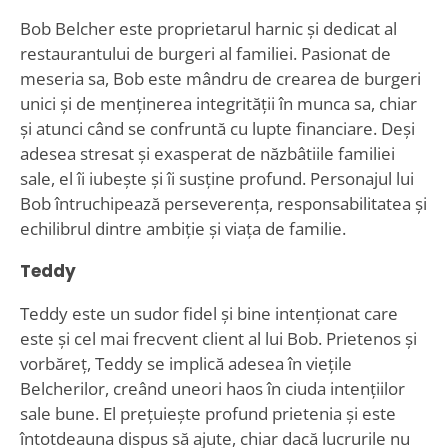
Bob Belcher este proprietarul harnic și dedicat al
restaurantului de burgeri al familiei. Pasionat de
meseria sa, Bob este mândru de crearea de burgeri
unici și de menținerea integrității în munca sa, chiar
și atunci când se confruntă cu lupte financiare. Deși
adesea stresat și exasperat de năzbâtiile familiei
sale, el îi iubește și îi susține profund. Personajul lui
Bob întruchipează perseverența, responsabilitatea și
echilibrul dintre ambiție și viața de familie.
Teddy
Teddy este un sudor fidel și bine intenționat care
este și cel mai frecvent client al lui Bob. Prietenos și
vorbăreț, Teddy se implică adesea în viețile
Belcherilor, creând uneori haos în ciuda intențiilor
sale bune. El prețuiește profund prietenia și este
întotdeauna dispus să ajute, chiar dacă lucrurile nu