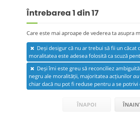
Întrebarea
1
din 17
Care este mai aproape de vederea ta asupra mo
Deși desigur că nu ar trebui să fii un căcat 
moralitatea este adesea folosită ca scuză pentru
Deși îmi este greu să reconciliez ambiguități
negru ale moralității, majoritatea acțiunilor
au
chiar dacă nu pot fi reduse pentru a se potriv
ÎNAPOI
ÎNAIN