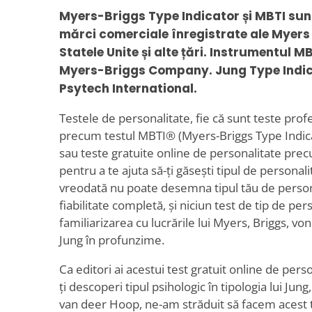
Myers-Briggs Type Indicator și MBTI su
mărci comerciale înregistrate ale Myers
Statele Unite și alte țări. Instrumentul M
Myers-Briggs Company. Jung Type Indic
Psytech International.
Testele de personalitate, fie că sunt teste profe
precum testul MBTI® (Myers-Briggs Type Indica
sau teste gratuite online de personalitate prec
pentru a te ajuta să-ți găsești tipul de personal
vreodată nu poate desemna tipul tău de person
fiabilitate completă, și niciun test de tip de per
familiarizarea cu lucrările lui Myers, Briggs, vo
Jung în profunzime.
Ca editori ai acestui test gratuit online de perso
ți descoperi tipul psihologic în tipologia lui Jun
van deer Hoop, ne-am străduit să facem acest te