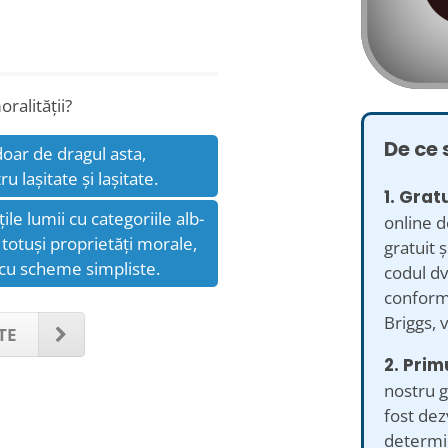
ralității?
De ce 
doar de dragul asta,
 lașitate și lașitate.
1. Gratu
le lumii cu categoriile alb-
online d
totuși proprietăți morale,
gratuit ș
i cu scheme simpliste.
codul dv
conform 
Briggs, 
TE
2. Prim
nostru g
fost dez
determin