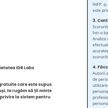
INFP. și
este pri
3. Cont
Scoruril
într-o b
Analiza s
efectuat
acurateț
scorurilo
4. Făcu
rietatea IDR Labs
Autorii 
de perso
 gratuite care este supus
utilizare
uși, te rugăm să ții minte
personal
 privire la sistem pentru
profesio
personali