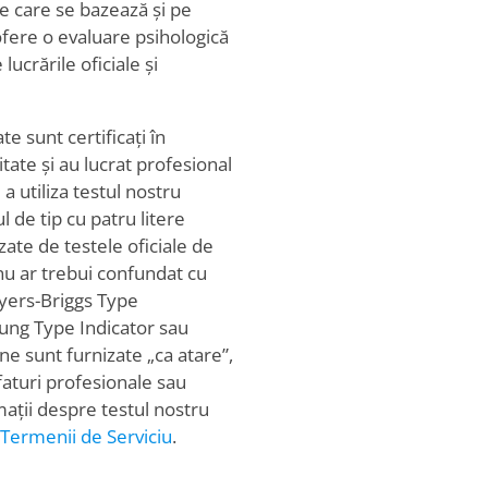
ne care se bazează și pe
 ofere o evaluare psihologică
ucrările oficiale și
te sunt certificați în
tate și au lucrat profesional
 a utiliza testul nostru
l de tip cu patru litere
zate de testele oficiale de
 nu ar trebui confundat cu
yers-Briggs Type
ung Type Indicator sau
ine sunt furnizate „ca atare”,
sfaturi profesionale sau
mații despre testul nostru
Termenii de Serviciu
.