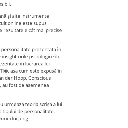
sibil.
iană și alte instrumente
tuit online este supus
ce rezultatele cât mai precise
e personalitate prezentată în
 insight-urile psihologice în
ezentate în lucrarea lui
BTI®, așa cum este expusă în
i van der Hoop, Conscious
, au fost de asemenea
ru urmează teoria scrisă a lui
tipului de personalitate,
riei lui Jung.