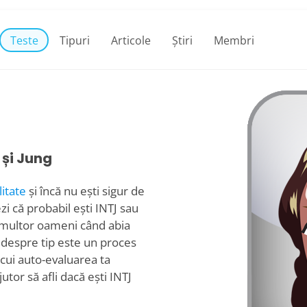
Teste
Tipuri
Articole
Știri
Membri
 și Jung
itate
și încă nu ești sigur de
ezi că probabil ești INTJ sau
lă multor oameni când abia
a despre tip este un proces
ocui auto-evaluarea ta
utor să afli dacă ești INTJ