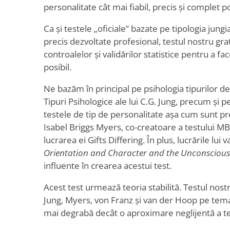
personalitate cât mai fiabil, precis și complet po
Ca și testele „oficiale” bazate pe tipologia jung
precis dezvoltate profesional, testul nostru gra
controalelor și validărilor statistice pentru a fa
posibil.
Ne bazăm în principal pe psihologia tipurilor d
Tipuri Psihologice ale lui C.G. Jung, precum și pe
testele de tip de personalitate așa cum sunt pr
Isabel Briggs Myers, co-creatoare a testului M
lucrarea ei Gifts Differing. În plus, lucrările lu
Orientation and Character and the Unconscious
influente în crearea acestui test.
Acest test urmează teoria stabilită. Testul nost
Jung, Myers, von Franz și van der Hoop pe tema 
mai degrabă decât o aproximare neglijentă a teo