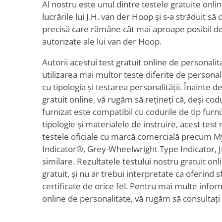
Al nostru este unul dintre testele gratuite onli
lucrările lui J.H. van der Hoop și s-a străduit să
precisă care rămâne cât mai aproape posibil de l
autorizate ale lui van der Hoop.
Autorii acestui test gratuit online de personalita
utilizarea mai multor teste diferite de personali
cu tipologia și testarea personalității. Înainte de
gratuit online, vă rugăm să rețineți că, deși codu
furnizat este compatibil cu codurile de tip furni
tipologie și materialele de instruire, acest test
testele oficiale cu marcă comercială precum M
Indicator®, Grey-Wheelwright Type Indicator, J
similare. Rezultatele testului nostru gratuit onl
gratuit, și nu ar trebui interpretate ca oferind 
certificate de orice fel. Pentru mai multe infor
online de personalitate, vă rugăm să consultați