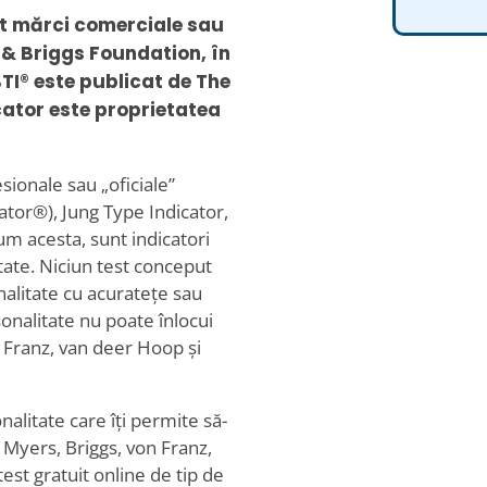
nt mărci comerciale sau
 & Briggs Foundation, în
BTI® este publicat de The
ator este proprietatea
sionale sau „oficiale”
tor®), Jung Type Indicator,
um acesta, sunt indicatori
itate. Niciun test conceput
alitate cu acuratețe sau
sonalitate nu poate înlocui
n Franz, van deer Hoop și
nalitate care îți permite să-
g, Myers, Briggs, von Franz,
st gratuit online de tip de