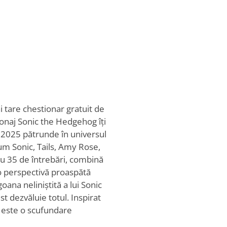
i tare chestionar gratuit de
sonaj Sonic the Hedgehog îți
 2025 pătrunde în universul
cum Sonic, Tails, Amy Rose,
u 35 de întrebări, combină
 o perspectivă proaspătă
oana neliniștită a lui Sonic
t dezvăluie totul. Inspirat
), este o scufundare