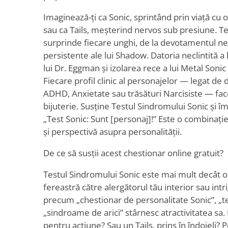
Imaginează-ți ca Sonic, sprintând prin viață cu
sau ca Tails, meșterind nervos sub presiune. T
surprinde fiecare unghi, de la devotamentul nevo
persistente ale lui Shadow. Datoria neclintită a 
lui Dr. Eggman și izolarea rece a lui Metal Soni
Fiecare profil clinic al personajelor — legat de
ADHD, Anxietate sau trăsături Narcisiste — fac
bijuterie. Susține Testul Sindromului Sonic și îm
„Test Sonic: Sunt [personaj]!” Este o combinaț
și perspectivă asupra personalității.
De ce să susții acest chestionar online gratuit?
Testul Sindromului Sonic este mai mult decât 
fereastră către alergătorul tău interior sau intr
precum „chestionar de personalitate Sonic”, „te
„sindroame de arici” stârnesc atractivitatea sa. E
pentru acțiune? Sau un Tails, prins în îndoieli?