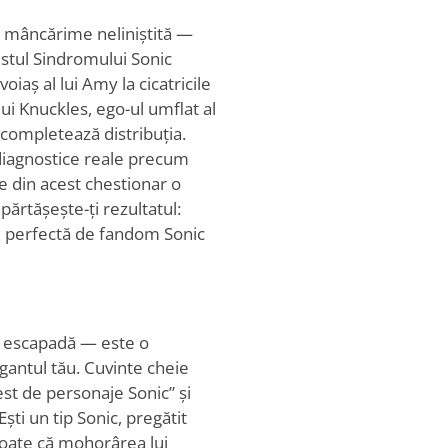
 o mâncărime neliniștită —
estul Sindromului Sonic
iaș al lui Amy la cicatricile
lui Knuckles, ego-ul umflat al
c completează distribuția.
 diagnostice reale precum
e din acest chestionar o
părtășește-ți rezultatul:
ie perfectă de fandom Sonic
o escapadă — este o
igantul tău. Cuvinte cheie
st de personaje Sonic” și
ști un tip Sonic, pregătit
 Poate că mohorârea lui