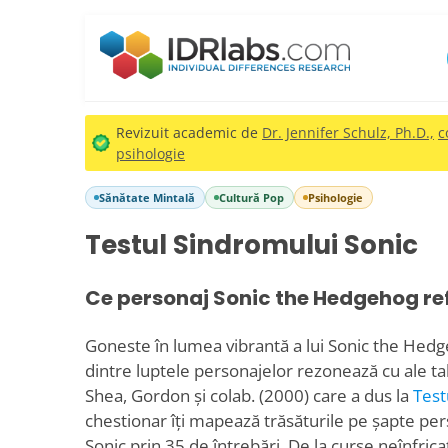
Revizuit academic de
Dr. Jennifer Schulz, Ph.D.,
c
psihologie
Sănătate Mintală
Cultură Pop
Psihologie
Testul Sindromului Sonic
Ce personaj Sonic the Hedgehog ref
Goneste în lumea vibrantă a lui Sonic the Hed
dintre luptele personajelor rezonează cu ale tal
Shea, Gordon și colab. (2000) care a dus la
Test
chestionar îți mapează trăsăturile pe șapte per
Sonic prin 35 de întrebări. De la curse neînfrica