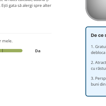
Ești gata să alergi spre alter
De ce 
or mele.
1. Gratu
Da
debloca 
2. Atract
cu răstur
3. Persp
buni din