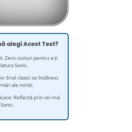
să alegi Acest Test?
it: Zero costuri pentru a-ți
latura Sonic.
iv: Eroii clasici se întâlnesc
nări ale minții.
icace: Reflectă prin cei mai
 Sonic.