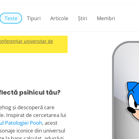
Teste
Tipuri
Articole
Știri
Membri
onferențiar universitar de
lectă psihicul tău?
gehog și descoperă care
e. Inspirat de cercetarea lui
ul Patologiei Pooh
, acest
sonaje iconice din universul
te la haos calculat, adună-ți