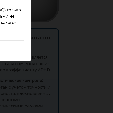
DQ) только
ь» и не
какого-
у использовать этот
латно:
Предоставляется
тно для изучения ваших
 по коэффициенту ADHD.
истические контроли:
тан с учетом точности и
ерности, вдохновленный
вленными
огическими рамками.