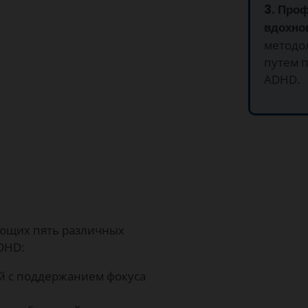
3. Про
вдохно
методо
путем 
ADHD.
ающих пять различных
DHD:
й с поддержанием фокуса