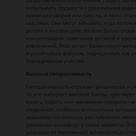
сопротивлении отвлечениям. Люди с боле
испытывать трудности с удержанием задачи
время разговоров или работы, и легко отв
мыслями. Они могут забывать, куда полож
детали в инструкциях. Низкие баллы отра
концентрацию, замечание деталей и удер
отвлечений. Этот аспект балансирует ме
и устойчивым фокусом, подчеркивая, как 
повседневное участие.
Высокая гиперактивность
Гиперактивность отражает физическое и у
Те, кто набирает высокие баллы, чувствую
ерзать, ходить или чрезмерно говорить—
неудобной, особенно в спокойных ситуаци
указывают на легкость расслабления, мин
движении и комфорт в тихие моменты. Это
диапазон от постоянной активности до сп