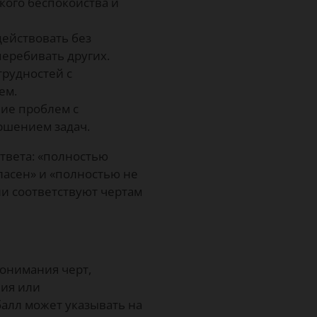
кого беспокойства и
ействовать без
еребивать других.
трудностей с
ем.
ие проблем с
ршением задач.
твета: «полностью
огласен» и «полностью не
ни соответствуют чертам
понимания черт,
ния или
балл может указывать на