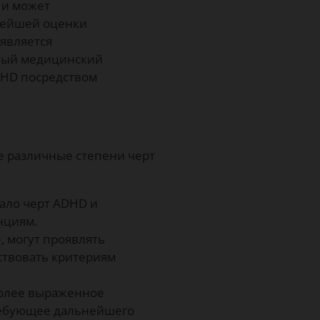
 и может
нейшей оценки
 является
ный медицинский
DHD посредством
е различные степени черт
ало черт ADHD и
нциям.
, могут проявлять
тствовать критериям
более выраженное
ребующее дальнейшего