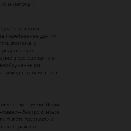
ие и комфорт.
редварительного
ть перебивание других,
нием, движимые
предполагают
ение в разговорах или
у необдуманными
как импульсы влияют на
вление эмоциями. Люди с
енсивно—быстро злиться
пытывать трудности с
баллы отражают