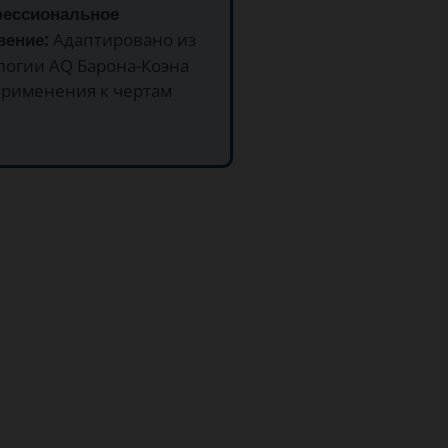
фессиональное
вение:
Адаптировано из
логии AQ Барона-Коэна
применения к чертам