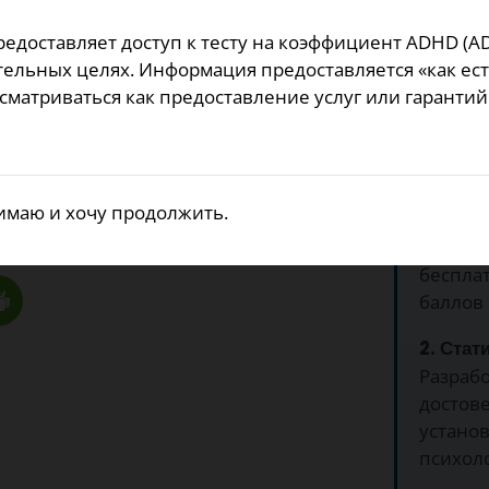
с средним или выше
предоставляет доступ к тесту на коэффициент ADHD (A
ак скрининговый
тельных целях. Информация предоставляется «как ест
исследовательского
сматриваться как предоставление услуг или гарантий 
тический инструмент.
Почем
тест?
имаю и хочу продолжить.
 будучи спрошенным.
1. Бесп
беспла
баллов
2. Стат
Разрабо
достов
устано
психол