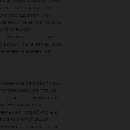
е высокими баллами могут
, часто теряя нить во
лекаются шумами или
или вещи, или пропускать
жают сильную
жание вовлеченности без
жду рассеянным вниманием
отвлечения влияют на
мственное беспокойство.
т потребность двигаться—
и считают неподвижность
ях. Низкие баллы
имальную потребность в
т аспект охватывает
окойной неподвижности,