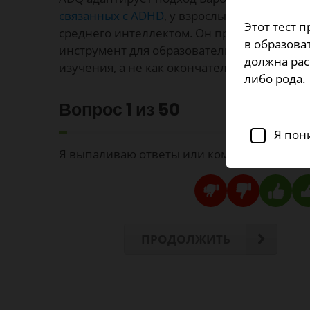
связанных с ADHD
, у взрослых, особенно 
Этот тест 
среднего интеллектом. Он предназначен к
в образова
инструмент для образовательных целей и 
должна рас
изучения, а не как окончательный диагнос
либо рода.
Вопрос
1
из 50
Я пон
Я выпаливаю ответы или комментарии, не
ПРОДОЛЖИТЬ