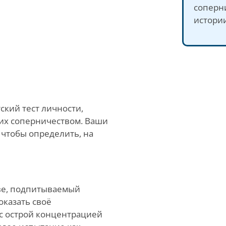
соперн
истории
тский тест личности,
их соперничеством. Ваши
 чтобы определить, на
тве, подпитываемый
казать своё
 с острой концентрацией