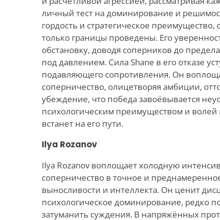
и расчётливой агрессией, рассматривая ка
личный тест на доминирование и решимост
гордость и стратегическое преимущество, о
только границы проведены. Его уверенност
обстановку, доводя соперников до предела,
под давлением. Сила Shane в его отказе ус
подавляющего сопротивления. Он воплощ
соперничество, олицетворяя амбиции, отт
убеждение, что победа завоёвывается неу
психологическим преимуществом и волей 
встанет на его пути.
Ilya Rozanov
Ilya Rozanov воплощает холодную интенси
соперничество в точное и преднамеренно
выносливости и интеллекта. Он ценит дис
психологическое доминирование, редко п
затуманить суждения. В напряжённых прот