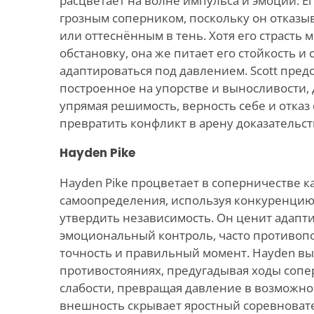
расцветает на волне импульса и эмоций. Е
грозным соперником, поскольку он отказы
или оттеснённым в тень. Хотя его страсть 
обстановку, она же питает его стойкость и
адаптироваться под давлением. Scott пред
построенное на упорстве и выносливости, 
упрямая решимость, верность себе и отказ 
превратить конфликт в арену доказательст
Hayden Pike
Hayden Pike процветает в соперничестве к
самоопределения, используя конкуренцию,
утвердить независимость. Он ценит адапти
эмоциональный контроль, часто противопо
точность и правильный момент. Hayden в
противостояниях, предугадывая ходы сопе
слабости, превращая давление в возможнос
внешность скрывает яростный соревновате