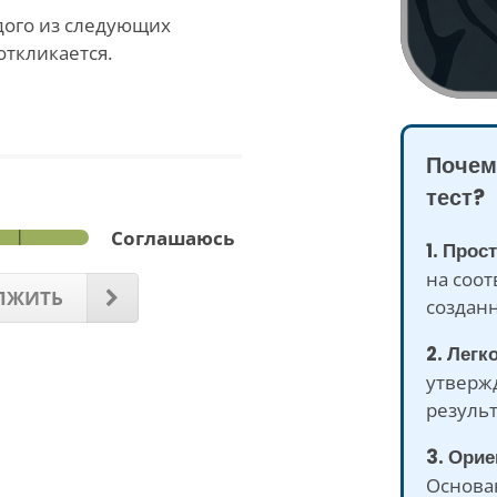
ждого из следующих
откликается.
Почем
тест?
Соглашаюсь
1. Прос
на соот
ЛЖИТЬ
созданн
2. Легк
утверж
результ
3. Орие
Основан