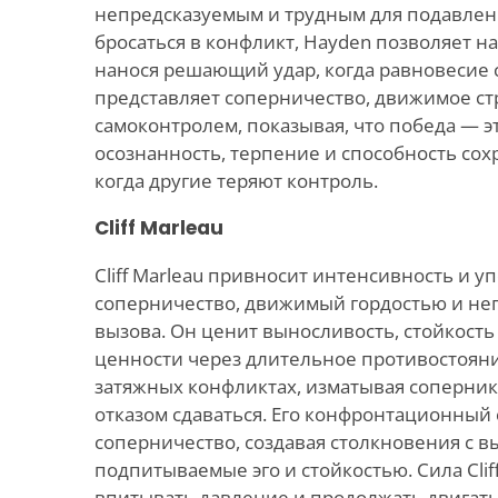
непредсказуемым и трудным для подавлени
бросаться в конфликт, Hayden позволяет н
нанося решающий удар, когда равновесие 
представляет соперничество, движимое ст
самоконтролем, показывая, что победа — эт
осознанность, терпение и способность сох
когда другие теряют контроль.
Cliff Marleau
Cliff Marleau привносит интенсивность и у
соперничество, движимый гордостью и н
вызова. Он ценит выносливость, стойкость
ценности через длительное противостояние.
затяжных конфликтах, изматывая соперни
отказом сдаваться. Его конфронтационный 
соперничество, создавая столкновения с в
подпитываемые эго и стойкостью. Сила Clif
впитывать давление и продолжать двигать