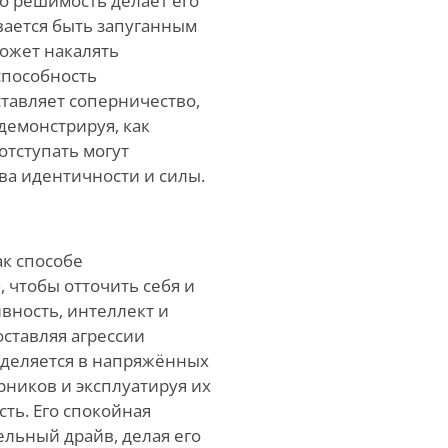
го решимость делает его
вается быть запуганным
может накалять
 способность
ставляет соперничество,
демонстрируя, как
отступать могут
ва идентичности и силы.
ак способе
 чтобы отточить себя и
вность, интеллект и
ставляя агрессии
ыделяется в напряжённых
рников и эксплуатируя их
ть. Его спокойная
льный драйв, делая его