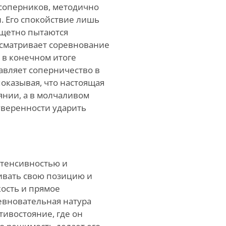
 соперников, методично
. Его спокойствие лишь
тщетно пытаются
ассматривает соревнование
а в конечном итоге
авляет соперничество в
показывая, что настоящая
янии, а в молчаливом
уверенности ударить
интенсивностью и
ивать свою позицию и
кость и прямое
евновательная натура
тивостояние, где он