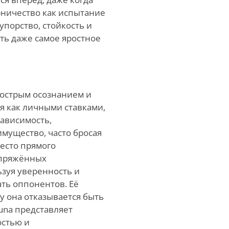
рничество как испытание
упорство, стойкость и
ть даже самое яростное
с острым осознанием и
 как личными ставками,
зависимость,
мущество, часто бросая
место прямого
апряжённых
ьзуя уверенность и
ть оппонентов. Её
у она отказывается быть
una представляет
остью и