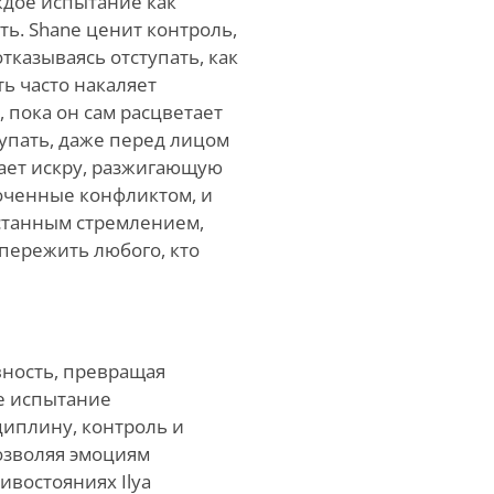
ждое испытание как
ь. Shane ценит контроль,
тказываясь отступать, как
ь часто накаляет
 пока он сам расцветает
тупать, даже перед лицом
ает искру, разжигающую
оченные конфликтом, и
станным стремлением,
пережить любого, кто
вность, превращая
е испытание
циплину, контроль и
озволяя эмоциям
ивостояниях Ilya