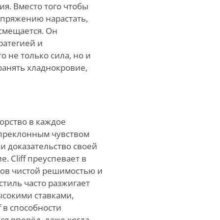
я. Вместо того чтобы
апряжению нарастать,
смещается. Он
ратегией и
о не только сила, но и
ранять хладнокровие,
порство в каждое
епреклонным чувством
 и доказательство своей
 Cliff преуспевает в
ков чистой решимостью и
стиль часто разжигает
ысокими ставками,
f в способности
ся вперёд, даже когда