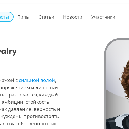
есты
Типы
Статьи
Новости
Участники
valry
онажей с
сильной волей
,
напряжением и личными
тво разгорается, каждый
 амбиции, стойкость,
 как давление, верность и
вынуждены противостоять
вству собственного «я».