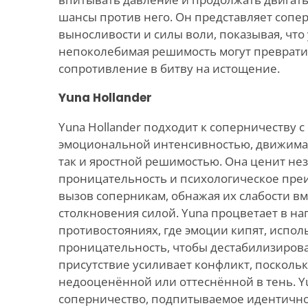
шансы против него. Он представляет сопе
выносливости и силы воли, показывая, что 
непоколебимая решимость могут преврати
сопротивление в битву на истощение.
Yuna Hollander
Yuna Hollander подходит к соперничеству 
эмоциональной интенсивностью, движимая
так и яростной решимостью. Она ценит не
проницательность и психологическое преи
вызов соперникам, обнажая их слабости в
столкновения силой. Yuna процветает в н
противостояниях, где эмоции кипят, испол
проницательность, чтобы дестабилизирова
присутствие усиливает конфликт, поскольк
недооценённой или оттеснённой в тень. Y
соперничество, подпитываемое идентичн