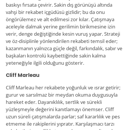
baskıyı fırsata çevirir. Sakin dış görünüşü altında
vahşi bir rekabet içgüdüsü gizlidir; bu da onu
öngörülemez ve alt edilmesi zor kılar. Çatışmaya
aceleyle dalmak yerine gerilimin birikmesine izin
verir, denge değiştiğinde kesin vuruş yapar. Strateji
ve öz-disiplinle yönlendirilen rekabeti temsil eder;
kazanmanın yalnızca güçle değil, farkındalık, sabır ve
başkaları kontrolü kaybettiğinde sakin kalma
yeteneğiyle ilgili olduğunu gösterir.
Cliff Marleau
Cliff Marleau her rekabete yoğunluk ve ısrar getirir;
gurur ve sarsılmaz bir meydan okuma duygusuyla
hareket eder. Dayanıklılık, sertlik ve sürekli
yüzleşmeyle değerini kanıtlamayı önemser. Cliff
uzun süreli çatışmalarda parlar; saf kararlılık ve pes
etmeme ile rakiplerini yıpratır. Karşılaşmacı tarzı