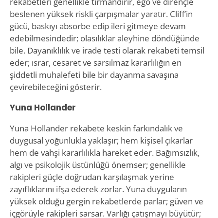
rekabetleri genellikle tırmandırır, ego ve dirençle
beslenen yüksek riskli çarpışmalar yaratır. Cliff’in
gücü, baskıyı absorbe edip ileri gitmeye devam
edebilmesindedir; olasılıklar aleyhine döndüğünde
bile. Dayanıklılık ve irade testi olarak rekabeti temsil
eder; ısrar, cesaret ve sarsılmaz kararlılığın en
şiddetli muhalefeti bile bir dayanma savaşına
çevirebileceğini gösterir.
Yuna Hollander
Yuna Hollander rekabete keskin farkındalık ve
duygusal yoğunlukla yaklaşır; hem kişisel çıkarlar
hem de vahşi kararlılıkla hareket eder. Bağımsızlık,
algı ve psikolojik üstünlüğü önemser; genellikle
rakipleri güçle doğrudan karşılaşmak yerine
zayıflıklarını ifşa ederek zorlar. Yuna duyguların
yüksek olduğu gergin rekabetlerde parlar; güven ve
içgörüyle rakipleri sarsar. Varlığı çatışmayı büyütür;