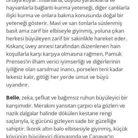
hayvanlarla bağlantı kurma yeteneği, diğer canlılarla
ilişki kurma ve onlara bakma konusunda doğal bir
yeteneği gösterir. Mavi ve sarı tonlarla süslenmiş
basit ama zarif bir elbiseyle giyinmiş, yoluna çıkan
herkesi büyüleyen zarif bir sakinlikle hareket eder.
Kıskanç üvey annesi tarafından düzenlenen hain
koşullarla karşı karşıya olmasına rağmen, Pamuk
Prenses’in ilham verici iyimserliği ve diğerlerinin
iyiliğine olan sarsılmaz inancı, porselen teni kadar
lekesiz kalır, gittiği her yerde umut ve büyü
uyandırır.
Belle
, zeka, şefkat ve bağımsız ruhun büyüleyici bir
karışımıdır. Merakını yansıtan çarpıcı ela gözleri ve
nazik dalgalar halinde dökülen kestane rengi
saçlarıyla, iç gücünü gizleyen sade bir güzelliğe
sahiptir. İkonik altın balo elbisesiyle giyinmiş, küçük
köyünün büyüleyici dünyasında ve Canavar’ın