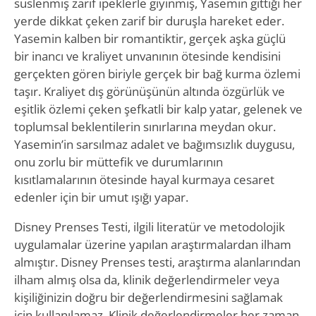
süslenmiş zarif ipeklerle giyinmiş, Yasemin gittiği her
yerde dikkat çeken zarif bir duruşla hareket eder.
Yasemin kalben bir romantiktir, gerçek aşka güçlü
bir inancı ve kraliyet unvanının ötesinde kendisini
gerçekten gören biriyle gerçek bir bağ kurma özlemi
taşır. Kraliyet dış görünüşünün altında özgürlük ve
eşitlik özlemi çeken şefkatli bir kalp yatar, gelenek ve
toplumsal beklentilerin sınırlarına meydan okur.
Yasemin’in sarsılmaz adalet ve bağımsızlık duygusu,
onu zorlu bir müttefik ve durumlarının
kısıtlamalarının ötesinde hayal kurmaya cesaret
edenler için bir umut ışığı yapar.
Disney Prenses Testi, ilgili literatür ve metodolojik
uygulamalar üzerine yapılan araştırmalardan ilham
almıştır. Disney Prenses testi, araştırma alanlarından
ilham almış olsa da, klinik değerlendirmeler veya
kişiliğinizin doğru bir değerlendirmesini sağlamak
için kullanılamaz. Klinik değerlendirmeler her zaman