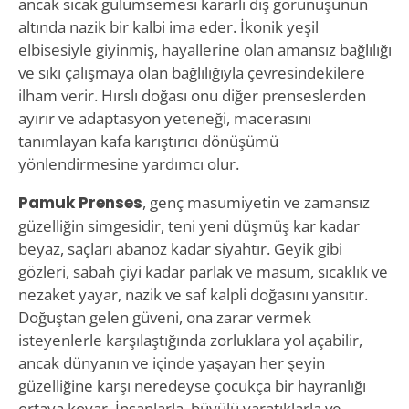
ancak sıcak gülümsemesi kararlı dış görünüşünün
altında nazik bir kalbi ima eder. İkonik yeşil
elbisesiyle giyinmiş, hayallerine olan amansız bağlılığı
ve sıkı çalışmaya olan bağlılığıyla çevresindekilere
ilham verir. Hırslı doğası onu diğer prenseslerden
ayırır ve adaptasyon yeteneği, macerasını
tanımlayan kafa karıştırıcı dönüşümü
yönlendirmesine yardımcı olur.
Pamuk Prenses
, genç masumiyetin ve zamansız
güzelliğin simgesidir, teni yeni düşmüş kar kadar
beyaz, saçları abanoz kadar siyahtır. Geyik gibi
gözleri, sabah çiyi kadar parlak ve masum, sıcaklık ve
nezaket yayar, nazik ve saf kalpli doğasını yansıtır.
Doğuştan gelen güveni, ona zarar vermek
isteyenlerle karşılaştığında zorluklara yol açabilir,
ancak dünyanın ve içinde yaşayan her şeyin
güzelliğine karşı neredeyse çocukça bir hayranlığı
ortaya koyar. İnsanlarla, büyülü yaratıklarla ve