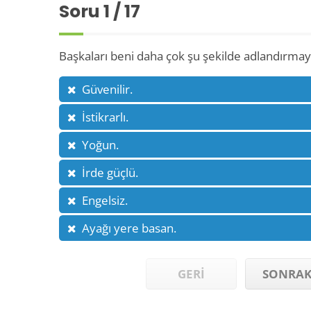
Soru
1
/ 17
Başkaları beni daha çok şu şekilde adlandırmaya
Güvenilir.
İstikrarlı.
Yoğun.
İrde güçlü.
Engelsiz.
Ayağı yere basan.
GERİ
SONRAK