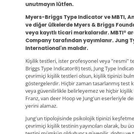
unutmayın lütfen.
Myers-Briggs Type Indicator ve MBTI, Ame
ve diğer ülkelerde Myers & Briggs Founda
veya kayıtlı ticari markalarıdır. MBTI® 
Company tarafından yayımlanır. Jung Ty
International'ın malıdır.
Kişilik testleri, ister profesyonel veya "resmi" 
Briggs Type Indicator®) testi, Jung Type Indicat
çevrimiçi kişilik testleri olsun, kişilik tipinizi 
göstergelerdir. Hiçbir zaman tasarlanmış test ki
veya güvenilirlikle belirleyemez ve hiçbir kişilik 
Franz, van deer Hoop ve Jung'un eserleriyle d
yerini alamaz.
Jung'un tipolojisinde psikolojik tipinizi keşfetm
çevrimiçi kişilik testinin yayıncıları olarak, bu ücr
testini mümkün olduğunca güvenilir, doğru ve 