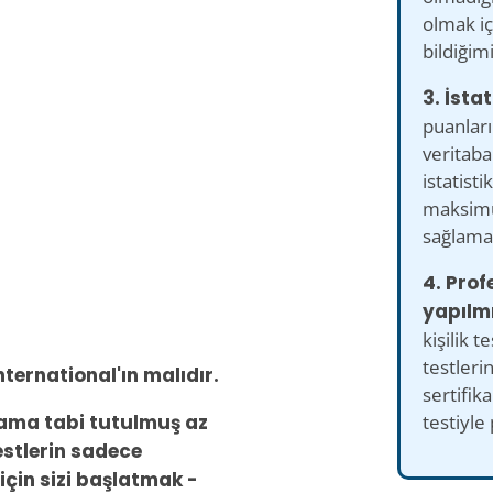
olmak içi
bildiğim
3. İstat
puanları
veritaba
istatisti
maksimu
sağlamak
4. Prof
yapılmı
kişilik te
testleri
nternational'ın malıdır.
sertifika
testiyle
ulama tabi tutulmuş az
testlerin sadece
için sizi başlatmak -