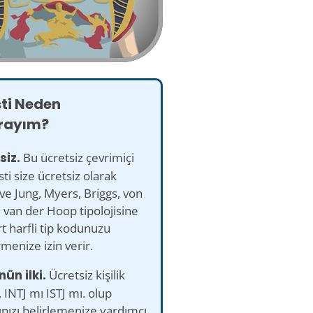
sti Neden
rayım?
siz.
Bu ücretsiz çevrimiçi
esti size ücretsiz olarak
ve Jung, Myers, Briggs, von
 van der Hoop tipolojisine
t harfli tip kodunuzu
rmenize izin verir.
nün ilki.
Ücretsiz kişilik
, INTJ mı ISTJ mı. olup
nızı belirlemenize yardımcı