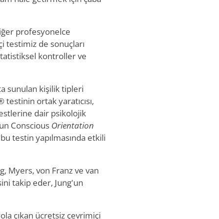
 diğer profesyonelce
içi testimiz de sonuçları
tistiksel kontroller ve
 sunulan kişilik tipleri
testinin ortak yaratıcısı,
testlerine dair psikolojik
p'un Conscious
Orientation
bu testin yapılmasında etkili
ung, Myers, von Franz ve van
sini takip eder, Jung'un
ola çıkan ücretsiz çevrimiçi