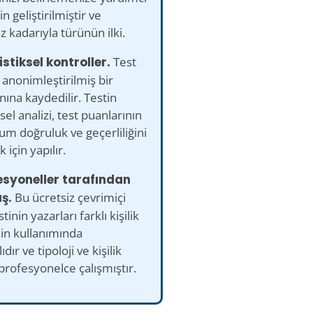
n geliştirilmiştir ve
iz kadarıyla türünün ilki.
istiksel kontroller.
Test
 anonimleştirilmiş bir
nına kaydedilir. Testin
ksel analizi, test puanlarının
m doğruluk ve geçerliliğini
 için yapılır.
esyoneller tarafından
ş.
Bu ücretsiz çevrimiçi
stinin yazarları farklı kişilik
nin kullanımında
lıdır ve tipoloji ve kişilik
 profesyonelce çalışmıştır.