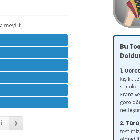
 meyilli:
Bu Te
Doldu
1. Ücret
kişilik t
sunulur 
Franz ve
göre dör
netleşti
2. Türü
İ
testimiz
olmadığı