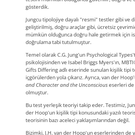
gösterdik.
Jungcu tipolojiye dayalı "resmi" testler gibi ve
geliştirilmiş, doğru araçlar gibi, ücretsiz çevrim
mümkün olduğunca doğru hale getirmek için ista
doğrulama tabi tutulmuştur.
Temel olarak C.G. Jung'un Psychological Types'ta
psikolojisinden ve Isabel Briggs Myers'ın, MBTI® 
Gifts Differing adlı eserinde sunulan kişilik tipi 
içgörülerden yola çıkarız. Ayrıca, van der Hoo
and Character and the Unconscious
eserleri de 
olmuştur.
Bu test yerleşik teoriyi takip eder. Testimiz, J
der Hoop'un kişilik tipi konusundaki yazılı teori
teorisinin bazı aceleci yaklaşımlarından değil.
Bizimki, J.H. van der Hoop'un eserlerinden de y