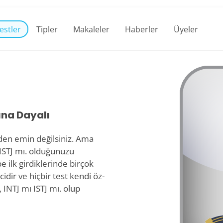
estler
Tipler
Makaleler
Haberler
Üyeler
ına Dayalı
izden emin değilsiniz. Ama
ISTJ mı. olduğunuzu
 ilk girdiklerinde birçok
idir ve hiçbir test kendi öz-
INTJ mı ISTJ mı. olup