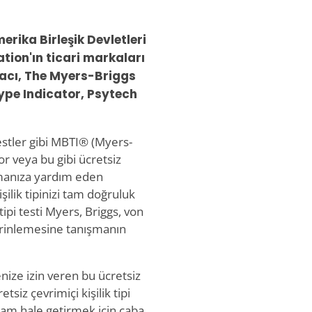
rika Birleşik Devletleri
tion'ın ticari markaları
aracı, The Myers-Briggs
pe Indicator, Psytech
testler gibi MBTI® (Myers-
or veya bu gibi ücretsiz
bulmanıza yardım eden
şilik tipinizi tam doğruluk
tipi testi Myers, Briggs, von
erinlemesine tanışmanın
enize izin veren bu ücretsiz
etsiz çevrimiçi kişilik tipi
tam hale getirmek için çaba