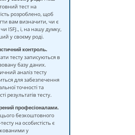
товний тест на
ість розроблено, щоб
ти вам визначити, чи є
чи ISFJ., і, на нашу думку,
ий у своєму роді.
истичний контроль.
ати тесту записуються в
зовану базу даних.
ичний аналіз тесту
иться для забезпечення
льної точності та
сті результатів тесту.
орений професіоналами.
 цього безкоштовного
тесту на особистість є
ікованими у