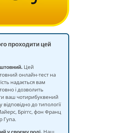
ого проходити цей
оштовний.
Цей
товний онлайн-тест на
ість надається вам
овно і дозволить
ти ваш чотирибуквений
у відповідно до типології
айерс, Бріггс, фон Франц
р Гупа.
ий у своєму роді.
Наш