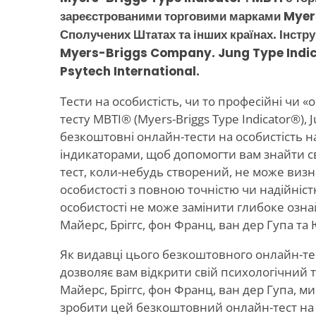
зареєстрованими торговими марками Myer
Сполучених Штатах та інших країнах. Інстр
Myers-Briggs Company. Jung Type Indic
Psytech International.
Тести на особистість, чи то професійні чи «
тесту MBTI® (Myers-Briggs Type Indicator®), J
безкоштовні онлайн-тести на особистість на
індикаторами, щоб допомогти вам знайти св
тест, коли-небудь створений, не може виз
особистості з повною точністю чи надійністю
особистості не може замінити глибоке озн
Майерс, Бріггс, фон Франц, ван дер Гупа та 
Як видавці цього безкоштовного онлайн-тес
дозволяє вам відкрити свій психологічний т
Майерс, Бріггс, фон Франц, ван дер Гупа, м
зробити цей безкоштовний онлайн-тест на 