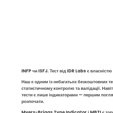
INFP чи ISFJ. Тест від IDR Labs є власністю
Наш є одним із небагатьох безкоштовних те
статистичному контролю та валідації. Навіть
тести є лише індикаторами — першим погл
розпочати.
Myers-Briggs Type Indicator і MBTI є то