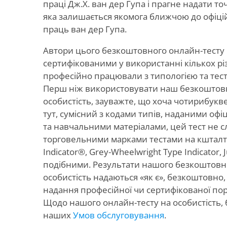
праці Дж.Х. ван дер Гупа і прагне надати то
яка залишається якомога ближчою до офіці
праць ван дер Гупа.
Автори цього безкоштовного онлайн-тесту н
сертифікованими у використанні кількох різн
професійно працювали з типологією та тест
Перш ніж використовувати наш безкоштов
особистість, зауважте, що хоча чотирибукв
тут, сумісний з кодами типів, наданими офі
та навчальними матеріалами, цей тест не с
торговельними марками тестами на кшталт 
Indicator®, Grey-Wheelwright Type Indicator, 
подібними. Результати нашого безкоштовн
особистість надаються «як є», безкоштовно, і
надання професійної чи сертифікованої пор
Щодо нашого онлайн-тесту на особистість, б
наших
Умов обслуговування
.