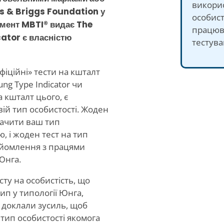
викорис
s & Briggs Foundation у
особист
умент MBTI® видає The
працюва
ator є власністю
тестува
офіційні» тести на кшталт
ung Type Indicator чи
 кшталт цього, є
ій тип особистості. Жоден
начити ваш тип
, і жоден тест на тип
айомлення з працями
Юнга.
ту на особистість, що
ип у типології Юнга,
и доклали зусиль, щоб
тип особистості якомога