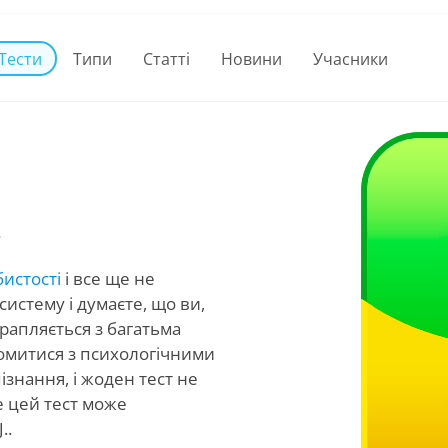
Тести
Типи
Статті
Новини
Учасники
бистості
і все ще не
систему і думаєте, що ви,
трапляється з багатьма
омитися з психологічними
знання, і жоден тест не
е цей тест може
..