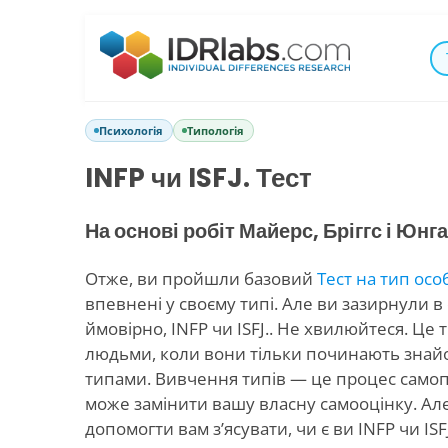
Психологія
Типологія
INFP чи ISFJ. Тест
На основі робіт Майерс, Бріггс і Юнга
Отже, ви пройшли базовий
Тест на тип осо
впевнені у своєму типі. Але ви зазирнули в 
ймовірно, INFP чи ISFJ.. Не хвилюйтеся. Це 
людьми, коли вони тільки починають знай
типами. Вивчення типів — це процес самопі
може замінити вашу власну самооцінку. Ал
допомогти вам з’ясувати, чи є ви INFP чи ISFJ