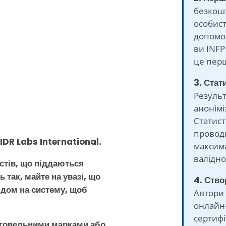
безкош
особист
допомог
ви INFP 
це перш
3. Стат
Результ
анонімі
Статист
провод
 IDR Labs International.
максима
валідно
стів, що піддаються
 так, майте на увазі, що
4. Ств
ядом на систему, щоб
Автори
онлайн-
сертиф
рговельними марками або