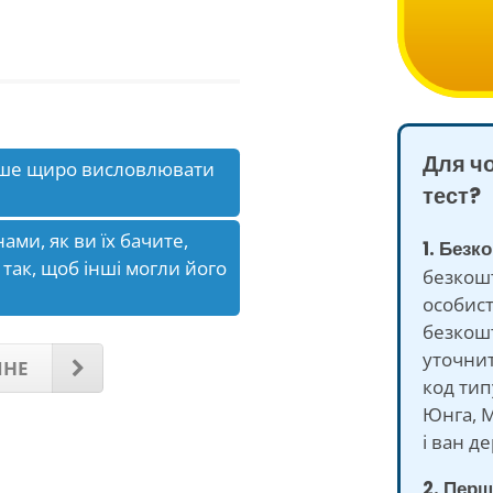
Для ч
іше щиро висловлювати
тест?
ами, як ви їх бачите,
1. Безк
так, щоб інші могли його
безкош
особист
безкошт
уточни
ПНЕ
код тип
Юнга, М
і ван де
2. Перш