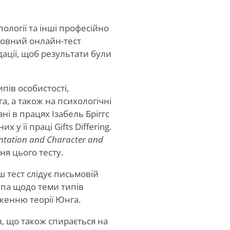
ипології та інші професійно
товний онлайн-тест
дації, щоб результати були
пів особистості,
а, а також на психологічні
ні в працях Ізабель Бріггс
у її праці Gifts Differing.
ntation and Character and
ня цього тесту.
ш тест слідує письмовій
упа щодо теми типів
женню теорії Юнга.
, що також спирається на