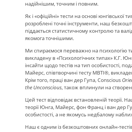
надійнішим, точним і повним.
Як і «офіційні» тести на основі юнгівської т
розроблені точні інструменти, наш безкош
піддається статистичному контролю та валі
якомога точнішими.
Ми спираємося переважно на психологію ти
викладену в «Психологічних типах» К.Г. Юнг
інсайти щодо тестів на тип особистості, пода
Майерс, співтворчині тесту MBTI®, викладених 
Крім того, праці ван дер Гупа, Conscious
Orie
the Unconscious
, також вплинули на створен
Цей тест відповідає встановленій теорії. На
теорії Юнга, Майерс, фон Франц і ван дер Г
особистості, а не якомусь недбалому набли
Наш є одним із безкоштовних онлайн-тестів