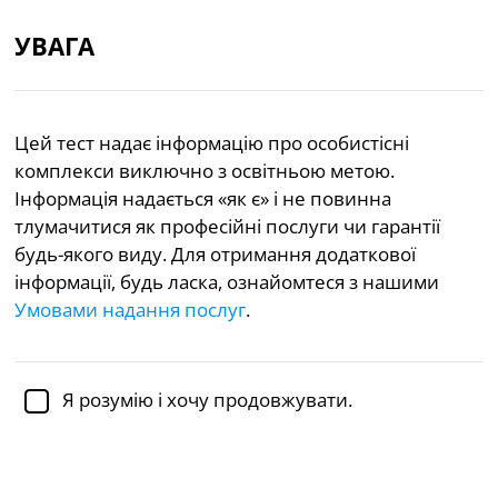
УВАГА
UA
Цей тест надає інформацію про особистісні
комплекси виключно з освітньою метою.
Академічно перевірено
доктором Дженніфер Шульц,
Ph.D.,
доценткою психології
Інформація надається «як є» і не повинна
тлумачитися як професійні послуги чи гарантії
Психічне здоров’я
Психологія
будь-якого виду. Для отримання додаткової
інформації, будь ласка, ознайомтеся з нашими
Тест на особистісні комплекси
Умовами надання послуг
.
Особистісні комплекси або стилі представляють
загальні мисленнєві комплекси або шаблони, які
Я розумію і хочу продовжувати.
пронизують нашу особистість, впливаючи на те,
як ми реагуємо на задоволення і біль, як ми
розглядаємо себе та інших, і як ми справляємося
зі стресом та організуємо наші думки.