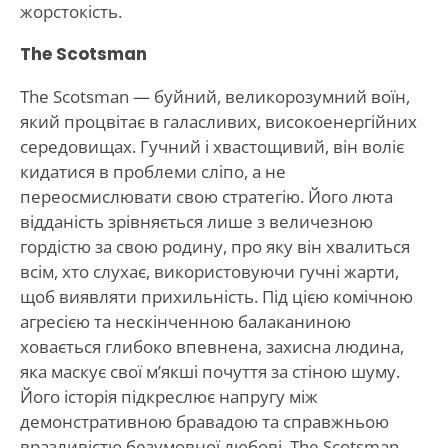
жорстокість.
The Scotsman
The Scotsman — буйний, великорозумний воїн,
який процвітає в галасливих, високоенергійних
середовищах. Гучний і хвастощивий, він воліє
кидатися в проблеми сліпо, а не
переосмислювати свою стратегію. Його люта
відданість зрівняється лише з величезною
гордістю за свою родину, про яку він хвалиться
всім, хто слухає, використовуючи гучні жарти,
щоб виявляти прихильність. Під цією комічною
агресією та нескінченною балаканиною
ховається глибоко впевнена, захисна людина,
яка маскує свої м’якші почуття за стіною шуму.
Його історія підкреслює напругу між
демонстративною бравадою та справжньою
вразливістю безумовної любові. The Scotsman