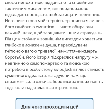
своєю непохитною відданістю та спокійним
тактичним мисленням, він неодноразово
відкладає своє щастя, щоб захищати невинних.
Його виняткова майстерність зрівняється лише з
його глибокою емпатією — часто обираючи
важчий шлях, щоб заощадити іншим страждань.
Під цим стоїчним зовнішнім виглядом ховається
глибоко виснажена душа, переслідувана
гнітючою вагою тривалої, на-життя-чи-смерть
боротьби. Його історія підкреслює напругу між
невпинною самопожертвою та людською
потребою в особистому мирі. Jack втілює стійкість
сумлінного ідеаліста, нагадуючи нам, що
справжня сила означає боротися за інших навіть
тоді, коли надія здається втраченою.
Для чого проходити цей