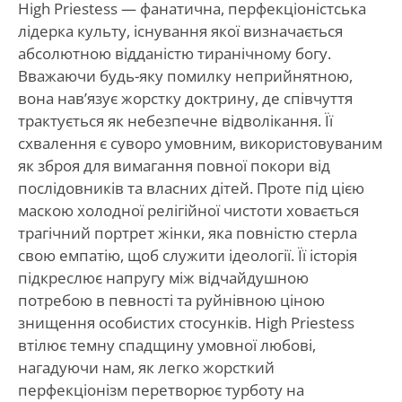
High Priestess — фанатична, перфекціоністська
лідерка культу, існування якої визначається
абсолютною відданістю тиранічному богу.
Вважаючи будь-яку помилку неприйнятною,
вона нав’язує жорстку доктрину, де співчуття
трактується як небезпечне відволікання. Її
схвалення є суворо умовним, використовуваним
як зброя для вимагання повної покори від
послідовників та власних дітей. Проте під цією
маскою холодної релігійної чистоти ховається
трагічний портрет жінки, яка повністю стерла
свою емпатію, щоб служити ідеології. Її історія
підкреслює напругу між відчайдушною
потребою в певності та руйнівною ціною
знищення особистих стосунків. High Priestess
втілює темну спадщину умовної любові,
нагадуючи нам, як легко жорсткий
перфекціонізм перетворює турботу на