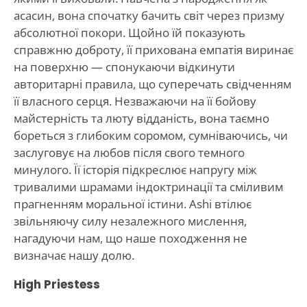
асасин, вона спочатку бачить світ через призму
абсолютної покори. Щойно їй показують
справжню доброту, її прихована емпатія виринає
на поверхню — спонукаючи відкинути
авторитарні правила, що суперечать свідченням
її власного серця. Незважаючи на її бойову
майстерність та люту відданість, вона таємно
бореться з глибоким соромом, сумніваючись, чи
заслуговує на любов після свого темного
минулого. Її історія підкреслює напругу між
тривалими шрамами індоктринації та сміливим
прагненням моральної істини. Ashi втілює
звільняючу силу незалежного мислення,
нагадуючи нам, що наше походження не
визначає нашу долю.
High Priestess