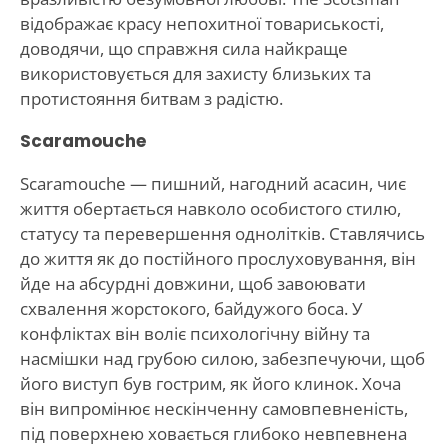
відображає красу непохитної товариськості,
доводячи, що справжня сила найкраще
використовується для захисту близьких та
протистояння битвам з радістю.
Scaramouche
Scaramouche — пишний, нагодний асасин, чиє
життя обертається навколо особистого стилю,
статусу та перевершення однолітків. Ставлячись
до життя як до постійного прослуховування, він
йде на абсурдні довжини, щоб завоювати
схвалення жорстокого, байдужого боса. У
конфліктах він воліє психологічну війну та
насмішки над грубою силою, забезпечуючи, щоб
його виступ був гострим, як його клинок. Хоча
він випромінює нескінченну самовпевненість,
під поверхнею ховається глибоко невпевнена