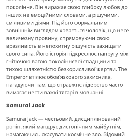
покоління. Він виражає свою глибоку любов до
інших не емоційними словами, а рішучими,
сміливими діями. Під його формальним
зовнішнім виглядом ховається чоловік, що несе
величезну провину, спрямовуючи свою
вразливість в непохитну рішучість захищати
свого сина. Його історія підкреслює напругу між
гнітючою вагою поколіннєвої спадщини та
тихою шляхетністю безкорисливої жертви. The
Emperor втілює обов’язкового захисника,
нагадуючи нам, що справжнє лідерство часто
вимагає нести важкі тягарі в мовчанні.
Samurai Jack
Samurai Jack — честьовий, дисциплінований
рōнін, який мандрує дистопічним майбутнім,
намагаючись скасувати космічне зло. Відомий