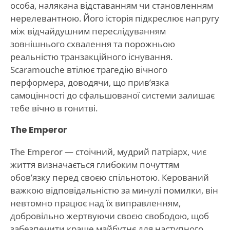
особа, налякана відставанням чи становленням
нерелевантною. Його історія підкреслює напругу
між відчайдушним переслідуванням
зовнішнього схвалення та порожньою
реальністю транзакційного існування.
Scaramouche втілює трагедію вічного
перформера, доводячи, що прив’язка
самоцінності до сфальшованої системи залишає
тебе вічно в гонитві.
The Emperor
The Emperor — стоічний, мудрий патріарх, чиє
життя визначається глибоким почуттям
обов’язку перед своєю спільнотою. Керований
важкою відповідальністю за минулі помилки, він
невтомно працює над їх виправленням,
добровільно жертвуючи своєю свободою, щоб
забезпечити краще майбутнє для наступного