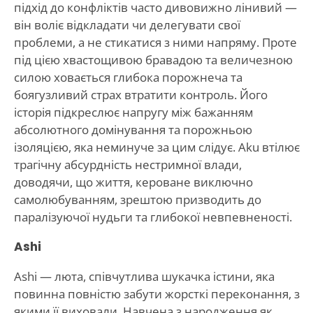
підхід до конфліктів часто дивовижно лінивий —
він воліє відкладати чи делегувати свої
проблеми, а не стикатися з ними напряму. Проте
під цією хвастощивою бравадою та величезною
силою ховається глибока порожнеча та
боягузливий страх втратити контроль. Його
історія підкреслює напругу між бажанням
абсолютного домінування та порожньою
ізоляцією, яка неминуче за цим слідує. Aku втілює
трагічну абсурдність нестримної влади,
доводячи, що життя, кероване виключно
самолюбуванням, зрештою призводить до
паралізуючої нудьги та глибокої невпевненості.
Ashi
Ashi — люта, співчутлива шукачка істини, яка
повинна повністю забути жорсткі переконання, з
якими її виховали. Навчена з народження як