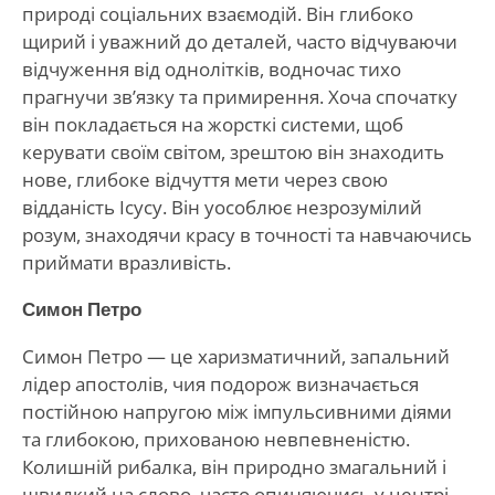
природі соціальних взаємодій. Він глибоко
щирий і уважний до деталей, часто відчуваючи
відчуження від однолітків, водночас тихо
прагнучи зв’язку та примирення. Хоча спочатку
він покладається на жорсткі системи, щоб
керувати своїм світом, зрештою він знаходить
нове, глибоке відчуття мети через свою
відданість Ісусу. Він уособлює незрозумілий
розум, знаходячи красу в точності та навчаючись
приймати вразливість.
Симон Петро
Симон Петро — це харизматичний, запальний
лідер апостолів, чия подорож визначається
постійною напругою між імпульсивними діями
та глибокою, прихованою невпевненістю.
Колишній рибалка, він природно змагальний і
швидкий на слово, часто опиняючись у центрі