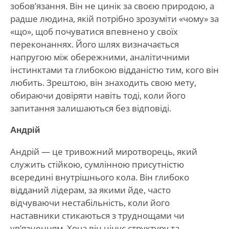
зобов’язання. Він не цинік за своєю природою, а
радше людина, якій потрібно зрозуміти «чому» за
«що», щоб почуватися впевнено у своїх
переконаннях. Його шлях визначається
напругою між обережними, аналітичними
інстинктами та глибокою відданістю тим, кого він
любить. Зрештою, він знаходить свою мету,
обираючи довіряти навіть тоді, коли його
запитання залишаються без відповіді.
Андрій
Андрій — це тривожний миротворець, який
служить стійкою, сумлінною присутністю
всередині внутрішнього кола. Він глибоко
відданий лідерам, за якими йде, часто
відчуваючи нестабільність, коли його
наставники стикаються з труднощами чи
ув’язненням. Хоча він цінує структуру та