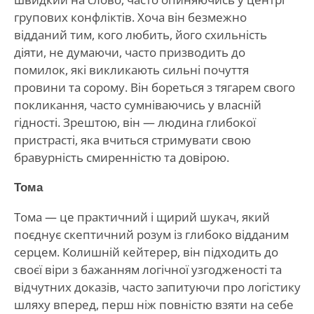
групових конфліктів. Хоча він безмежно
відданий тим, кого любить, його схильність
діяти, не думаючи, часто призводить до
помилок, які викликають сильні почуття
провини та сорому. Він бореться з тягарем свого
покликання, часто сумніваючись у власній
гідності. Зрештою, він — людина глибокої
пристрасті, яка вчиться стримувати свою
бравурність смиренністю та довірою.
Тома
Тома — це практичний і щирий шукач, який
поєднує скептичний розум із глибоко відданим
серцем. Колишній кейтерер, він підходить до
своєї віри з бажанням логічної узгодженості та
відчутних доказів, часто запитуючи про логістику
шляху вперед, перш ніж повністю взяти на себе