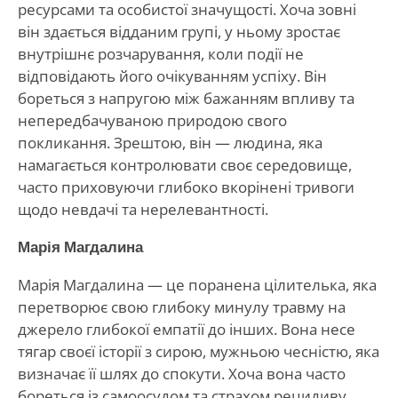
ресурсами та особистої значущості. Хоча зовні
він здається відданим групі, у ньому зростає
внутрішнє розчарування, коли події не
відповідають його очікуванням успіху. Він
бореться з напругою між бажанням впливу та
непередбачуваною природою свого
покликання. Зрештою, він — людина, яка
намагається контролювати своє середовище,
часто приховуючи глибоко вкорінені тривоги
щодо невдачі та нерелевантності.
Марія Магдалина
Марія Магдалина — це поранена цілителька, яка
перетворює свою глибоку минулу травму на
джерело глибокої емпатії до інших. Вона несе
тягар своєї історії з сирою, мужньою чесністю, яка
визначає її шлях до спокути. Хоча вона часто
бореться із самоосудом та страхом рецидиву,