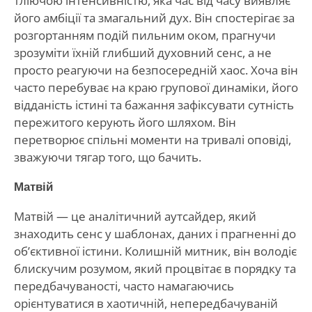
тліючою інтенсивністю, яка час від часу виявляє
його амбіції та змагальний дух. Він спостерігає за
розгортанням подій пильним оком, прагнучи
зрозуміти їхній глибший духовний сенс, а не
просто реагуючи на безпосередній хаос. Хоча він
часто перебуває на краю групової динаміки, його
відданість істині та бажання зафіксувати сутність
пережитого керують його шляхом. Він
перетворює спільні моменти на тривалі оповіді,
зважуючи тягар того, що бачить.
Матвій
Матвій — це аналітичний аутсайдер, який
знаходить сенс у шаблонах, даних і прагненні до
об’єктивної істини. Колишній митник, він володіє
блискучим розумом, який процвітає в порядку та
передбачуваності, часто намагаючись
орієнтуватися в хаотичній, непередбачуваній