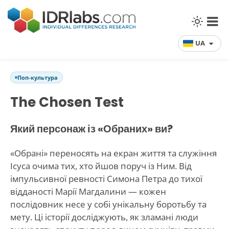
UA
Поп-культура
The Chosen Test
Який персонаж із «Обраних» ви?
«Обрані» переносять на екран життя та служіння
Ісуса очима тих, хто йшов поруч із Ним. Від
імпульсивної ревності Симона Петра до тихої
відданості Марії Магдалини — кожен
послідовник несе у собі унікальну боротьбу та
мету. Ці історії досліджують, як зламані люди