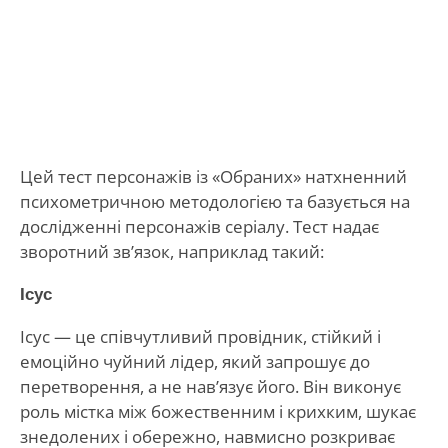
Цей тест персонажів із «Обраних» натхненний
психометричною методологією та базується на
дослідженні персонажів серіалу. Тест надає
зворотний зв’язок, наприклад такий:
Ісус
Ісус — це співчутливий провідник, стійкий і
емоційно чуйний лідер, який запрошує до
перетворення, а не нав’язує його. Він виконує
роль містка між божественним і крихким, шукає
знедолених і обережно, навмисно розкриває