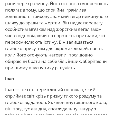
рани через розмову. Його основна суперечність
полягає в тому, що спокійна, грайлива
зовнішність приховує важкий тягар неминучого
шляху до зради та жертви. Він надає перевагу
особистим зв’язкам над жорстким легалізмом,
часто відповідаючи на ворожість притчами, які
переосмислюють істину. Він залишається
глибоко присутнім для окремих людей, навіть
коли його оточують натовпи, послідовно
обираючи брати на себе біль інших, зберігаючи
при цьому власну тиху рішучість.
Іван
Іван — це спостережливий оповідач, який
сприймає світ крізь призму тихого роздуму та
глибокої відданості. Як член внутрішнього кола,
він поєднує лагідну, споглядальну натуру з