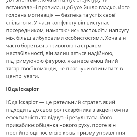
встановлені правила, щоб усе йшло гладко, його
головна мотивація — безпека та успіх своєї
спільноти. У часи конфлікту він виступає
посередником, намагаючись заспокоїти напругу
між більш вибуховими особистостями. Хоча він
часто бореться з тривогою та страхом
нестабільності, він залишається надійною,
підтримуючою фігурою, яка несе емоційний
тягар своєї команди, не прагнучи опинитися в
центрі уваги.
Юда Іскаріот
Юда Іскаріот — це ретельний стратег, який
підходить до своєї ролі скарбника з акцентом на
ефективність та відчутні результати. Його
приваблює обіцянка нового руху, проте він
постійно оцінює місію крізь призму управління