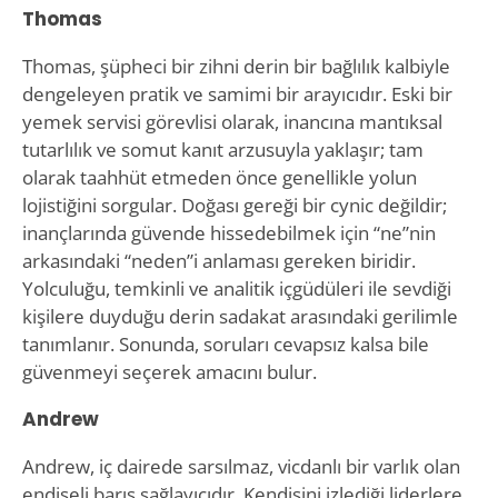
Thomas
Thomas, şüpheci bir zihni derin bir bağlılık kalbiyle
dengeleyen pratik ve samimi bir arayıcıdır. Eski bir
yemek servisi görevlisi olarak, inancına mantıksal
tutarlılık ve somut kanıt arzusuyla yaklaşır; tam
olarak taahhüt etmeden önce genellikle yolun
lojistiğini sorgular. Doğası gereği bir cynic değildir;
inançlarında güvende hissedebilmek için “ne”nin
arkasındaki “neden”i anlaması gereken biridir.
Yolculuğu, temkinli ve analitik içgüdüleri ile sevdiği
kişilere duyduğu derin sadakat arasındaki gerilimle
tanımlanır. Sonunda, soruları cevapsız kalsa bile
güvenmeyi seçerek amacını bulur.
Andrew
Andrew, iç dairede sarsılmaz, vicdanlı bir varlık olan
endişeli barış sağlayıcıdır. Kendisini izlediği liderlere