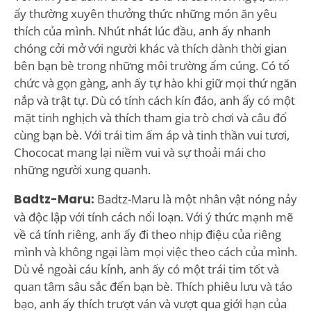
ấy thường xuyên thưởng thức những món ăn yêu
thích của mình. Nhút nhát lúc đầu, anh ấy nhanh
chóng cởi mở với người khác và thích dành thời gian
bên bạn bè trong những môi trường ấm cúng. Có tổ
chức và gọn gàng, anh ấy tự hào khi giữ mọi thứ ngăn
nắp và trật tự. Dù có tính cách kín đáo, anh ấy có một
mặt tinh nghịch và thích tham gia trò chơi và câu đố
cùng bạn bè. Với trái tim ấm áp và tinh thần vui tươi,
Chococat mang lại niềm vui và sự thoải mái cho
những người xung quanh.
Badtz-Maru:
Badtz-Maru là một nhân vật nóng nảy
và độc lập với tính cách nổi loạn. Với ý thức mạnh mẽ
về cá tính riêng, anh ấy đi theo nhịp điệu của riêng
mình và không ngại làm mọi việc theo cách của mình.
Dù vẻ ngoài cáu kỉnh, anh ấy có một trái tim tốt và
quan tâm sâu sắc đến bạn bè. Thích phiêu lưu và táo
bạo, anh ấy thích trượt ván và vượt qua giới hạn của