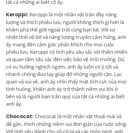
tất cả những ai biết cô ấy.
Keroppi:
Keroppi là một nhân vật tràn đầy năng
lượng và thích phiêu lưu, người không thích gì hơn là
khám phá thế giới ngoài trời cùng bạn bè. Với sự
nhiệt tình vô bờ và năng lượng truyền cảm hứng, anh
ấy mang đến cảm giác phấn khích cho mọi cuộc
phiêu lưu. Keroppi có tình yêu sâu sắc với thiên nhiên
và quan tâm sâu sắc đến việc bảo vệ môi trường. Dù
có xu hướng nghịch ngợm, anh ấy luôn có ý tốt và
nhanh chóng đưa tay giúp đỡ những người cần. Lạc
quan và vui vẻ, anh ấy nhìn thấy mặt tích cực của mọi
tình huống, khiến anh ấy trở thành niềm vui khi ở
bên và là người bạn trân quý của tất cả những ai biết
anh ấy.
Chococat:
Chococat là một nhân vật thoải mái và
dễ gần, thích những niềm vui đơn giản của cuộc sống.
Với tình yêu dành cho sô-cô-la và các món ngọt, anh