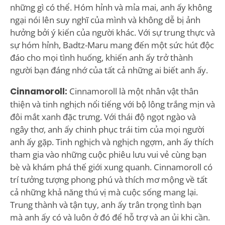
những gì có thể. Hóm hỉnh và mỉa mai, anh ấy không
ngại nói lên suy nghĩ của mình và không dễ bị ảnh
hưởng bởi ý kiến của người khác. Với sự trung thực và
sự hóm hỉnh, Badtz-Maru mang đến một sức hút độc
đáo cho mọi tình huống, khiến anh ấy trở thành
người bạn đáng nhớ của tất cả những ai biết anh ấy.
Cinnamoroll:
Cinnamoroll là một nhân vật thân
thiện và tinh nghịch nổi tiếng với bộ lông trắng mịn và
đôi mắt xanh đặc trưng. Với thái độ ngọt ngào và
ngây thơ, anh ấy chinh phục trái tim của mọi người
anh ấy gặp. Tinh nghịch và nghịch ngợm, anh ấy thích
tham gia vào những cuộc phiêu lưu vui vẻ cùng bạn
bè và khám phá thế giới xung quanh. Cinnamoroll có
trí tưởng tượng phong phú và thích mơ mộng về tất
cả những khả năng thú vị mà cuộc sống mang lại.
Trung thành và tận tụy, anh ấy trân trọng tình bạn
mà anh ấy có và luôn ở đó để hỗ trợ và an ủi khi cần.