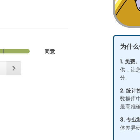
为什么
同意
1. 免费
个
供，让
分。
2. 统
数据库
最高准
3. 专
体差异