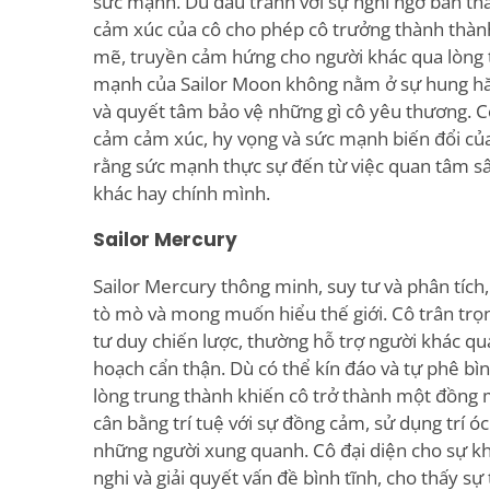
sức mạnh. Dù đấu tranh với sự nghi ngờ bản thâ
cảm xúc của cô cho phép cô trưởng thành thà
mẽ, truyền cảm hứng cho người khác qua lòng t
mạnh của Sailor Moon không nằm ở sự hung hăn
và quyết tâm bảo vệ những gì cô yêu thương. C
cảm cảm xúc, hy vọng và sức mạnh biến đổi của
rằng sức mạnh thực sự đến từ việc quan tâm sâu
khác hay chính mình.
Sailor Mercury
Sailor Mercury thông minh, suy tư và phân tích,
tò mò và mong muốn hiểu thế giới. Cô trân trọn
tư duy chiến lược, thường hỗ trợ người khác qua
hoạch cẩn thận. Dù có thể kín đáo và tự phê bìn
lòng trung thành khiến cô trở thành một đồng m
cân bằng trí tuệ với sự đồng cảm, sử dụng trí ó
những người xung quanh. Cô đại diện cho sự k
nghi và giải quyết vấn đề bình tĩnh, cho thấy s