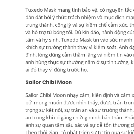
Tuxedo Mask mang tính bảo vệ, có nguyên tắc v
dẫn dắt bởi ý thức trách nhiệm và mục đích mạ
trung thành, công lý và sự kiềm chế cảm xúc, 
và hỗ trợ từ bóng tối. Dù kín đáo, hành động c
tâm và hy sinh. Tuxedo Mask tin vào sức mạnh
khích sự trưởng thành thay vì kiểm soát. Anh đạ
định, lòng dũng cảm thầm lặng và niềm tin vào
anh hùng thực sự thường nằm ở sự tin tưởng, 
ai đó thay vì đứng trước họ.
Sailor Chibi Moon
Sailor Chibi Moon nhạy cảm, kiên định và cảm x
bởi mong muốn được nhìn thấy, được trân trọng
trọng sự kết nối, sự trấn an và sự trưởng thành
an trong khi cố gắng chứng minh bản thân. Ph
ánh sự quan tâm sâu sắc và sự dễ tổn thương c
Theo thời gian, cô phát triển sự tự tin qua sự ki