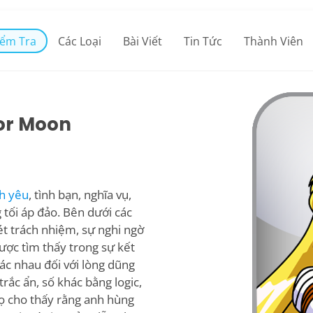
iểm Tra
Các Loại
Bài Viết
Tin Tức
Thành Viên
lor Moon
nh yêu
, tình bạn, nghĩa vụ,
tối áp đảo. Bên dưới các
ét trách nhiệm, sự nghi ngờ
ược tìm thấy trong sự kết
ác nhau đối với lòng dũng
rắc ẩn, số khác bằng logic,
ọ cho thấy rằng anh hùng