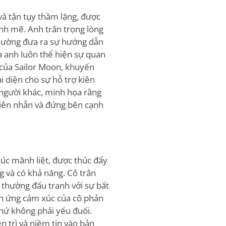
à tận tụy thầm lặng, được
nh mẽ. Anh trân trọng lòng
thường đưa ra sự hướng dẫn
ủa anh luôn thể hiện sự quan
 của Sailor Moon, khuyến
i diện cho sự hỗ trợ kiên
 người khác, minh họa rằng
kiên nhẫn và đứng bên cạnh
úc mãnh liệt, được thúc đẩy
 và có khả năng. Cô trân
, thường đấu tranh với sự bất
ản ứng cảm xúc của cô phản
hứ không phải yếu đuối.
ên trì và niềm tin vào bản