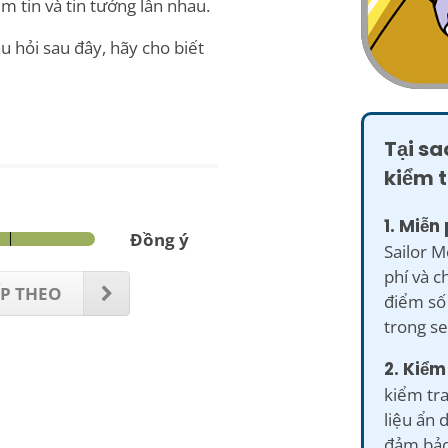
ềm tin và tin tưởng lẫn nhau.
u hỏi sau đây, hãy cho biết
Tại sa
kiểm 
1. Miễn 
Đồng ý
Sailor 
phí và 
ẾP THEO
điểm số 
trong se
2. Kiểm
kiểm tra
liệu ẩn 
đảm bảo 