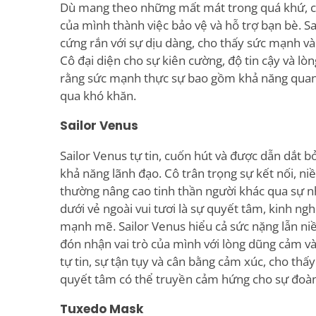
Dù mang theo những mất mát trong quá khứ, c
của mình thành việc bảo vệ và hỗ trợ bạn bè. Sa
cứng rắn với sự dịu dàng, cho thấy sức mạnh và 
Cô đại diện cho sự kiên cường, độ tin cậy và lò
rằng sức mạnh thực sự bao gồm khả năng quan
qua khó khăn.
Sailor Venus
Sailor Venus tự tin, cuốn hút và được dẫn dắt bở
khả năng lãnh đạo. Cô trân trọng sự kết nối, ni
thường nâng cao tinh thần người khác qua sự nh
dưới vẻ ngoài vui tươi là sự quyết tâm, kinh ng
mạnh mẽ. Sailor Venus hiểu cả sức nặng lẫn niề
đón nhận vai trò của mình với lòng dũng cảm và 
tự tin, sự tận tụy và cân bằng cảm xúc, cho thấy
quyết tâm có thể truyền cảm hứng cho sự đoàn
Tuxedo Mask