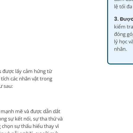
lệ tối đ
3. Được
kiểm tra
đóng gó
lý học v
nhân.
s được lấy cảm hứng từ
tích các nhân vật trong
ư sau:
úc mạnh mẽ và được dẫn dắt
ng sự kết nối, sự tha thứ và
 chọn sự thấu hiểu thay vì