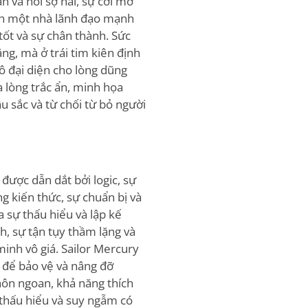
n và nỗi sợ hãi, sự cởi mở
nh một nhà lãnh đạo mạnh
ốt và sự chân thành. Sức
g, mà ở trái tim kiên định
ô đại diện cho lòng dũng
 lòng trắc ẩn, minh họa
 sắc và từ chối từ bỏ người
 được dẫn dắt bởi logic, sự
g kiến thức, sự chuẩn bị và
 sự thấu hiểu và lập kế
h, sự tận tụy thầm lặng và
inh vô giá. Sailor Mercury
c để bảo vệ và nâng đỡ
hôn ngoan, khả năng thích
ự thấu hiểu và suy ngẫm có