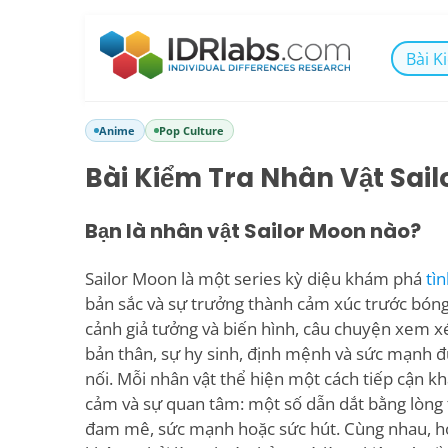
Bài K
Anime
Pop Culture
Bài Kiểm Tra Nhân Vật Sai
Bạn là nhân vật Sailor Moon nào?
Sailor Moon là một series kỳ diệu khám phá
tì
bản sắc và sự trưởng thành cảm xúc trước bóng 
cảnh giả tưởng và biến hình, câu chuyện xem x
bản thân, sự hy sinh, định mệnh và sức mạnh đ
nối. Mỗi nhân vật thể hiện một cách tiếp cận kh
cảm và sự quan tâm: một số dẫn dắt bằng lòng t
đam mê, sức mạnh hoặc sức hút. Cùng nhau, h