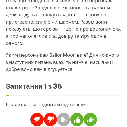
силу, що знайдена в зв’язку. Кожен персонаж
втілює різний підхід до сміливості та турботи:
деякі ведуть із співчуттям, інші — з логікою,
пристрастю, силою чи шармом. Разом вони
показують, що героїзм — це не про досконалість,
а про наполегливість, довіру та віру один в
одного.
Яким персонажем Sailor Moon ви є? Для кожного
з наступних питань вкажіть нижче, наскільки
добре воно вам відгукується.
Запитання
1
з 35
Я залишаюся надійним під тиском.