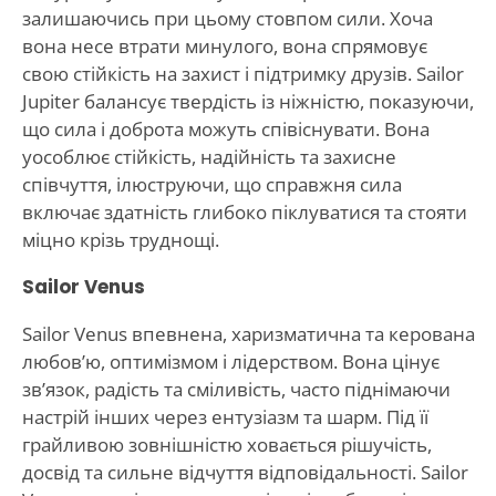
залишаючись при цьому стовпом сили. Хоча
вона несе втрати минулого, вона спрямовує
свою стійкість на захист і підтримку друзів. Sailor
Jupiter балансує твердість із ніжністю, показуючи,
що сила і доброта можуть співіснувати. Вона
уособлює стійкість, надійність та захисне
співчуття, ілюструючи, що справжня сила
включає здатність глибоко піклуватися та стояти
міцно крізь труднощі.
Sailor Venus
Sailor Venus впевнена, харизматична та керована
любов’ю, оптимізмом і лідерством. Вона цінує
зв’язок, радість та сміливість, часто піднімаючи
настрій інших через ентузіазм та шарм. Під її
грайливою зовнішністю ховається рішучість,
досвід та сильне відчуття відповідальності. Sailor