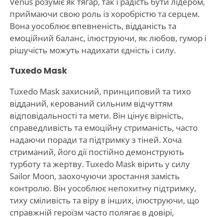
Venus розуміє як тягар, так і радість бути лідером,
приймаючи свою роль із хоробрістю та серцем.
Вона уособлює впевненість, відданість та
емоційний баланс, ілюструючи, як любов, гумор і
рішучість можуть надихати єдність і силу.
Tuxedo Mask
Tuxedo Mask захисний, принциповий та тихо
відданий, керований сильним відчуттям
відповідальності та мети. Він цінує вірність,
справедливість та емоційну стриманість, часто
надаючи поради та підтримку з тіней. Хоча
стриманий, його дії постійно демонструють
турботу та жертву. Tuxedo Mask вірить у силу
Sailor Moon, заохочуючи зростання замість
контролю. Він уособлює непохитну підтримку,
тиху сміливість та віру в інших, ілюструючи, що
справжній героїзм часто полягає в довірі,