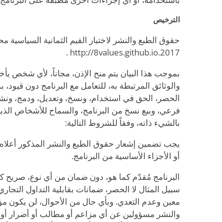
الترخيص
حقوق الطبع والنشر لاختبار القيم الثمانية السياسية م
2017.http://8values.github.io .
بموجب هذا البيان يتم منح الإذن، مجاناً، لأي شخص يأخ
والوثائق المرتبطة به، للتعامل مع البرنامج دون قيود، 
الحصر، الحق في استخدام، ونسخ، وتعديل، ودمج، ونش
فرعي، وبيع نسخ من البرنامج، والسماح للأشخاص الذين ت
بالشيء ذاته، وفقاً للشروط التالية:
يجب تضمين إشعار حقوق الطبع والنشر المذكور أعلاه و
أو الأجزاء الأساسية من البرنامج.
البرنامج مُقدّم كما هو، دون ضمان من أي نوع، صريح 
سبيل المثال لا الحصر، ضمانات بقابلية التداول التجا
معين وعدم التعدي. وبأي حال من الأحوال، لن يكون م
والنشر مسؤولين عن أي مزاعم أو مطالب أو أضرار أو