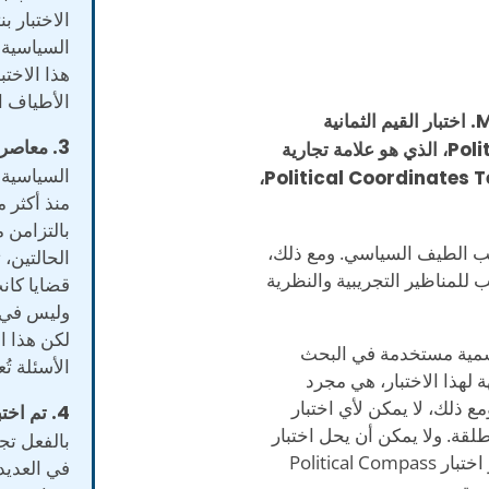
الاختبار ب
السياسية ا
هذا الاختب
الأطياف ا
إن اختبار القيم الثمانية السياسية يوزّع تحت رخصة MIT. اختبار القيم الثمانية
3. معاصر.
السياسية ليس مكافئاً لاختبار Political Compass Test، الذي هو علامة تجارية
السياسية 
مسجلة لصالح Pace News Limited، أو لاختبار Political Coordinates Test،
بالتزامن م
نب الطيف السياسي. ومع ذلك،
الحالتين، 
 للمناظير التجريبية والنظرية
قضايا كان
وليس في 
لكن هذا ا
رسمية مستخدمة في البحث
الأسئلة تُع
ة لهذا الاختبار، هي مجرد
ذلك، لا يمكن لأي اختبار
4. تم اختباره في عدّة بلدان.
لقة. ولا يمكن أن يحل اختبار
بالفعل تجر
القيم الثمانية أو اختبار Political Coordinates Test أو اختبار Political Compass
في العديد