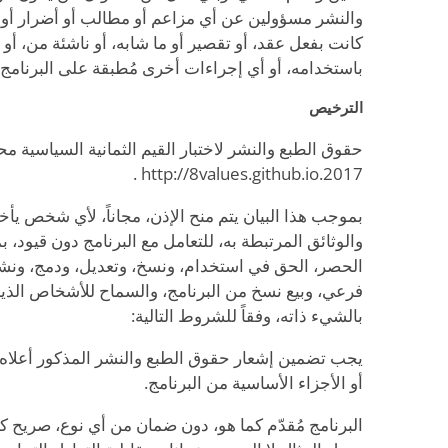
والنشر مسؤولين عن أي مزاعم أو مطالب أو أضرار أو
كانت بفعل عقد، أو تقصير أو ما شابه، أو ناشئة من، أو 
باستخدامه، أو أي إجراءات أخرى مُطبقة على البرنامج.
الترخيص
حقوق الطبع والنشر لاختبار القيم الثمانية السياسية م
2017.http://8values.github.io .
بموجب هذا البيان يتم منح الإذن، مجاناً، لأي شخص يأخ
والوثائق المرتبطة به، للتعامل مع البرنامج دون قيود، 
الحصر، الحق في استخدام، ونسخ، وتعديل، ودمج، ونش
فرعي، وبيع نسخ من البرنامج، والسماح للأشخاص الذين ت
بالشيء ذاته، وفقاً للشروط التالية:
يجب تضمين إشعار حقوق الطبع والنشر المذكور أعلاه و
أو الأجزاء الأساسية من البرنامج.
البرنامج مُقدّم كما هو، دون ضمان من أي نوع، صريح 