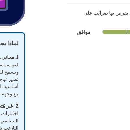
 تفرض بها ضرائب على
موافق
لماذا يج
1. مجاني.
قيم سياسية
ويسمح لل
أساسية، ل
مع وجهة ن
2. غير مُتحيّز.
اختبارات 
السياسي، إ
التلاعب ب