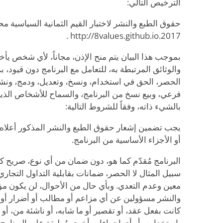
الترخيص التالي:
حقوق الطبع والنشر لاختبار القيم الثمانية السياسية م
2017.http://8values.github.io .
بموجب هذا البيان يتم منح الإذن، مجاناً، لأي شخص يأخ
والوثائق المرتبطة به، للتعامل مع البرنامج دون قيود، 
الحصر، الحق في استخدام، ونسخ، وتعديل، ودمج، ونش
فرعي، وبيع نسخ من البرنامج، والسماح للأشخاص الذين ت
بالشيء ذاته، وفقاً للشروط التالية:
يجب تضمين إشعار حقوق الطبع والنشر المذكور أعلاه و
أو الأجزاء الأساسية من البرنامج.
البرنامج مُقدّم كما هو، دون ضمان من أي نوع، صريح 
سبيل المثال لا الحصر، ضمانات بقابلية التداول التجا
معين وعدم التعدي. وبأي حال من الأحوال، لن يكون م
والنشر مسؤولين عن أي مزاعم أو مطالب أو أضرار أو
كانت بفعل عقد، أو تقصير أو ما شابه، أو ناشئة من، أو 
باستخدامه، أو أي إجراءات أخرى مُطبقة على البرنامج.