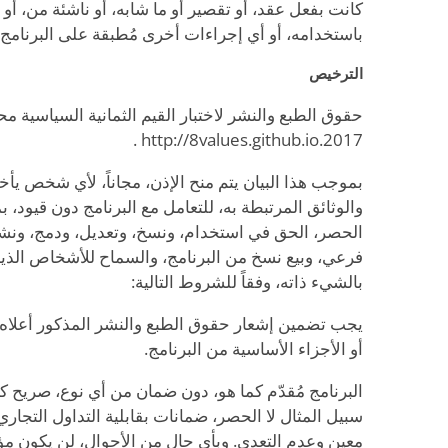
كانت بفعل عقد، أو تقصير أو ما شابه، أو ناشئة من، أو 
باستخدامه، أو أي إجراءات أخرى مُطبقة على البرنامج.
الترخيص
حقوق الطبع والنشر لاختبار القيم الثمانية السياسية م
2017.http://8values.github.io .
بموجب هذا البيان يتم منح الإذن، مجاناً، لأي شخص يأخ
والوثائق المرتبطة به، للتعامل مع البرنامج دون قيود، 
الحصر، الحق في استخدام، ونسخ، وتعديل، ودمج، ونش
فرعي، وبيع نسخ من البرنامج، والسماح للأشخاص الذين ت
بالشيء ذاته، وفقاً للشروط التالية:
يجب تضمين إشعار حقوق الطبع والنشر المذكور أعلاه و
أو الأجزاء الأساسية من البرنامج.
البرنامج مُقدّم كما هو، دون ضمان من أي نوع، صريح 
سبيل المثال لا الحصر، ضمانات بقابلية التداول التجا
معين وعدم التعدي. وبأي حال من الأحوال، لن يكون م