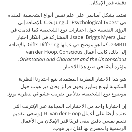
دقيقة قدر الإمكان.
نعتمد بشكل أساسي على علم نفس أنواع الشخصية المقدم
في "Psychological Types" لـ C.G. Jung بالإضافة إلى
الرؤى النفسية حول اختبارات نوع الشخصية كما قدمت في
عمل Isabel Briggs Myers، المشاركة في ابتكار اختبار
MBTI®، كما هو موضح في عملها Gifts Differing. بالإضافة
إلى ذلك، كانت أعمال van der Hoop, Conscious
،
Orientation and Character and the Unconscious
مؤثرة أيضًا في صنع هذا الاختبار.
يتبع هذا الاختبار النظرية المعتمدة. يتبع اختبارنا النظرية
المكتوبة ليونغ ومايرز وفون فرانز وفان دير هوب حول
موضوع نوع الشخصية، بدلاً من تقريب عشوائي لنظرية يونغ.
إن اختبارنا واحد من الاختبارات المجانية عبر الإنترنت التي
تعتمد أيضًا على أعمال J.H. van der Hoop وسعى لتقديم
تقييم نفسي دقيق يبقى قريبًا قدر الإمكان من الأعمال
الرسمية والمصرح بها لفان دير هوب.