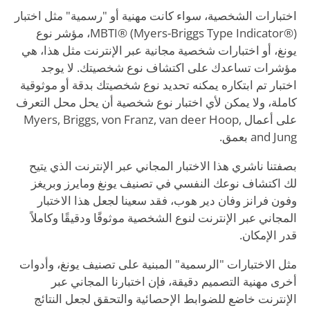
اختبارات الشخصية، سواء كانت مهنية أو "رسمية" مثل اختبار
MBTI® (Myers-Briggs Type Indicator®)، مؤشر نوع
يونغ، أو اختبارات شخصية مجانية عبر الإنترنت مثل هذا، هي
مؤشرات تساعدك على اكتشاف نوع شخصيتك. لا يوجد
اختبار تم ابتكاره يمكنه تحديد نوع شخصيتك بدقة أو موثوقية
كاملة، ولا يمكن لأي اختبار نوع شخصية أن يحل محل التعرف
على أعمال Myers, Briggs, von Franz, van deer Hoop,
and Jung بعمق.
بصفتنا ناشري هذا الاختبار المجاني عبر الإنترنت الذي يتيح
لك اكتشاف نوعك النفسي في تصنيف يونغ ومايرز وبريغز
وفون فرانز وفان دير هوب، فقد سعينا لجعل هذا الاختبار
المجاني عبر الإنترنت لنوع الشخصية موثوقًا ودقيقًا وكاملاً
قدر الإمكان.
مثل الاختبارات "الرسمية" المبنية على تصنيف يونغ، وأدوات
أخرى مهنية التصميم دقيقة، فإن اختبارنا المجاني عبر
الإنترنت خاضع للضوابط الإحصائية والتحقق لجعل النتائج