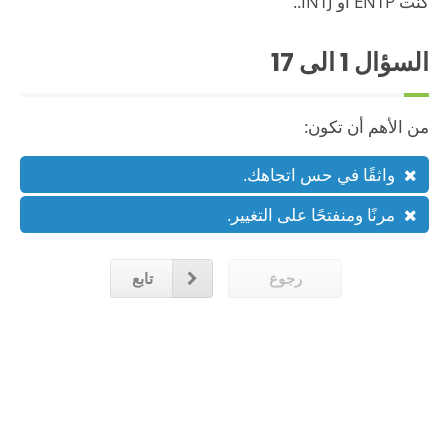
كنت ENTP أو INTJ..
السؤال
1
الى 17
من الأهم أن تكون:
واثقًا في حس اتجاهك.
مرنًا ومنفتحًا على التغيير.
رجوع
تابع