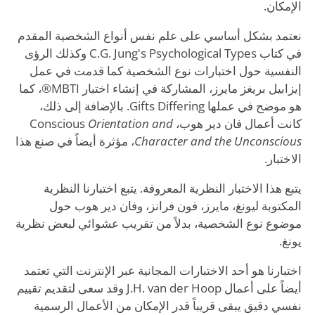
الإمكان.
نعتمد بشكل أساسي على علم نفس أنواع الشخصية المقدم
في كتاب C.G. Jung's Psychological Types وكذلك الرؤى
النفسية حول اختبارات نوع الشخصية كما قدمت في عمل
إيزابيل بريغز مايرز، المشاركة في إنشاء اختبار MBTI®، كما
هو موضح في عملها Gifts Differing. بالإضافة إلى ذلك،
كانت أعمال فان دير هوب، Conscious
Orientation and
Character and the Unconscious
، مؤثرة أيضاً في صنع هذا
الاختبار.
يتبع هذا الاختبار النظرية المعروفة. يتبع اختبارنا النظرية
المكتوبة ليونغ، مايرز، فون فرانز، وفان دير هوب حول
موضوع نوع الشخصية، بدلاً من تقريب عشوائي لبعض نظرية
يونغ.
اختبارنا هو أحد الاختبارات المجانية عبر الإنترنت التي تعتمد
أيضاً على أعمال J.H. van der Hoop وقد سعى لتقديم تقييم
نفسي دقيق يبقى قريباً قدر الإمكان من الأعمال الرسمية