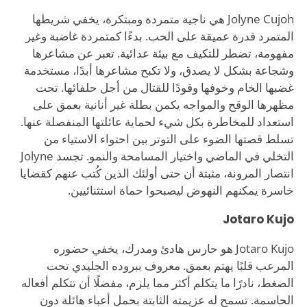
Jolyne Cujoh هي ناجية متمردة ومبتكرة، يخفي شريطها
المتمرد قدرة عميقة على الحب. بدءًا كمتمردة غاضبة وغير
مفهومة، تضطر للتكيف مع بيئة عدائية. تعبر عن مشاعرها
وشجاعة بشكل لا يصدق، ولا تكبح مشاعرها أبدًا، مستخدمة
غضبها الخام وخوفها وقودًا للقتال من أجل حلفائها. تحت
مظهرها الوقح والمواجه يكمن بطلة غير أنانية بعمق على
استعداد للمخاطرة بكل شيء لحماية عائلتها المنفصلة عنها.
تسلط قصتها الضوء على التوتر بين احتواء الاستياء من
التخلي في الماضي واختيار المسامحة والنمو. تجسد Jolyne
انتصار المرونة، مثبتة أن حتى أولئك الذين كُتب عنهم كقضايا
خاسرة يمكنهم النهوض ليصبحوا حماة استثنائيين.
Jotaro Kujo
Jotaro Kujo هو حارس هادئ ومدرك، يخفي حضوره
المرعب قلبًا يهتم بعمق. معروف ببروده الجليدي تحت
الضغط، نادرًا ما يتكلم أكثر مما يلزم، مفضلًا أن تتكلم أفعاله
الحاسمة. تسمح له عزيمته الثابتة بحمل أعباء هائلة دون