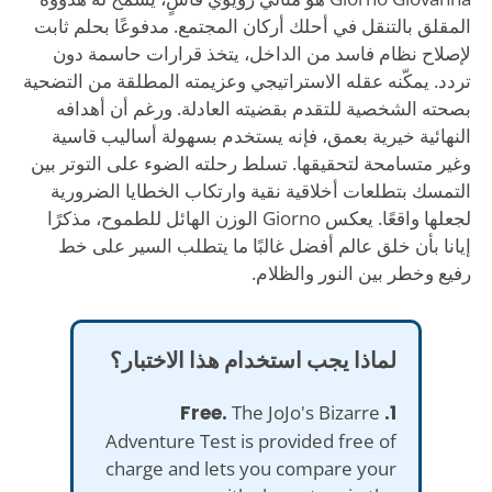
المقلق بالتنقل في أحلك أركان المجتمع. مدفوعًا بحلم ثابت
لإصلاح نظام فاسد من الداخل، يتخذ قرارات حاسمة دون
تردد. يمكّنه عقله الاستراتيجي وعزيمته المطلقة من التضحية
بصحته الشخصية للتقدم بقضيته العادلة. ورغم أن أهدافه
النهائية خيرية بعمق، فإنه يستخدم بسهولة أساليب قاسية
وغير متسامحة لتحقيقها. تسلط رحلته الضوء على التوتر بين
التمسك بتطلعات أخلاقية نقية وارتكاب الخطايا الضرورية
لجعلها واقعًا. يعكس Giorno الوزن الهائل للطموح، مذكرًا
إيانا بأن خلق عالم أفضل غالبًا ما يتطلب السير على خط
رفيع وخطر بين النور والظلام.
لماذا يجب استخدام هذا الاختبار؟
The JoJo's Bizarre
1. Free.
Adventure Test is provided free of
charge and lets you compare your