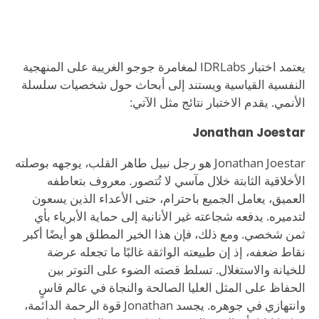
يعتمد اختبار IDRLabs لمغامرة جوجو الغريبة على المنهجية
النفسية القياسية ويستند إلى أبحاث حول شخصيات سلسلة
الأنمي. يقدم الاختبار نتائج مثل الآتي:
Jonathan Joestar
Jonathan Joestar هو رجل نبيل طاهر القلب، يوجهه بوصلته
الأخلاقية الثابتة خلال مآسي لا تُتصور. معروف بتعاطفه
العميق، يعامل الجميع باحترام، حتى الأعداء الذين يسعون
لتدميره. يدفعه شجاعته غير الأنانية إلى حماية الأبرياء بأي
ثمن شخصي. ومع ذلك، فإن هذا الخير المطلق هو أيضًا أكبر
نقاط ضعفه، إذ إن طبيعته الواثقة غالبًا ما تجعله عرضة
للخيانة والاستغلال. تسلط قصته الضوء على التوتر بين
الحفاظ على المثل العليا الصالحة والنجاة في عالم قاسٍ
وانتهازي في جوهره. يجسد Jonathan قوة الرحمة الدائمة،