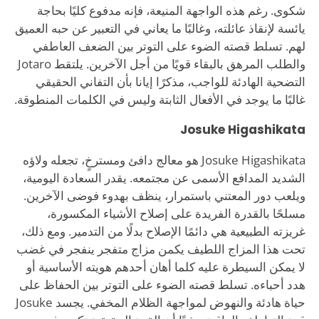
شكوى. رغم هذه الواجهة المنيعة، فإنه مدفوع كليًا بحاجة
يائسة لإنقاذ عائلته، وغالبًا ما يعاني في التعبير عن حبه العميق
لهم. تسلط قصته الضوء على التوتر بين الضعف العاطفي
والطلب المرهق بالبقاء قويًا من أجل الآخرين. يلتقط Jotaro
التضحية الهادئة للواجب، مذكرًا إيانا بأن التفاني الحقيقي
غالبًا ما يوجد في الأفعال الثابتة وليس في الكلمات المنطوقة.
Josuke Higashikata
Josuke Higashikata هو معالج دافئ ومسترخٍ، تجعله ولاؤه
الشديد المدافع الأسمى عن مجتمعه. يقدر السعادة اليومية،
ويلعب دور المعتني باستمرار، ينظف بهدوء فوضى الآخرين.
مسلحًا بالقدرة الفريدة على إصلاح الأشياء المكسورة،
غريزته الطبيعية هي دائمًا الإصلاح بدلًا من التدمير. ومع ذلك،
تحت هذا المزاج اللطيف يكمن مزاج متفجر ينفجر في غضب
لا يمكن السيطرة عليه كلما أهان أحدهم هويته الأساسية أو
هدد أحباءه. تسلط قصته الضوء على التوتر بين الحفاظ على
حياة هادئة والنهوض لمواجهة الظلام المخفي. يجسد Josuke