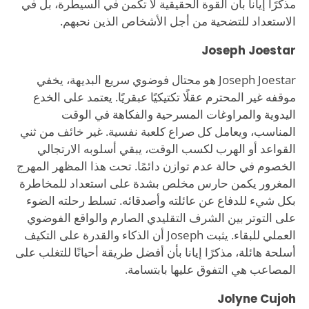
مذكرًا إيانا بأن القوة الحقيقية لا تكمن في السيطرة، بل في
الاستعداد للتضحية من أجل الأشخاص الذين نحبهم.
Joseph Joestar
Joseph Joestar هو محتال فوضوي سريع البديهة، يخفي
موقفه غير المحترم عقلًا تكتيكيًا عبقريًا. يعتمد على الخدع
اليدوية والمراوغات المسرحية والفكاهة في الوقت
المناسب، ويعامل كل صراع كلعبة نفسية. غير خائف من ثني
القواعد أو الهرب لكسب الوقت، يبقي أسلوبه الارتجالي
الخصوم في حالة عدم توازن دائمًا. تحت هذا المظهر المهرج
المغرور يكمن حارس مخلص بشدة على استعداد للمخاطرة
بكل شيء للدفاع عن عائلته وأصدقائه. تسلط رحلته الضوء
على التوتر بين الشرف التقليدي الصارم والواقع الفوضوي
العملي للبقاء. يثبت Joseph أن الذكاء والقدرة على التكيف
أسلحة هائلة، مذكرًا إيانا بأن أفضل طريقة أحيانًا للتغلب على
المصاعب هي التفوق عليها بابتسامة.
Jolyne Cujoh