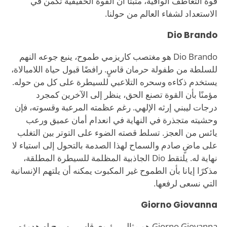
قوة التعاطف الواقية، مثبتًا أن القوة الحقيقية تكمن في
الاستعداد لشفاء العالم من حولنا.
Dio Brando
Dio Brando هو مغتصب كاريزمي طموح، ينبع جوعه النهم
للسلطة من طفولة حرمان قاسٍ. رافضًا قبول حياة اللامبالاة،
يستخدم ذكاءه وسحره التلاعبي للسيطرة على كل من حوله.
مؤمنًا بأن القوة تصنع الحق، ينظر إلى الآخرين كمجرد
درجات ليبني إرثه الإلهي. رغم عظمته المرعبة وقسوته، فإن
وحشيته متجذرة في النهاية في انعدام أمان عميق ورعب
يائس من العجز. تسلط قصته الضوء على التوتر بين التغلب
على ماضٍ صادم والسماح لهذا الصدمة بالتحول إلى استياء لا
نهاية له. يلتقط Dio الجاذبية المظلمة للسيطرة المطلقة،
مذكرًا إيانا بأن الطموح غير المكبوت يمكنه أن يلتهم الإنسانية
التي نسعى لرفعها.
Giorno Giovanna
Giorno Giovanna هو مثالي رؤيوي قاسٍ، يسمح له هدوؤه