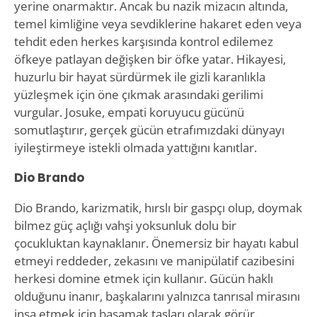
yerine onarmaktır. Ancak bu nazik mizacın altında,
temel kimliğine veya sevdiklerine hakaret eden veya
tehdit eden herkes karşısında kontrol edilemez
öfkeye patlayan değişken bir öfke yatar. Hikayesi,
huzurlu bir hayat sürdürmek ile gizli karanlıkla
yüzleşmek için öne çıkmak arasındaki gerilimi
vurgular. Josuke, empati koruyucu gücünü
somutlaştırır, gerçek gücün etrafımızdaki dünyayı
iyileştirmeye istekli olmada yattığını kanıtlar.
Dio Brando
Dio Brando, karizmatik, hırslı bir gaspçı olup, doymak
bilmez güç açlığı vahşi yoksunluk dolu bir
çocukluktan kaynaklanır. Önemersiz bir hayatı kabul
etmeyi reddeder, zekasını ve manipülatif cazibesini
herkesi domine etmek için kullanır. Gücün haklı
olduğunu inanır, başkalarını yalnızca tanrısal mirasını
inşa etmek için basamak taşları olarak görür.