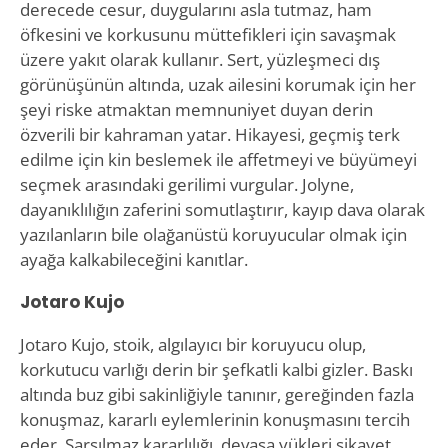
derecede cesur, duygularını asla tutmaz, ham
öfkesini ve korkusunu müttefikleri için savaşmak
üzere yakıt olarak kullanır. Sert, yüzleşmeci dış
görünüşünün altında, uzak ailesini korumak için her
şeyi riske atmaktan memnuniyet duyan derin
özverili bir kahraman yatar. Hikayesi, geçmiş terk
edilme için kin beslemek ile affetmeyi ve büyümeyi
seçmek arasındaki gerilimi vurgular. Jolyne,
dayanıklılığın zaferini somutlaştırır, kayıp dava olarak
yazılanların bile olağanüstü koruyucular olmak için
ayağa kalkabileceğini kanıtlar.
Jotaro Kujo
Jotaro Kujo, stoik, algılayıcı bir koruyucu olup,
korkutucu varlığı derin bir şefkatli kalbi gizler. Baskı
altında buz gibi sakinliğiyle tanınır, gereğinden fazla
konuşmaz, kararlı eylemlerinin konuşmasını tercih
eder. Sarsılmaz kararlılığı, devasa yükleri şikayet