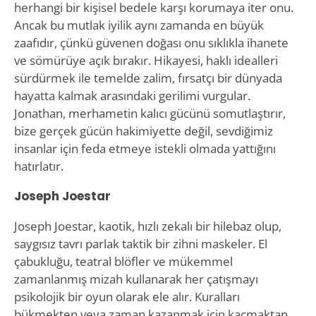
herhangi bir kişisel bedele karşı korumaya iter onu.
Ancak bu mutlak iyilik aynı zamanda en büyük
zaafıdır, çünkü güvenen doğası onu sıklıkla ihanete
ve sömürüye açık bırakır. Hikayesi, haklı idealleri
sürdürmek ile temelde zalim, fırsatçı bir dünyada
hayatta kalmak arasındaki gerilimi vurgular.
Jonathan, merhametin kalıcı gücünü somutlaştırır,
bize gerçek gücün hakimiyette değil, sevdiğimiz
insanlar için feda etmeye istekli olmada yattığını
hatırlatır.
Joseph Joestar
Joseph Joestar, kaotik, hızlı zekalı bir hilebaz olup,
saygısız tavrı parlak taktik bir zihni maskeler. El
çabukluğu, teatral blöfler ve mükemmel
zamanlanmış mizah kullanarak her çatışmayı
psikolojik bir oyun olarak ele alır. Kuralları
bükmekten veya zaman kazanmak için kaçmaktan