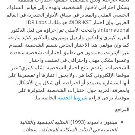
بشكل احترافي لاختبار الشخصية، وتهدف إلى قياس السلوك
الجنسي المثلي والمغاير في سياق الأدوار الجندرية في العالم
الغربي. وإن اختبار IDR-KST© هو ملك لـ IDR Labs
International، والبحث الأصلي تم إجراؤه من قبل الدكتور
ألفريد كينزي والدكتور وارديل بوميروي والدكتور كلايد مارت.
كما وإن مؤلفي هذا الاختبار الخاص بتقييم الشخصية المقدم
عبر الإنترنت معتمدون في تطبيق اختبارات شخصية متعددة
وعملوا بشكل مهني واحترافي في تصنيف واختبار
الشخصيات. وتُقدم نتائج اختبار الشخصية ”سُلم كينزي“ عبر
موقعنا الإلكتروني كما هي، ولا يجوز اعتبارها أو تفسيرها على
أنها استشارة معتمدة أو احترافية بأي شكل من الأشكال.
ولمعرفة المزيد حول اختبارات الشخصية المتوفرة على
موقعنا، يرجى قراءة
شروط الخدمة
الخاصة بنا.
المراجع
ميلتون دايموند (1993):
المثلية الجنسية والثنائية
الجنسية في الفئات السكانية المختلفة
. سجلات