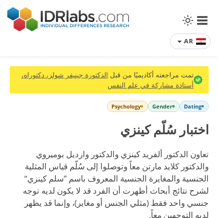
AR
تمت مراجعته أكاديميًا من قبل
الدكتورة جينيفر شولز، دكتوراه،
أستاذة مشاركة في علم النفس
Psychology
Gender
Dating
اختبار سُلّم كينزي
تعاون الدكتور ألفريد كينزي والدكتور وارديل بوميروي
والدكتور كلايد مارتن معاً وتوصلوا إلى سُلّم قياس المثلية
الجنسية والمغايرة الجنسية المعروف باسم ”سلم كينزي“
لشرح نتائج أبحاث أظهرت أن الفرد قد لا يكون لديه توجه
جنسي واحد فقط (مثلي الجنس أو مغاير)، وإنما قد يظهر
لديه التوجهين معاً.