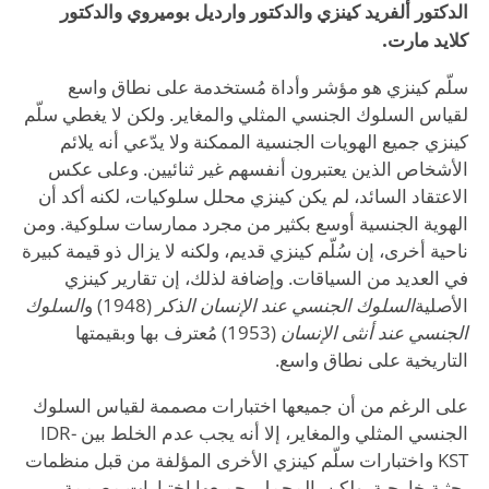
الدكتور ألفريد كينزي والدكتور وارديل بوميروي والدكتور
كلايد مارت.
سلّم كينزي هو مؤشر وأداة مُستخدمة على نطاق واسع
لقياس السلوك الجنسي المثلي والمغاير. ولكن لا يغطي سلّم
كينزي جميع الهويات الجنسية الممكنة ولا يدّعي أنه يلائم
الأشخاص الذين يعتبرون أنفسهم غير ثنائيين. وعلى عكس
الاعتقاد السائد، لم يكن كينزي محلل سلوكيات، لكنه أكد أن
الهوية الجنسية أوسع بكثير من مجرد ممارسات سلوكية. ومن
ناحية أخرى، إن سُلّم كينزي قديم، ولكنه لا يزال ذو قيمة كبيرة
في العديد من السياقات. وإضافة لذلك، إن تقارير كينزي
الأصلية
السلوك الجنسي عند الإنسان الذكر
(1948) و
السلوك
الجنسي عند أنثى الإنسان
(1953) مُعترف بها وبقيمتها
التاريخية على نطاق واسع.
على الرغم من أن جميعها اختبارات مصممة لقياس السلوك
الجنسي المثلي والمغاير، إلا أنه يجب عدم الخلط بين IDR-
KST واختبارات سلّم كينزي الأخرى المؤلفة من قبل منظمات
بحثية خارجية. ولكن بالمجمل، جميعها اختبارات مصممة