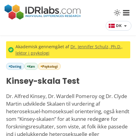
DK
Akademisk gennemgået af
Dr. Jennifer Schulz, Ph.D.,
lektor i psykologi
Dating
Køn
Psykologi
Kinsey-skala Test
Dr. Alfred Kinsey, Dr. Wardell Pomeroy og Dr. Clyde
Martin udviklede Skalaen til vurdering af
heteroseksuel-homoseksuel orientering, også kendt
som “Kinsey-skalaen” for at kunne redegøre for
forskningsresultater, som viste, at folk ikke passede
ind i udelukkende heteroseksuelle eller