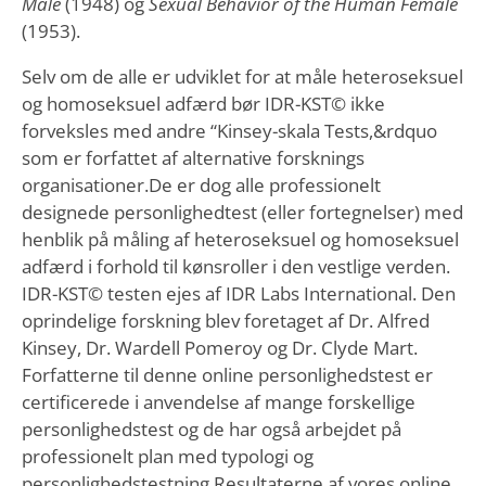
Male
(1948) og
Sexual Behavior of the Human Female
(1953).
Selv om de alle er udviklet for at måle heteroseksuel
og homoseksuel adfærd bør IDR-KST© ikke
forveksles med andre “Kinsey-skala Tests,&rdquo
som er forfattet af alternative forsknings
organisationer.De er dog alle professionelt
designede personlighedtest (eller fortegnelser) med
henblik på måling af heteroseksuel og homoseksuel
adfærd i forhold til kønsroller i den vestlige verden.
IDR-KST© testen ejes af IDR Labs International. Den
oprindelige forskning blev foretaget af Dr. Alfred
Kinsey, Dr. Wardell Pomeroy og Dr. Clyde Mart.
Forfatterne til denne online personlighedstest er
certificerede i anvendelse af mange forskellige
personlighedstest og de har også arbejdet på
professionelt plan med typologi og
personlighedstestning.Resultaterne af vores online