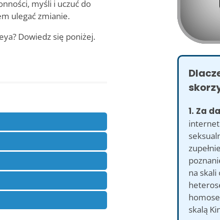
nności, myśli i uczuć do
em ulegać zmianie.
seya? Dowiedz się poniżej.
Dlacz
skorzy
1. Za d
internet
seksualn
zupełnie
poznanie
na skali
heteros
homosek
skalą Ki