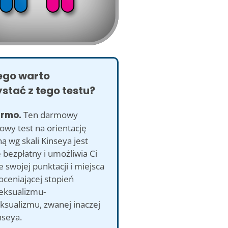
ego warto
stać z tego testu?
armo.
Ten darmowy
owy test na orientację
ą wg skali Kinseya jest
 bezpłatny i umożliwia Ci
 swojej punktacji i miejsca
 oceniającej stopień
eksualizmu-
sualizmu, zwanej inaczej
nseya.