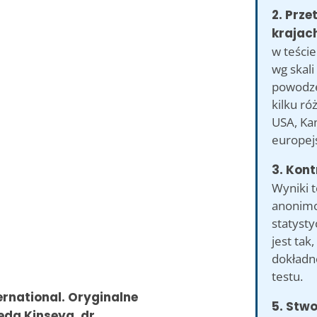
2. Prze
krajac
w teście
wg skali
powodz
kilku ró
USA, Kan
europejs
3. Kont
Wyniki 
anonimo
statyst
jest ta
dokładn
testu.
rnational. Oryginalne
5. Stw
eda Kinseya, dr.