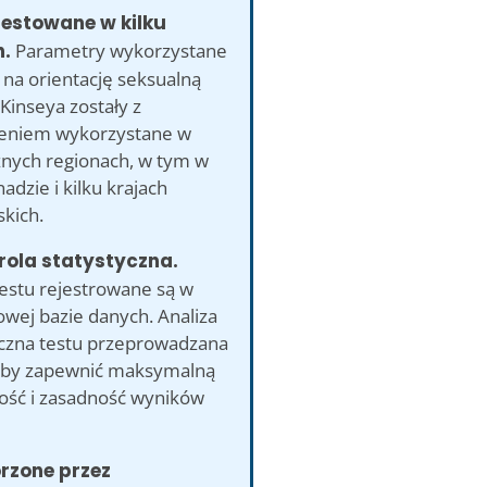
testowane w kilku
h.
Parametry wykorzystane
 na orientację seksualną
 Kinseya zostały z
eniem wykorzystane w
żnych regionach, w tym w
adzie i kilku krajach
kich.
rola statystyczna.
testu rejestrowane są w
wej bazie danych. Analiza
yczna testu przeprowadzana
k, by zapewnić maksymalną
ość i zasadność wyników
orzone przez