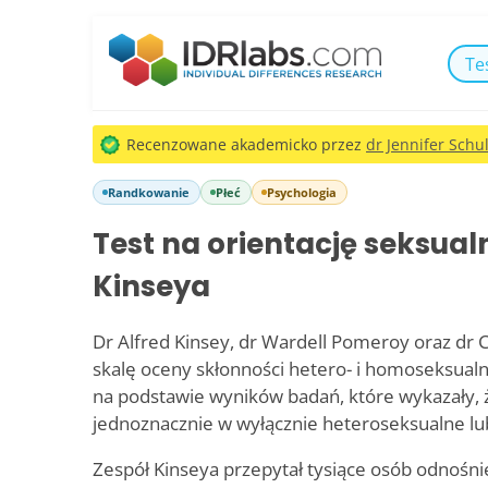
Te
Recenzowane akademicko przez
dr Jennifer Schul
Randkowanie
Płeć
Psychologia
Test na orientację seksual
Kinseya
Dr Alfred Kinsey, dr Wardell Pomeroy oraz dr 
skalę oceny skłonności hetero- i homoseksualn
na podstawie wyników badań, które wykazały, ż
jednoznacznie w wyłącznie heteroseksualne l
Zespół Kinseya przepytał tysiące osób odnośni