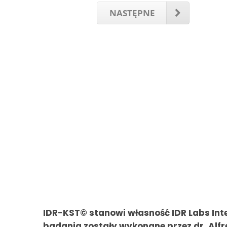
NASTĘPNE
IDR-KST© stanowi własność IDR Labs Inte
badania zostały wykonane przez dr. Alfr