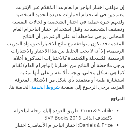
إن مؤلفي اختبار انياجرام العام هذا المُقدَّم عبر الإنترنت
معتمدين في استخدام اختبارات عديدة لتحديد الشخصية
ولديهم خبرة عملية في اختبار الشخصية والحالات النفسية
وتصنيف الشخصيات. وقبل استخدام اختبار انياجرام العام
المجاني، يرجى ملاحظة أنه على الرغم من أن النتائج
المقدمة قد تكون متوافقة مع نتائج الاختبارات ومواد التدريب
الرسمية، إلا أنه لا يجب الخلط بين هذا الاختبار والاختبارات
الرسمية المُسجلة والمُعتمدة كالاختبارات المذكورة أعلاه.
يرجى ملاحظة أن النتائج من اختبارنا (انياجرام العام) تُقَدَّم
كما هي بشكل مجاني، ويجب ألا تفسر على أنها بمثابة
استشارة طبية أو معتمدة بأي شكل من الأشكال. لمعرفة
المزيد، يرجى الرجوع إلى صفحة
شروط الخدمة
الخاصة بنا.
المراجع
Cron & Stabile: طريق العودة إليك: رحلة انياجرام
لاكتشاف الذات IVP Books 2016؛
Daniels & Price: اختبار انياجرام الأساسي: اختبار