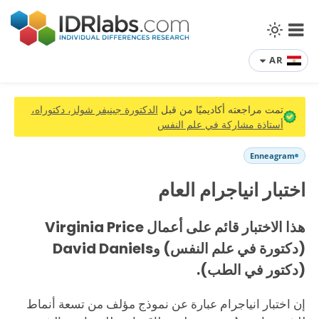
AR
تمت مراجعته أكاديميًا من قبل
الدكتورة جينيفر شولز، دكتوراه،
أستاذة مشاركة في علم النفس
Enneagram
اختبار انياجرام العام
هذا الاختبار قائم على أعمال Virginia Price
(دكتورة في علم النفس) وDavid Daniels
(دكتور في الطب).
إن اختبار انياجرام عبارة عن نموذج مؤلف من تسعة أنماط