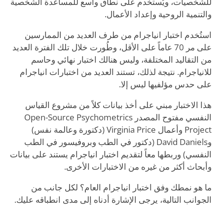
للشخصيات، ويُستخدم على نطاق واسع للمساعدة الشخصية
والتنمية الروحية وإعداد الأعمال.
استُخدم اختبار انياجرام من طرف العديد من الممارسين
على مر 70 عاماً على الأقل، وطُورت خلال تلك الفترة العديد
من التقاليد المختلفة، وليس هنالك اختبار نهائي وحاسم
للانياجرام. نتيجة لذلك، تستند العديد من اختبارات انياجرام
على حدس مؤلفيها ليس إلا.
هذا الاختبار مبني على أخذ بيانات كلاً من مشروع القياس
النفسي مفتوح المصدر Open-Source Psychometrics
Project وأعمال Virginia Price (دكتورة وعالمة نفس)
وDavid Daniels (دكتور في الطب وبروفيسور في الطب
النفسي) وربطها معاً لتقديم اختبار انياجرام يستند على بيانات
وأبحاث أكثر من غيره من الاختبارات الأخرى.
ما هو نمطك وفق اختبار انياجرام العام؟ لكل جانب من
الجوانب التالية، يرجى الإشارة أدناه إلى مدى انطباقه عليك.