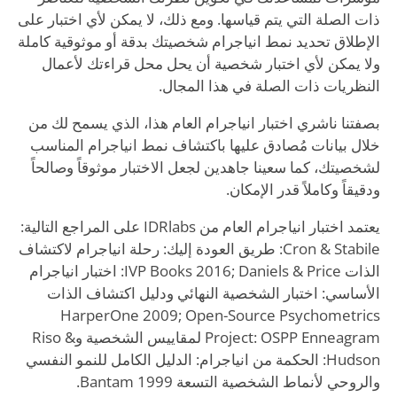
ذات الصلة التي يتم قياسها. ومع ذلك، لا يمكن لأي اختبار على
الإطلاق تحديد نمط انياجرام شخصيتك بدقة أو موثوقية كاملة
ولا يمكن لأي اختبار شخصية أن يحل محل قراءتك لأعمال
النظريات ذات الصلة في هذا المجال.
بصفتنا ناشري اختبار انياجرام العام هذا، الذي يسمح لك من
خلال بيانات مُصادق عليها باكتشاف نمط انياجرام المناسب
لشخصيتك، كما سعينا جاهدين لجعل الاختبار موثوقاً وصالحاً
ودقيقاً وكاملاً قدر الإمكان.
يعتمد اختبار انياجرام العام من IDRlabs على المراجع التالية:
Cron & Stabile: طريق العودة إليك: رحلة انياجرام لاكتشاف
الذات IVP Books 2016; Daniels & Price: اختبار انياجرام
الأساسي: اختبار الشخصية النهائي ودليل اكتشاف الذات
HarperOne 2009; Open-Source Psychometrics
Project: OSPP Enneagram لمقاييس الشخصية وRiso &
Hudson: الحكمة من انياجرام: الدليل الكامل للنمو النفسي
والروحي لأنماط الشخصية التسعة Bantam 1999.