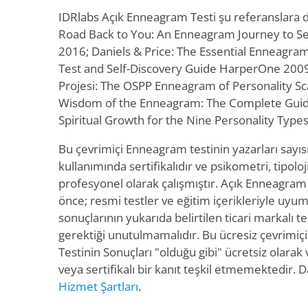
IDRlabs Açık Enneagram Testi şu referanslara d
Road Back to You: An Enneagram Journey to Se
2016; Daniels & Price: The Essential Enneagram
Test and Self-Discovery Guide HarperOne 2009;
Projesi: The OSPP Enneagram of Personality Sc
Wisdom of the Enneagram: The Complete Guide
Spiritual Growth for the Nine Personality Typ
Bu çevrimiçi Enneagram testinin yazarları sayısız
kullanımında sertifikalıdır ve psikometri, tipoloji
profesyonel olarak çalışmıştır. Açık Enneagram
önce; resmi testler ve eğitim içerikleriyle uyum
sonuçlarının yukarıda belirtilen ticari markalı t
gerektiği unutulmamalıdır. Bu ücresiz çevrimiçi
Testinin Sonuçları "olduğu gibi" ücretsiz olarak
veya sertifikalı bir kanıt teşkil etmemektedir. Da
Hizmet Şartları
.