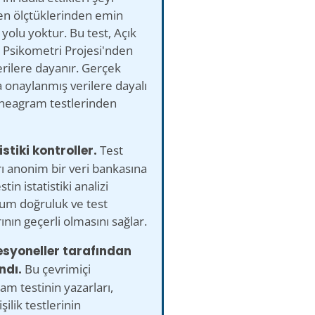
en ölçtüklerinden emin
yolu yoktur. Bu test, Açık
 Psikometri Projesi'nden
erilere dayanır. Gerçek
onaylanmış verilere dayalı
nneagram testlerinden
istiki kontroller.
Test
ı anonim bir veri bankasına
estin istatistiki analizi
m doğruluk ve test
ının geçerli olmasını sağlar.
esyoneller tarafından
ndı.
Bu çevrimiçi
m testinin yazarları,
işilik testlerinin