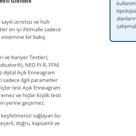
esti IDRlabs
kullanımı
tipolojisi
alanları
sayılı ücretsiz ve hızlı
çalışmışl
ler en iyi ihtimalle sadece
 sistemine bir bakış
i ve Kariyer Testleri;
dicator®), NEO PI-R, FFM,
iz dijital Açık Enneagram
ri sadece ilgili parametler
Hiçbir test Açık Enneagram
remez ve hiçbir kişilik testi
inin yerine geçemez.
i keşfetmenizi sağlayan bu
geçerli, doğru, kapsamlı ve