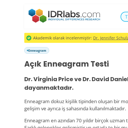
T
Akademik olarak incelenmiştir:
Dr. Jennifer Schulz
Enneagram
Açık Enneagram Testi
Dr. Virginia Price ve Dr. David Danie
dayanmaktadır.
Enneagram dokuz kişilik tipinden oluşan bir mod
gelişim ve ayrıca iş sahasında kullanılmaktadır.
Enneagram en azından 70 yıldır birçok uzman ta
Farklı gelenekler gelişmiştir ve ortada te bir mu