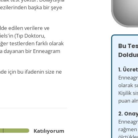
sezilerinden başka bir şeye
lde edilen verilere ve
iels'in (Tıp Doktoru,
ğer testlerden farklı olarak
Bu Te
ara dayanan bir Enneagram
Doldu
1. Ücre
ade için bu ifadenin size ne
Enneagra
olarak 
Kişilik 
puan alm
2. Ona
Enneagr
rağmen 
Katılıyorum
ölçtükler