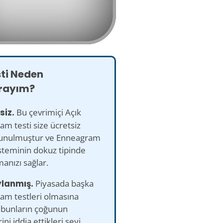
sti Neden
rayım?
tsiz.
Bu çevrimiçi Açık
m testi size ücretsiz
sunulmuştur ve Enneagram
sisteminin dokuz tipinde
anızı sağlar.
ylanmış.
Piyasada başka
am testleri olmasına
bunların çoğunun
ini iddia ettikleri şeyi