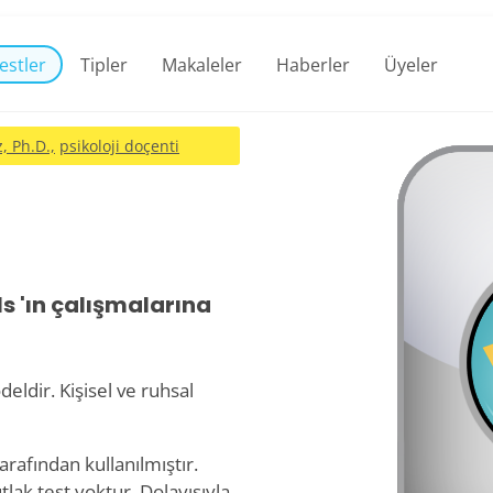
estler
Tipler
Makaleler
Haberler
Üyeler
, Ph.D.,
psikoloji doçenti
ls 'ın çalışmalarına
eldir. Kişisel ve ruhsal
rafından kullanılmıştır.
tlak test yoktur. Dolayısıyla