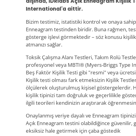
dışında, IDRlabs Açık Enneagram Kişilik T
International'a aittir.
Bizim testimiz, istatistiki kontrol ve onaya sahip 
Enneagram testinden biridir. Buna rağmen, test
gösterge işlevi görmektedir – söz konusu kişilik
atmanızı sağlar.
Toksik Çalışma Alanı Testleri, Takım Rolü Testler
profesyonel veya MBTI® (Myers-Briggs Type In
Beş Faktör Kişilik Testi gibi "resmi" veya ücrets
Kişilik testi olması fark etmeksizin Kişilik Testle
ölçülerek oluşturulmuş kişisel göstergelerdir. 
kişilik tipinizi tam doğruluk ve geçerlilikle göste
ilgili teorileri kendinizin araştırarak öğrenmes
Onaylanmış veriye dayalı ve Enneagram tipiniz
Açık Enneagram testini olabildiğince güvenilir, 
eksiksiz hale getirmek için çaba göstedik