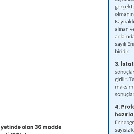
gerçekt
olmanın 
Kaynaklı
alınan v
anlamda 
sayılı E
biridir.
3. İstat
sonuçlar
girilir. T
maksimu
sonuçlar
4. Prof
hazırla
Enneagra
kiyetinde olan 36 madde
sayısız k