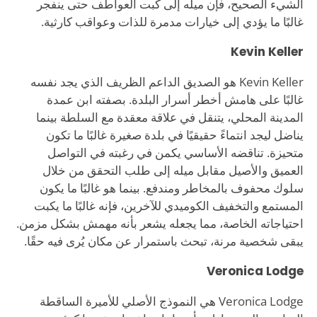
الشيء الصحيح، فإن ميله إلى كبت العواطف حتى ينفجر
غالبًا ما يؤدي إلى خيارات مدمرة للذات وعواقب كارثية.
Kevin Keller
Kevin Keller هو الصديق الداعم الظريف الذي يجد نفسه
غالبًا على هامش أخطر أسرار البلدة. بصفته ابن عمدة
المدينة المحلي، يتنقل في علاقة معقدة مع السلطة بينما
يناضل ليجد انتماءً حقيقيًا في بلدة صغيرة غالبًا ما تكون
متحيزة. تناقضه الأساسي يكمن في رغبته في التواصل
العميق والأصيل مقابل ميله إلى طلب التحقق من خلال
سلوك محفوف بالمخاطر ومندفع. بينما هو غالبًا ما يكون
المستمع والتخفيف الكوميدي للآخرين، فإنه غالبًا ما يكبت
احتياجاته الخاصة، مما يجعله يشعر بأنه مهمش بشكل مزمن.
يبقى شخصية مرنة، تبحث باستمرار عن مكان يُرى فيه حقًا.
Veronica Lodge
Veronica Lodge هي النموذج الأصلي للأميرة الساقطة