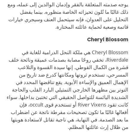
يوجه صدمته المتعلقة بالفقر وإدمان الوالدين إلى عمله، ومع
ذلك غالبًا ما تُلون تحيزاته الخاصة منظوره. بينما يفضل
التحليل على العدوان، فإنه سيتحمل العنف وسيجري خيارات
قاتمة وصعبة لحماية عائلته المختارة.
Cheryl Blossom
Cheryl Blossom هي ملكة النحل الدرامية للغاية في
Riverdale، تخفي روحًا مصابة بصدمات عميقة ونائحة خلف
قشرة من الكمال القوطي. إنها سيدة القسوة والتلاعب
المسرحي، تستخدم ثروتها ومكانتها كدرع ضد تاريخ من
الإهمال العميق والإساءة الأبوية. يقع تناقضها المحدد في
التوتر بين مظهرها الخارجي التمثيلي البارد القلب والحاجة
الشديدة اليائسة للتواصل الحقيقي التي تختبئ بداخلها. سواء
كانت تقود River Vixens أو تستخدم قوى occult، فإن
أفعالها غالبًا ما تكون تصحيحات مفرطة ناتجة عن اضطراب
ما بعد الصدمة. في النهاية، هي ناجية تقاتل لاستعادة هويتها
من ظلال إرث عائلتها المظلم.