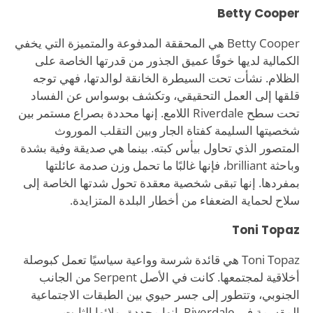
Betty Cooper
Betty Cooper هي المحققة المدفوعة والمتميزة التي يخفي
الكمالية لديها خوفًا عميق الجذور من قدرتها الخاصة على
الظلام. نشأت تحت السيطرة الخانقة لوالدتها، فهي توجه
قلقها إلى العمل التحقيقي، وتكشف بوسواس عن الفساد
تحت سطح Riverdale اللامع. إنها محددة بصراع مستمر بين
شخصيتها السليمة كفتاة الجار وبين التقلب الموروث
المتصور الذي تحاول بيأس كبته. بينما هي صديقة وفية بشدة
وباحثة brilliant، فإنها غالبًا ما تحمل وزن صدمة عائلتها
بمفردها. إنها تبقى شخصية معقدة تحول شدتها الخاصة إلى
سلاح لحماية الضعفاء من أخطار البلدة المتزايدة.
Toni Topaz
Toni Topaz هي قائدة شرسة وواعية سياسيًا تعمل كبوصلة
أخلاقية لمجتمعها. كانت في الأصل Serpent من الجانب
الجنوبي، وتتطور إلى جسر حيوي بين الطبقات الاجتماعية
المقسمة في Riverdale. إنها محددة بولائها الثابت