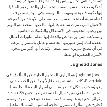
الساحرة التي تحاول بيأس إعادة اختراع نفسها كرئيسة
أخلاقية صنعت نفسها بنفسها تحت ظل والدها زعيم المافيا.
إنها ذكية، فصيحة، ومهتمة بالموضة، وفي البداية تتصرف
كفتاة سيئة أصلحت نفسها مصممة على الابتعاد عن فضيحة
الاحتيال التي دمرت سمعة عائلتها. تناقضها المحدد هو التوتر
بين رغبتها الحقيقية في الاستقلال والتكتيكات القاسية
والمتلاعبة التي ورثتها عن والدها. إنها تنظم مناورات أعمال
معقدة لبناء إمبراطوريتها الخاصة، وتقاتل باستمرار الرغبة
في أن تصبح شريرة بينما تسعى لإثبات أنها أكثر من مجرد
الأميرة الصغيرة لوالدها.
Jughead Jones
Jughead Jones هو الراوي المتجهم الخارج عن المألوف في
Riverdale، كاتب متشائم يقف قليلاً بعيدًا عن الحدث حتى
وهو يُسحب بشكل لا مفر منه إلى أسرار البلدة المظلمة. إنه
شخص اجتماعي منبوذ ميال للفلسفة ولديه حس فكاهة حاد
وغرائز تحقيقية عميقة. تناقضه المحدد هو فخر شديد بوضعه
كخارج عن المألوف مقترن بحاجة أساسية يائسة للانتماء. إنه