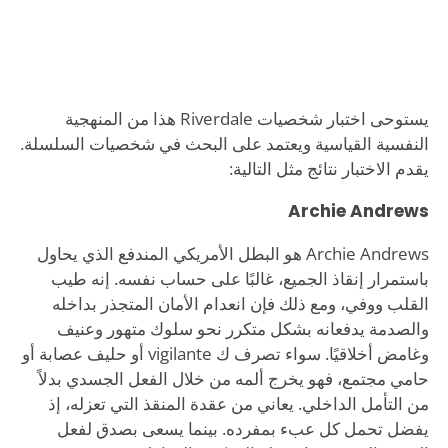
يستوحى اختبار شخصيات Riverdale هذا من المنهجية
النفسية القياسية ويعتمد على البحث في شخصيات السلسلة.
يقدم الاختبار نتائج مثل التالية:
Archie Andrews
Archie Andrews هو البطل الأمريكي المندفع الذي يحاول
باستمرار إنقاذ الجميع، غالبًا على حساب نفسه. إنه طيب
القلب ووفي، ومع ذلك فإن انعدام الأمان المتجذر بداخله
والصدمة يدفعانه بشكل متكرر نحو سلوك متهور وعنيف
وغامض أخلاقيًا. سواء تصرف ك vigilante أو حليف عصابة أو
حامي مجتمع، فهو يخرج ألمه من خلال الفعل الجسدي بدلاً
من التأمل الداخلي. يعاني من عقدة المنقذ التي تعزله، إذ
يفضل تحمل كل عبء بمفرده. بينما يسعى بصدق لفعل