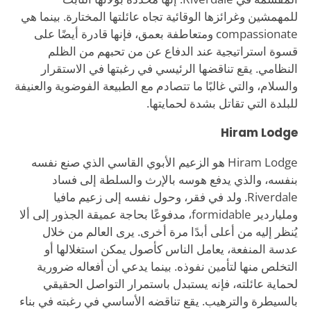
للمهمشين وغرائزها الوقائية تجاه عائلتها المختارة. بينما هي
compassionate ومتعاطفة بعمق، فإنها قادرة أيضًا على
قسوة استراتيجية عند الدفاع عن من تحبهم من الظلم
النظامي. يقع تناقضها الرئيسي في رغبتها في الاستقرار
والسلام، والتي غالبًا ما تتصادم مع الطبيعة الفوضوية والعنيفة
للبلدة التي تقاتل بشدة لحمايتها.
Hiram Lodge
Hiram Lodge هو الزعيم الأبوي القاسي الذي صنع نفسه
بنفسه، والذي يدفع هوسه بالإرث والسلطة إلى فساد
Riverdale. ولد في فقر، وحول نفسه إلى زعيم مافيا
وملياردير formidable، مدفوعًا بحاجة عميقة الجذور إلى ألا
يُنظر إليه من أعلى أبدًا مرة أخرى. يرى العالم من خلال
عدسة المنفعة، يعامل الناس كأصول يمكن استغلالها أو
التخلص منها لتأمين نفوذه. بينما يدعي أن أفعاله ضرورية
لحماية عائلته، فإنه يستبدل باستمرار التواصل الحقيقي
بالسيطرة والترهيب. يقع تناقضه الأساسي في رغبته في بناء