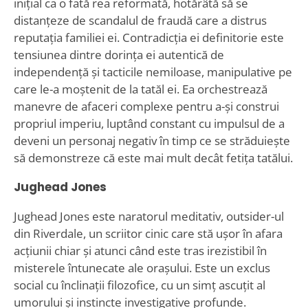
inițial ca o fată rea reformată, hotărâtă să se
distanțeze de scandalul de fraudă care a distrus
reputația familiei ei. Contradicția ei definitorie este
tensiunea dintre dorința ei autentică de
independență și tacticile nemiloase, manipulative pe
care le-a moștenit de la tatăl ei. Ea orchestrează
manevre de afaceri complexe pentru a-și construi
propriul imperiu, luptând constant cu impulsul de a
deveni un personaj negativ în timp ce se străduiește
să demonstreze că este mai mult decât fetița tatălui.
Jughead Jones
Jughead Jones este naratorul meditativ, outsider-ul
din Riverdale, un scriitor cinic care stă ușor în afara
acțiunii chiar și atunci când este tras irezistibil în
misterele întunecate ale orașului. Este un exclus
social cu înclinații filozofice, cu un simț ascuțit al
umorului și instincte investigative profunde.