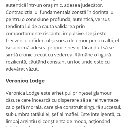
autentică într-un oraș mic, adesea judecător.
Contradicția lui fundamentală constă în dorința lui
pentru o conexiune profundă, autentică, versus
tendința lui de a căuta validarea prin
comportamente riscante, impulsive. Deși este
frecvent confidentul și sursa de umor pentru alții, el
își suprimă adesea propriile nevoi, făcându-l să se
simtă cronic trecut cu vederea. Rămâne o figură
rezilientă, căutând constant un loc unde este cu
adevărat văzut.
Veronica Lodge
Veronica Lodge este arhetipul prințesei glamour
căzute care încearcă cu disperare să se reinventeze
ca o șefă morală, care și-a construit singură succesul,
sub umbra tatălui ei, șef al mafiei. Este inteligentă, cu
limbaj argintiu și conștientă de modă, acționând