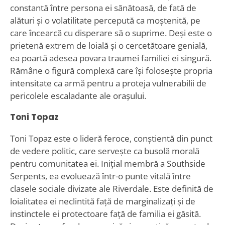
constantă între persona ei sănătoasă, de fată de
alături și o volatilitate percepută ca moștenită, pe
care încearcă cu disperare să o suprime. Deși este o
prietenă extrem de loială și o cercetătoare genială,
ea poartă adesea povara traumei familiei ei singură.
Rămâne o figură complexă care își folosește propria
intensitate ca armă pentru a proteja vulnerabilii de
pericolele escaladante ale orașului.
Toni Topaz
Toni Topaz este o lideră feroce, conștientă din punct
de vedere politic, care servește ca busolă morală
pentru comunitatea ei. Inițial membră a Southside
Serpents, ea evoluează într-o punte vitală între
clasele sociale divizate ale Riverdale. Este definită de
loialitatea ei neclintită față de marginalizați și de
instinctele ei protectoare față de familia ei găsită.