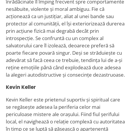
înrădăcinate îl împing frecvent spre comportamente
nesăbuite, violente și moral ambiguu. Fie că
acționează ca un justițiar, aliat al unei bande sau
protector al comunității, el își exteriorizează durerea
prin acțiune fizică mai degrabă decât prin
introspecție. Se confruntă cu un complex al
salvatorului care îl izolează, deoarece preferă să
poarte fiecare povară singur. Deși se străduiește cu
adevărat să facă ceea ce trebuie, tendința lui de a-și
reține emoțiile până când explodează duce adesea
la alegeri autodistructive și consecințe dezastruoase.
Kevin Keller
Kevin Keller este prietenul suportiv și spiritual care
se regăsește adesea la periferia celor mai
periculoase mistere ale orașului. Fiind fiul șerifului
local, el navighează o relație complexă cu autoritatea
în timp ce se luptă să găsească o apartenență