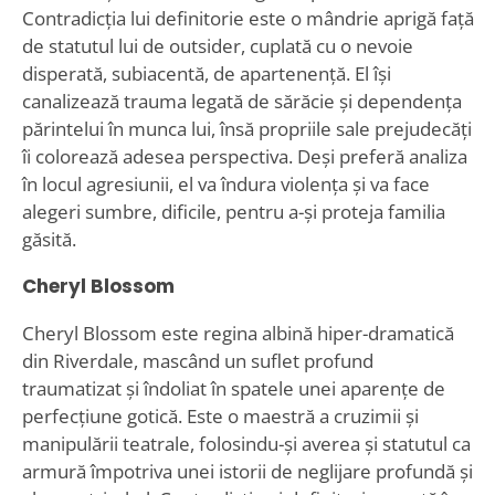
Contradicția lui definitorie este o mândrie aprigă față
de statutul lui de outsider, cuplată cu o nevoie
disperată, subiacentă, de apartenență. El își
canalizează trauma legată de sărăcie și dependența
părintelui în munca lui, însă propriile sale prejudecăți
îi colorează adesea perspectiva. Deși preferă analiza
în locul agresiunii, el va îndura violența și va face
alegeri sumbre, dificile, pentru a-și proteja familia
găsită.
Cheryl Blossom
Cheryl Blossom este regina albină hiper-dramatică
din Riverdale, mascând un suflet profund
traumatizat și îndoliat în spatele unei aparențe de
perfecțiune gotică. Este o maestră a cruzimii și
manipulării teatrale, folosindu-și averea și statutul ca
armură împotriva unei istorii de neglijare profundă și