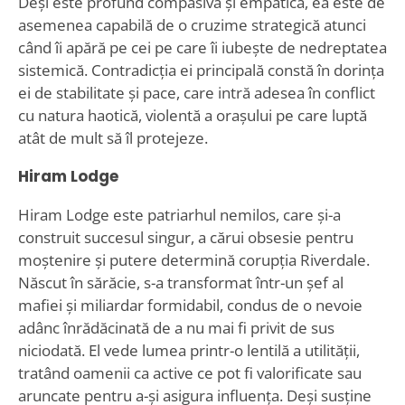
Deși este profund compasivă și empatică, ea este de
asemenea capabilă de o cruzime strategică atunci
când îi apără pe cei pe care îi iubește de nedreptatea
sistemică. Contradicția ei principală constă în dorința
ei de stabilitate și pace, care intră adesea în conflict
cu natura haotică, violentă a orașului pe care luptă
atât de mult să îl protejeze.
Hiram Lodge
Hiram Lodge este patriarhul nemilos, care și-a
construit succesul singur, a cărui obsesie pentru
moștenire și putere determină corupția Riverdale.
Născut în sărăcie, s-a transformat într-un șef al
mafiei și miliardar formidabil, condus de o nevoie
adânc înrădăcinată de a nu mai fi privit de sus
niciodată. El vede lumea printr-o lentilă a utilității,
tratând oamenii ca active ce pot fi valorificate sau
aruncate pentru a-și asigura influența. Deși susține