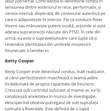
abuz patriarhal. Contradicția ei definitorie constă în
tensiunea dintre exteriorul ei rece, performativ, și
nevoia intensă, disperată, de conexiune autentică pe
care o adăpostește în interior. Fie că conduce River
Vixens sau mânuiește putere ocultă, acțiunile ei sunt
adesea supracorecții născute din PTSD. În cele din
urmă, ea este o supraviețuitoare care luptă să-și
revendice identitatea din umbrele moștenirii
întunecate a familiei ei.
Betty Cooper
Betty Cooper este detectivul condus, înalt realizator,
al cărui perfecționism maschează o teamă adânc
înrădăcinată de propria capacitate de întuneric.
Crescută sub controlul sufocant al mamei ei, ea își
canalizează anxietatea în munca de investigație,
descoperind obsesiv putregaiul de sub suprafața
lustruită a Riverdale. Este definită de o luptă