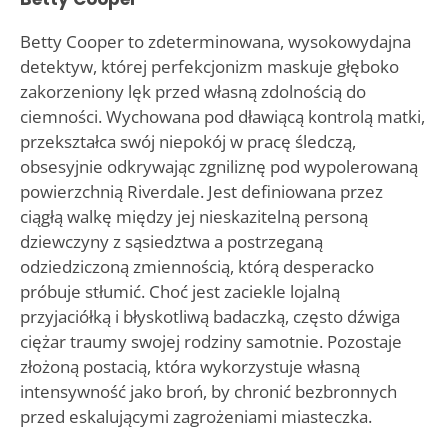
Betty Cooper to zdeterminowana, wysokowydajna
detektyw, której perfekcjonizm maskuje głęboko
zakorzeniony lęk przed własną zdolnością do
ciemności. Wychowana pod dławiącą kontrolą matki,
przekształca swój niepokój w pracę śledczą,
obsesyjnie odkrywając zgniliznę pod wypolerowaną
powierzchnią Riverdale. Jest definiowana przez
ciągłą walkę między jej nieskazitelną personą
dziewczyny z sąsiedztwa a postrzeganą
odziedziczoną zmiennością, którą desperacko
próbuje stłumić. Choć jest zaciekle lojalną
przyjaciółką i błyskotliwą badaczką, często dźwiga
ciężar traumy swojej rodziny samotnie. Pozostaje
złożoną postacią, która wykorzystuje własną
intensywność jako broń, by chronić bezbronnych
przed eskalującymi zagrożeniami miasteczka.