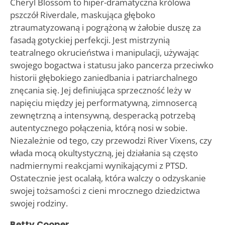
Cheryl Blossom to hiper-dramatyczna królowa
pszczół Riverdale, maskująca głęboko
ztraumatyzowaną i pogrążoną w żałobie duszę za
fasadą gotyckiej perfekcji. Jest mistrzynią
teatralnego okrucieństwa i manipulacji, używając
swojego bogactwa i statusu jako pancerza przeciwko
historii głębokiego zaniedbania i patriarchalnego
znęcania się. Jej definiująca sprzeczność leży w
napięciu między jej performatywną, zimnosercą
zewnętrzną a intensywną, desperacką potrzebą
autentycznego połączenia, którą nosi w sobie.
Niezależnie od tego, czy przewodzi River Vixens, czy
włada mocą okultystyczną, jej działania są często
nadmiernymi reakcjami wynikającymi z PTSD.
Ostatecznie jest ocalałą, która walczy o odzyskanie
swojej tożsamości z cieni mrocznego dziedzictwa
swojej rodziny.
Betty Cooper