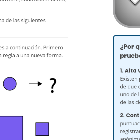
na de las siguientes
¿Por q
ves a continuación. Primero
prueb
a regla a una nueva forma.
1. Alta 
Existen 
de que e
uno de 
de las c
2. Cont
puntuaci
registra
anónima.