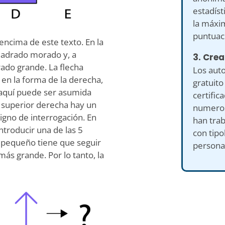
estadíst
la máxim
puntuac
encima de este texto. En la
uadrado morado y, a
3. Crea
rado grande. La flecha
Los auto
en la forma de la derecha,
gratuito
 aquí puede ser asumida
certific
 superior derecha hay un
numeros
igno de interrogación. En
han tra
ntroducir una de las 5
con tipo
lo pequeño tiene que seguir
persona
más grande. Por lo tanto, la