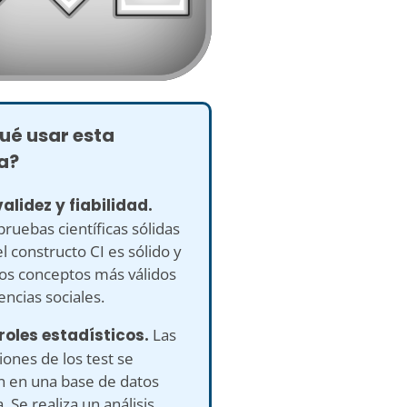
ué usar esta
a?
validez y fiabilidad.
pruebas científicas sólidas
l constructo CI es sólido y
los conceptos más válidos
iencias sociales.
roles estadísticos.
Las
ones de los test se
n en una base de datos
 Se realiza un análisis