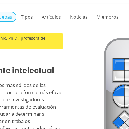
uebas
Tipos
Artículos
Noticias
Miembros
hić, Ph.D.
, profesora de
nte intelectual
tos más sólidos de las
do como la forma más eficaz
do por investigadores
erramientas de evaluación
yudar a determinar si
ar en trabajos
oftware, controlador aéreo,