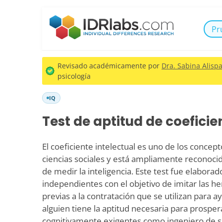
Pr
Revisado académicamente por
Dra. Sabina Alispa
psicología
IQ
Test de aptitud de coeficie
El coeficiente intelectual es uno de los concep
ciencias sociales y está ampliamente reconoci
de medir la inteligencia. Este test fue elabora
independientes con el objetivo de imitar las h
previas a la contratación que se utilizan para a
alguien tiene la aptitud necesaria para prosper
cognitivamente exigentes como ingeniero de s