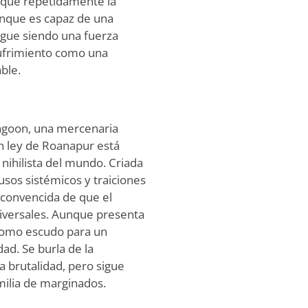
 que repetidamente la
unque es capaz de una
igue siendo una fuerza
sufrimiento como una
ble.
Lagoon, una mercenaria
in ley de Roanapur está
n nihilista del mundo. Criada
usos sistémicos y traiciones
convencida de que el
universales. Aunque presenta
 como escudo para un
ad. Se burla de la
a brutalidad, pero sigue
milia de marginados.