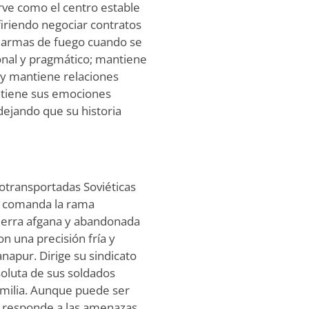
rve como el centro estable
efiriendo negociar contratos
on armas de fuego cuando se
onal y pragmático; mantiene
k y mantiene relaciones
ntiene sus emociones
ejando que su historia
rotransportadas Soviéticas
e comanda la rama
uerra afgana y abandonada
on una precisión fría y
napur. Dirige su sindicato
soluta de sus soldados
amilia. Aunque puede ser
, responde a las amenazas