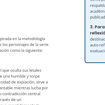
respalda
académi
publicad
3. Para
reflexi
pirada en la metodología
destina
 los personajes de la serie
auto-ref
ción como la siguiente:
evaluaci
l que oculta sus letales
de una humilde y torpe
idad de expiación, sirve a
antable mientras lucha por
u contradicción central
través de un