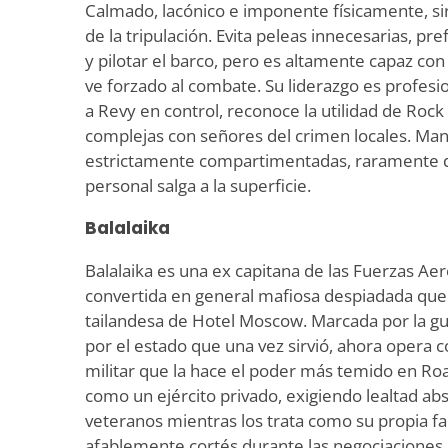
Calmado, lacónico e imponente físicamente, si
de la tripulación. Evita peleas innecesarias, pr
y pilotar el barco, pero es altamente capaz c
ve forzado al combate. Su liderazgo es profesi
a Revy en control, reconoce la utilidad de Roc
complejas con señores del crimen locales. Ma
estrictamente compartimentadas, raramente d
personal salga a la superficie.
Balalaika
Balalaika es una ex capitana de las Fuerzas Ae
convertida en general mafiosa despiadada qu
tailandesa de Hotel Moscow. Marcada por la g
por el estado que una vez sirvió, ahora opera c
militar que la hace el poder más temido en Roa
como un ejército privado, exigiendo lealtad ab
veteranos mientras los trata como su propia f
afablemente cortés durante las negociaciones