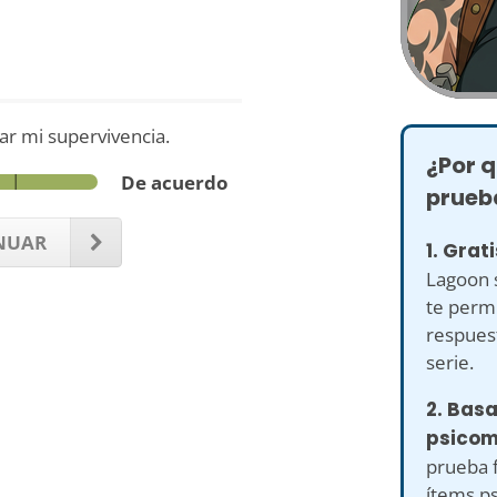
ar mi supervivencia.
¿Por q
De acuerdo
prueb
NUAR
1. Grati
Lagoon s
te perm
respues
serie.
2. Bas
psicom
prueba 
ítems p